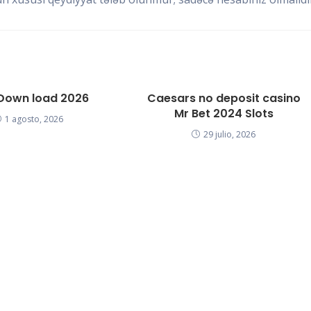
Down load 2026
Caesars no deposit casino
Mr Bet 2024 Slots
1 agosto, 2026
29 julio, 2026