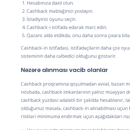
Hesabınıza daxil olun.
Cashback məbləğinizi yoxlayın.
İstədiyiniz oyunu seçin.
Cashback-i istifadə edərək mərc edin.
Qazanc əldə etdikdə, onu daha sonra çıxara bilər
Cashback-in istifadəsi, istifadəçilərin daha çox o
sisteminin daha cəlbedici olduğunu göstərir.
Nəzərə alınması vacib olanlar
Cashback proqramına qoşulmadan əvvəl, bəzən müştə
növbədə, cashback imkanlarının yalnız müəyyən döv
cashback yüzdəsi ədalətli bir şəkildə hesablanır, la
olduğunuz məsələ, cashback-in alınabilməsi üçün 
riskləri minimuma endirmək üçün aşağıdakıları nəz