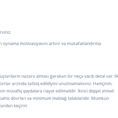
siniz.
yun oynama motivasiyasını artırır və mükafatlandırma
rilərin nəzərə alması gərəkən bir neçə vacib detal var. İl
rlər ərzində tətbiq edildiyini unutmamalısınız. Həmçinin,
kin müvafiq qaydalara riayət edilməlidir. İkinci diqqət etməli
bahis dövrləri və minimum məbləğ tələbləridir. Mümkün
ərdən keçirin: