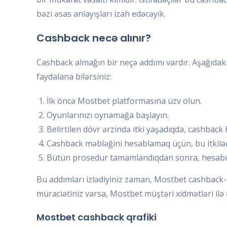
bəzi əsas anlayışları izah edəcəyik.
Cashback necə alınır?
Cashback almağın bir neçə addımı vardır. Aşağıdak
faydalana bilərsiniz:
İlk öncə Mostbet platformasına üzv olun.
Oyunlarınızı oynamağa başlayın.
Belirtilen dövr ərzində itki yaşadıqda, cashbac
Cashback məbləğini hesablamaq üçün, bu itkiləri
Bütün prosedur tamamlandıqdan sonra, hesabın
Bu addımları izlədiyiniz zaman, Mostbet cashback-i
müraciətiniz varsa, Mostbet müştəri xidmətləri ilə ə
Mostbet cashback qrafiki