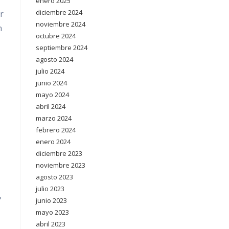
enero 2025
diciembre 2024
r
noviembre 2024
n
octubre 2024
septiembre 2024
agosto 2024
julio 2024
junio 2024
mayo 2024
abril 2024
marzo 2024
febrero 2024
enero 2024
diciembre 2023
noviembre 2023
agosto 2023
julio 2023
,
junio 2023
mayo 2023
abril 2023