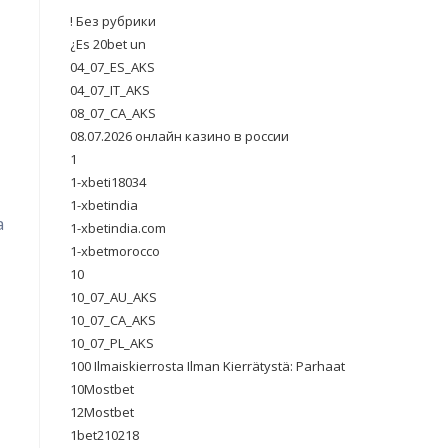
! Без рубрики
¿Es 20bet un
04_07_ES_AKS
04_07_IT_AKS
08_07_CA_AKS
08.07.2026 онлайн казино в россии
1
1-xbeti18034
1-xbetindia
a
1-xbetindia.com
1-xbetmorocco
10
10_07_AU_AKS
10_07_CA_AKS
10_07_PL_AKS
100 Ilmaiskierrosta Ilman Kierrätystä: Parhaat
10Mostbet
12Mostbet
1bet210218