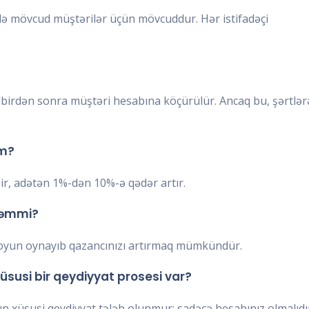
ə mövcud müştərilər üçün mövcuddur. Hər istifadəçi
dbirdən sonra müştəri hesabına köçürülür. Ancaq bu, şərtlər
əm?
ir, adətən 1%-dən 10%-ə qədər artır.
rəmmi?
x oyun oynayıb qazancınızı artırmaq mümkündür.
usi bir qeydiyyat prosesi var?
xüsusi qeydiyyat tələb olunmur; sadəcə hesabınız olmalıdı