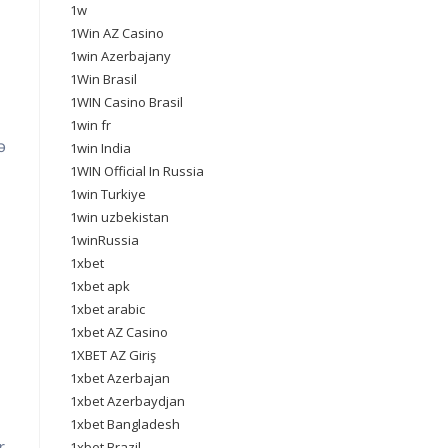
1w
1Win AZ Casino
1win Azerbajany
1Win Brasil
1WIN Casino Brasil
1win fr
ə
1win India
1WIN Official In Russia
1win Turkiye
1win uzbekistan
1winRussia
1xbet
1xbet apk
1xbet arabic
1xbet AZ Casino
1XBET AZ Giriş
1xbet Azerbajan
1xbet Azerbaydjan
1xbet Bangladesh
r.
1xbet Brazil