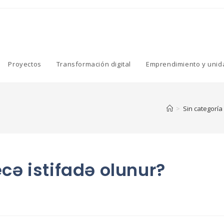
Proyectos
Transformación digital
Emprendimiento y unid
>
Sin categoría
ə istifadə olunur?