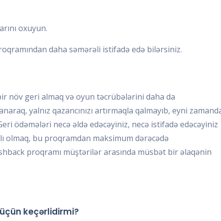
arını oxuyun.
roqramından daha səmərəli istifadə edə bilərsiniz.
bir növ geri almaq və oyun təcrübələrini daha da
anaraq, yalnız qazancınızı artırmaqla qalmayıb, eyni zamand
Geri ödəmələri necə əldə edəcəyiniz, necə istifadə edəcəyiniz
atlı olmaq, bu proqramdan maksimum dərəcədə
shback proqramı müştərilər arasında müsbət bir əlaqənin
 üçün keçərlidirmi?