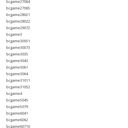
bcgame27064
bcgame27065
bcgame28021
bcgame28022
bcgame29072
bcgame3
bcgame30051
bcgame30073
bcgame3035
bcgame3043
bcgame3061
bcgame3064
bcgame31011
bcgame31052
bcgame4
bcgame5045
bcgame5079
bcgame6041
bcgame6062
bcgame60710