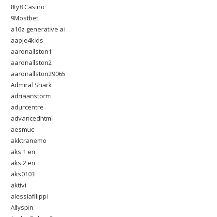
8ty8 Casino
9Mostbet
a16z generative ai
aapje4kids
aaronallston1
aaronallston2
aaronallston29065
Admiral Shark
adriaanstorm
adurcentre
advancedhtml
aesmuc
akktranemo
aks 1 en
aks 2 en
aks0103
aktivi
alessiafilippi
Allyspin