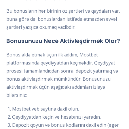
Bu bonusların hər birinin öz şərtləri və qaydaları var,
buna görə də, bonuslardan istifadə etməzdən əvvəl
şərtləri yaxşıca oxumaq vacibdir.
Bonusunuzu Necə Aktivləşdirmək Olar?
Bonus əldə etmək üçün ilk addım, Mostbet
platformasında qeydiyyatdan keçməkdir. Qeydiyyat
prosesi tamamlandıqdan sonra, depozit yatırmaq və
bonus aktivləşdirmək mümkündür. Bonusunuzu
aktivləşdirmək üçün aşağıdakı addımları izləyə
bilərsiniz:
Mostbet veb saytına daxil olun.
Qeydiyyatdan keçin və hesabınızı yaradın.
Depozit qoyun və bonus kodlarını daxil edin (əgər