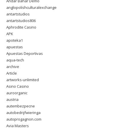
Andar Bahar Demo
anglopolishculturalexchange
antartstudios
antartstudios806
Aphrodite Casino
APK
apoteka1
apuestas
Apuestas Deportivas
aqua-tech
archive
Article
artworks-unlimited
Asino Casino
auroorganic
austria
autembezpecne
autobedrijfwieringa
autoprogagnon.com
Avia Masters