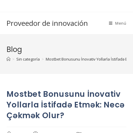
Saltar
al
contenido
Proveedor de innovación
Menú
Blog
>
Sin categoría
>
Mostbet Bonusunu İnovativ Yollarla İstifadə Et
Mostbet Bonusunu İnovativ
Yollarla İstifadə Etmək: Necə
Çəkmək Olur?