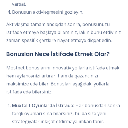
varsa).
Bonusun aktivləşməsini gözləyin.
Aktivləşmə tamamlandıqdan sonra, bonusunuzu
istifadə etməyə başlaya bilərsiniz, lakin bunu etdiyiniz
zaman spesifik şərtlərə riayət etməyə diqqət edin.
Bonusları Necə İstifadə Etmək Olar?
Mostbet bonuslarını innovativ yollarla istifadə etmək,
həm əyləncənizi artırar, həm də qazancınızı
maksimize edə bilər. Bonusları aşağıdakı yollarla
istifadə edə bilərsiniz:
Müxtəlif Oyunlarda İstifadə:
Hər bonusdan sonra
fərqli oyunları sına bilərsiniz, bu da sizə yeni
strategiyalar inkişaf etdirməyə imkan tanır.