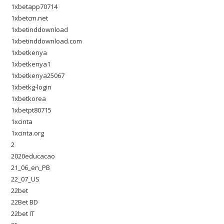
1xbetapp70714
1xbetcm.net
1xbetinddownload
1xbetinddownload.com
1xbetkenya
1xbetkenya1
1xbetkenya25067
1xbetkg-login
1xbetkorea
1xbetpt80715
1xcinta
1xcinta.org
2
2020educacao
21_06_en_PB
22_07_US
22bet
22Bet BD
22bet IT