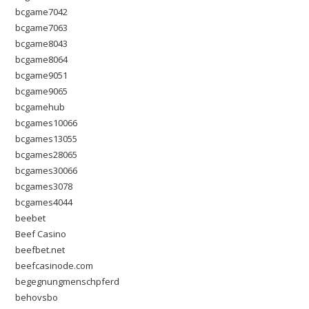
bcgame7042
bcgame7063
bcgame8043
bcgame8064
bcgame9051
bcgame9065
bcgamehub
bcgames10066
bcgames13055
bcgames28065
bcgames30066
bcgames3078
bcgames4044
beebet
Beef Casino
beefbet.net
beefcasinode.com
begegnungmenschpferd
behovsbo