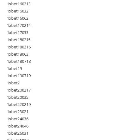
1xbet160213
1xbet16032
1xbet16062
1xbet170214
1xbet17033
1xbet180215
1xbet180216
1xbet18063
1xbet180718
1xbet19
1xbet190719
1xbet2
1xbet200217
1xbet20035
1xbet220219
1xbet23021
1xbet24036
1xbet24046
1xbet26031