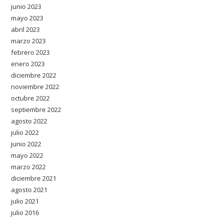
junio 2023
mayo 2023
abril 2023
marzo 2023
febrero 2023
enero 2023
diciembre 2022
noviembre 2022
octubre 2022
septiembre 2022
agosto 2022
julio 2022
junio 2022
mayo 2022
marzo 2022
diciembre 2021
agosto 2021
julio 2021
julio 2016