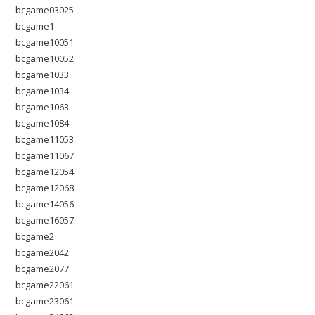
bcgame03025
bcgame1
bcgame10051
bcgame10052
bcgame1033
bcgame1034
bcgame1063
bcgame1084
bcgame11053
bcgame11067
bcgame12054
bcgame12068
bcgame14056
bcgame16057
bcgame2
bcgame2042
bcgame2077
bcgame22061
bcgame23061