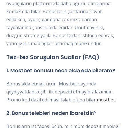
oyunçuların platformada daha uğurlu olmalarına
kömək edə bilər. Bonusların şərtlərinə riayət
edildikdə, oyunçular daha çox imkanlardan
faydalanma şansını əldə edirlər. Unutmayın ki,
düzgün strategiya ilə Bonuslardan istifadə edərək,
yatırdığınız məbləğləri artırmaq mümkündür.
Tez-tez Soruşulan Suallar (FAQ)
1. Mostbet bonusu necə əldə edə bilərəm?
Bonus əldə etmək üçün, Mostbet saytında
qeydiyyatdan keçib, ilk depoziti etməyiniz lazımdır.
Promo kod daxil edilməsi tələb oluna bilər
mostbet
.
2. Bonus tələbləri nədən ibarətdir?
Bonusların istifadəsi üçün, minimum depozit məbləği,