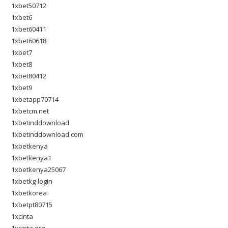
1xbet50712
1xbet6
1xbet60411
1xbet60618
1xbet7
1xbet8
1xbet80412
1xbet9
1xbetapp70714
1xbetcm.net
1xbetinddownload
1xbetinddownload.com
1xbetkenya
1xbetkenya1
1xbetkenya25067
1xbetkg-login
1xbetkorea
1xbetpt80715
1xcinta