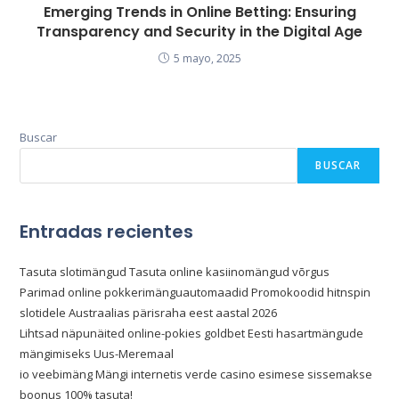
Emerging Trends in Online Betting: Ensuring
Transparency and Security in the Digital Age
5 mayo, 2025
Buscar
BUSCAR
Entradas recientes
Tasuta slotimängud Tasuta online kasiinomängud võrgus
Parimad online pokkerimänguautomaadid Promokoodid hitnspin
slotidele Austraalias pärisraha eest aastal 2026
Lihtsad näpunäited online-pokies goldbet Eesti hasartmängude
mängimiseks Uus-Meremaal
io veebimäng Mängi internetis verde casino esimese sissemakse
boonus 100% tasuta!