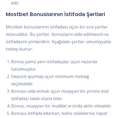
edir.
Mostbet Bonuslarının İstifadə Şərtləri
Mostbet bonuslarının istifadəsi üçün bir sıra şərtlər
mövcuddur. Bu şərtlər, bonusların əldə edilməsini və
istifadəsini yönləndirir. Aşağıdakı şərtlər ümumiyyətlə
tətbiq olunur:
Bonus yalnız yeni istifadəçilər üçün nəzərdə
tutulmuşdur.
Depozit qoymaq üçün minimum məbləğ
seçilməlidir.
Bonusu əldə etmək üçün müəyyən bir promo kod
istifadəsi tələb oluna bilər.
Bonus, müəyyən bir müddət ərzində aktiv olmalıdır.
Bonusu istifadə edərkən, bahis tələblərinə riayət