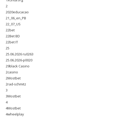
1xcinta.org
2
2020educacao
21_06_en_PB
22_07_US
22bet
22Bet BD
22bet IT
25
25.06.2026 ru0263
25.06.2026-p0020
29black Casino
2casino
2Mostbet
2rad-schmitz
3
3Mostbet
4
4Mostbet
4wheelplay