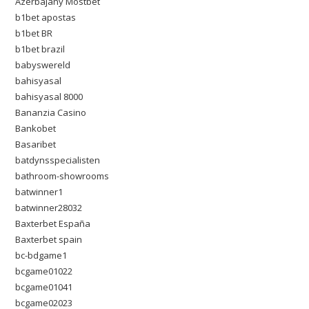
Azerbajany Mostbet
b1bet apostas
b1bet BR
b1bet brazil
babyswereld
bahisyasal
bahisyasal 8000
Bananzia Casino
Bankobet
Basaribet
batdynsspecialisten
bathroom-showrooms
batwinner1
batwinner28032
Baxterbet España
Baxterbet spain
bc-bdgame1
bcgame01022
bcgame01041
bcgame02023