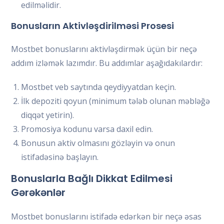
edilməlidir.
Bonusların Aktivləşdirilməsi Prosesi
Mostbet bonuslarını aktivləşdirmək üçün bir neçə
addım izləmək lazımdır. Bu addımlar aşağıdakılardır:
Mostbet veb saytında qeydiyyatdan keçin.
İlk depoziti qoyun (minimum tələb olunan məbləğə
diqqət yetirin).
Promosiya kodunu varsa daxil edin.
Bonusun aktiv olmasını gözləyin və onun
istifadəsinə başlayın.
Bonuslarla Bağlı Dikkat Edilmesi
Gərəkənlər
Mostbet bonuslarını istifadə edərkən bir neçə əsas