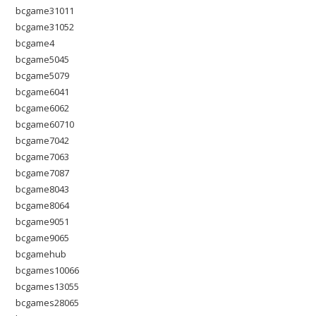
bcgame31011
bcgame31052
bcgame4
bcgame5045
bcgame5079
bcgame6041
bcgame6062
bcgame60710
bcgame7042
bcgame7063
bcgame7087
bcgame8043
bcgame8064
bcgame9051
bcgame9065
bcgamehub
bcgames10066
bcgames13055
bcgames28065