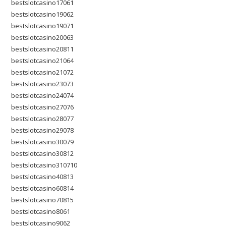
bestslotcasino17061
bestslotcasino19062
bestslotcasino19071
bestslotcasino20063
bestslotcasino20811
bestslotcasino21064
bestslotcasino21072
bestslotcasino23073
bestslotcasino24074
bestslotcasino27076
bestslotcasino28077
bestslotcasino29078
bestslotcasino30079
bestslotcasino30812
bestslotcasino310710
bestslotcasino40813
bestslotcasino60814
bestslotcasino70815
bestslotcasino8061
bestslotcasino9062