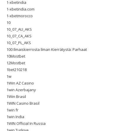
1-xbetindia
1-xbetindia.com
1-xbetmorocco
10
10_07_AU_AKS
10_07_CA_AKS
10_07_PL_AKS
100 Ilmaiskierrosta Ilman Kierrätystä: Parhaat
10Mostbet
12Mostbet
1bet210218
1w
1Win AZ Casino
1win Azerbajany
1Win Brasil
1WIN Casino Brasil
1win fr
1win India
1WIN Official In Russia
1win Turkiye