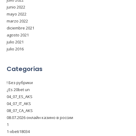
julio 2022
junio 2022
mayo 2022
marzo 2022
diciembre 2021
agosto 2021
julio 2021
julio 2016
Categorías
! Без рубрики
¿Es 20bet un
04_07_ES_AKS
04_07_IT_AKS
08_07_CA_AKS
08.07.2026 онлайн казино в россии
1
1-xbeti18034