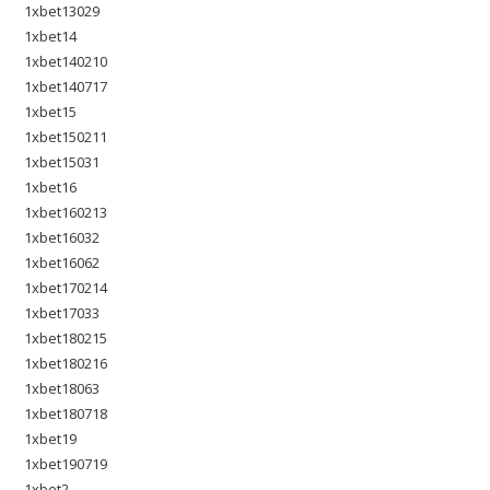
1xbet13029
1xbet14
1xbet140210
1xbet140717
1xbet15
1xbet150211
1xbet15031
1xbet16
1xbet160213
1xbet16032
1xbet16062
1xbet170214
1xbet17033
1xbet180215
1xbet180216
1xbet18063
1xbet180718
1xbet19
1xbet190719
1xbet2