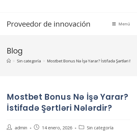
Saltar
al
contenido
Proveedor de innovación
Menú
Blog
>
Sin categoría
>
Mostbet Bonus Nə İşə Yarar? İstifadə Şərtləri Nələ
Mostbet Bonus Nə İşə Yarar?
İstifadə Şərtləri Nələrdir?
Autor
Publicación
Categoría
admin
14 enero, 2026
Sin categoría
de
de
de