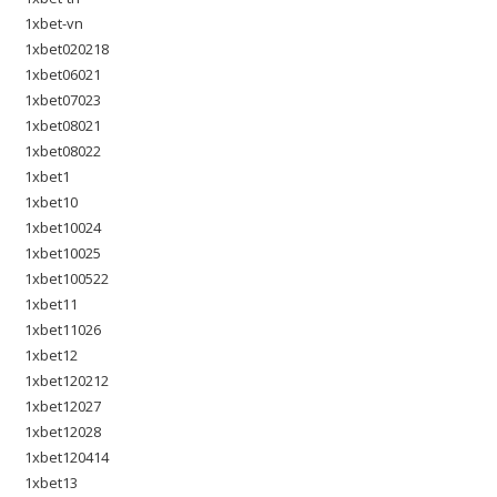
1xbet-vn
1xbet020218
1xbet06021
1xbet07023
1xbet08021
1xbet08022
1xbet1
1xbet10
1xbet10024
1xbet10025
1xbet100522
1xbet11
1xbet11026
1xbet12
1xbet120212
1xbet12027
1xbet12028
1xbet120414
1xbet13