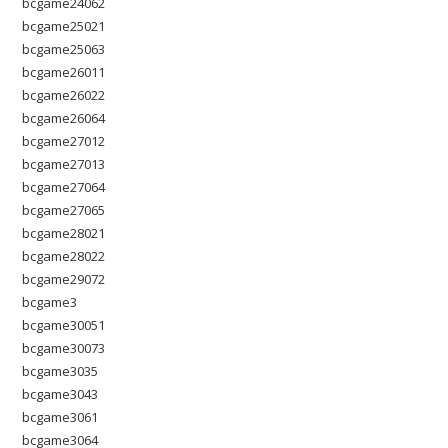
bcgame24062
bcgame25021
bcgame25063
bcgame26011
bcgame26022
bcgame26064
bcgame27012
bcgame27013
bcgame27064
bcgame27065
bcgame28021
bcgame28022
bcgame29072
bcgame3
bcgame30051
bcgame30073
bcgame3035
bcgame3043
bcgame3061
bcgame3064