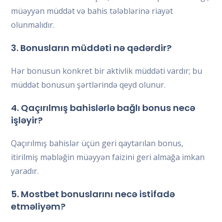
müəyyən müddət və bahis tələblərinə riayət
olunmalıdır.
3. Bonusların müddəti nə qədərdir?
Hər bonusun konkret bir aktivlik müddəti vardır; bu
müddət bonusun şərtlərində qeyd olunur.
4. Qaçırılmış bahislərlə bağlı bonus necə
işləyir?
Qaçırılmış bahislər üçün geri qaytarılan bonus,
itirilmiş məbləğin müəyyən faizini geri almağa imkan
yaradır.
5. Mostbet bonuslarını necə istifadə
etməliyəm?