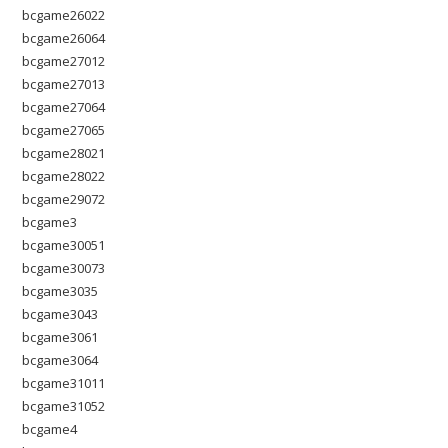
bcgame26022
bcgame26064
bcgame27012
bcgame27013
bcgame27064
bcgame27065
bcgame28021
bcgame28022
bcgame29072
bcgame3
bcgame30051
bcgame30073
bcgame3035
bcgame3043
bcgame3061
bcgame3064
bcgame31011
bcgame31052
bcgame4