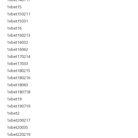
1xbet15
1xbet150211
1xbet15031
1xbet16
1xbet160213
1xbet16032
1xbet16062
1xbet170214
1xbet17033
1xbet180215
1xbet180216
1xbet18063
1xbet180718
1xbet19
1xbet190719
1xbet2
1xbet200217
1xbet20035
1xbet220219