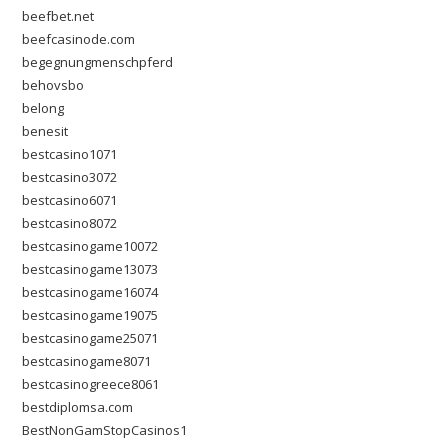
beefbet.net
beefcasinode.com
begegnungmenschpferd
behovsbo
belong
benesit
bestcasino1071
bestcasino3072
bestcasino6071
bestcasino8072
bestcasinogame10072
bestcasinogame13073
bestcasinogame16074
bestcasinogame19075
bestcasinogame25071
bestcasinogame8071
bestcasinogreece8061
bestdiplomsa.com
BestNonGamStopCasinos1