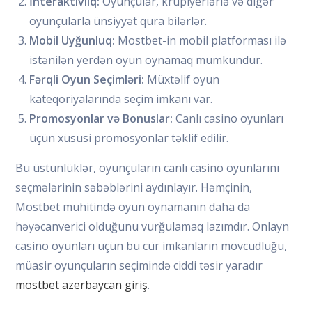
İnteraktivlıq:
Oyunçular, krupiyerlərlə və digər
oyunçularla ünsiyyət qura bilərlər.
Mobil Uyğunluq:
Mostbet-in mobil platforması ilə
istənilən yerdən oyun oynamaq mümkündür.
Fərqli Oyun Seçimləri:
Müxtəlif oyun
kateqoriyalarında seçim imkanı var.
Promosyonlar və Bonuslar:
Canlı casino oyunları
üçün xüsusi promosyonlar təklif edilir.
Bu üstünlüklər, oyunçuların canlı casino oyunlarını
seçmələrinin səbəblərini aydınlayır. Həmçinin,
Mostbet mühitində oyun oynamanın daha da
həyəcanverici olduğunu vurğulamaq lazımdır. Onlayn
casino oyunları üçün bu cür imkanların mövcudluğu,
müasir oyunçuların seçimində ciddi təsir yaradır
mostbet azerbaycan giriş
.