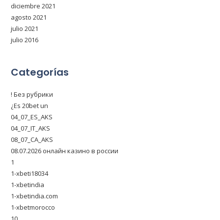
diciembre 2021
agosto 2021
julio 2021
julio 2016
Categorías
! Без рубрики
¿Es 20bet un
04_07_ES_AKS
04_07_IT_AKS
08_07_CA_AKS
08.07.2026 онлайн казино в россии
1
1-xbeti18034
1-xbetindia
1-xbetindia.com
1-xbetmorocco
10