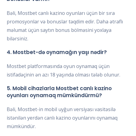
Bəli, Mostbet canlı kazino oyunları üçün bir sıra
promosyonlar və bonuslar təqdim edir. Daha ətraflı
məlumat üçün saytın bonus bölməsini yoxlaya
bilərsiniz.
4. Mostbet-də oynamağın yaşı nədir?
Mostbet platformasında oyun oynamaq üçün
istifadəçinin ən azı 18 yaşında olması tələb olunur.
5. Mobil cihazlarla Mostbet canlı kazino
oyunları oynamaq mümkündürmü?
Bəli, Mostbet-in mobil uyğun versiyası vasitəsilə
istənilən yerdən canlı kazino oyunlarını oynamaq
mümkündür.