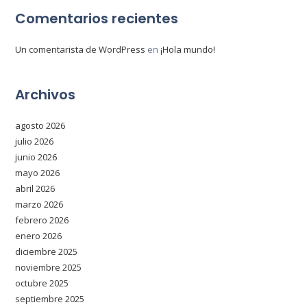
Comentarios recientes
Un comentarista de WordPress
en
¡Hola mundo!
Archivos
agosto 2026
julio 2026
junio 2026
mayo 2026
abril 2026
marzo 2026
febrero 2026
enero 2026
diciembre 2025
noviembre 2025
octubre 2025
septiembre 2025