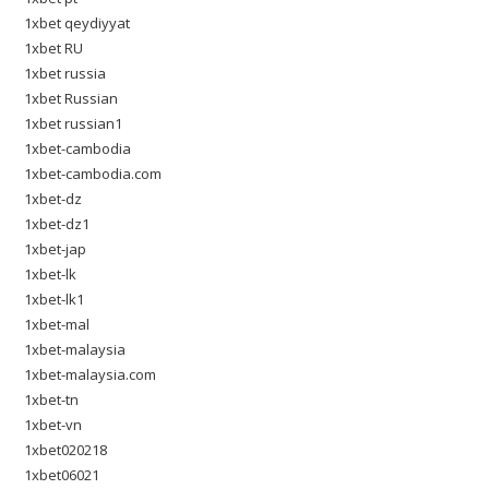
1xbet qeydiyyat
1xbet RU
1xbet russia
1xbet Russian
1xbet russian1
1xbet-cambodia
1xbet-cambodia.com
1xbet-dz
1xbet-dz1
1xbet-jap
1xbet-lk
1xbet-lk1
1xbet-mal
1xbet-malaysia
1xbet-malaysia.com
1xbet-tn
1xbet-vn
1xbet020218
1xbet06021