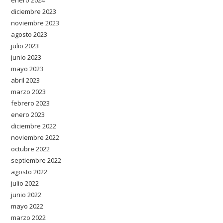
enero 2024
diciembre 2023
noviembre 2023
agosto 2023
julio 2023
junio 2023
mayo 2023
abril 2023
marzo 2023
febrero 2023
enero 2023
diciembre 2022
noviembre 2022
octubre 2022
septiembre 2022
agosto 2022
julio 2022
junio 2022
mayo 2022
marzo 2022