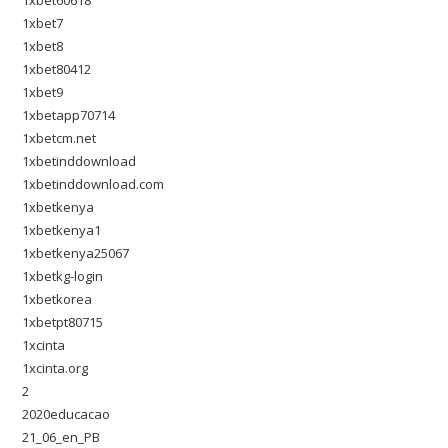
1xbet60618
1xbet7
1xbet8
1xbet80412
1xbet9
1xbetapp70714
1xbetcm.net
1xbetinddownload
1xbetinddownload.com
1xbetkenya
1xbetkenya1
1xbetkenya25067
1xbetkg-login
1xbetkorea
1xbetpt80715
1xcinta
1xcinta.org
2
2020educacao
21_06_en_PB