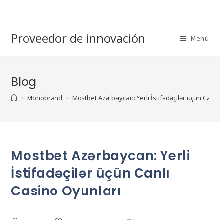
Saltar
al
contenido
Proveedor de innovación
Menú
Blog
>
Monobrand
>
Mostbet Azərbaycan: Yerli İstifadəçilər üçün Canlı
Mostbet Azərbaycan: Yerli
İstifadəçilər üçün Canlı
Casino Oyunları