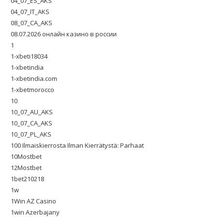
04_07_ES_AKS
04_07_IT_AKS
08_07_CA_AKS
08.07.2026 онлайн казино в россии
1
1-xbeti18034
1-xbetindia
1-xbetindia.com
1-xbetmorocco
10
10_07_AU_AKS
10_07_CA_AKS
10_07_PL_AKS
100 Ilmaiskierrosta Ilman Kierrätystä: Parhaat
10Mostbet
12Mostbet
1bet210218
1w
1Win AZ Casino
1win Azerbajany