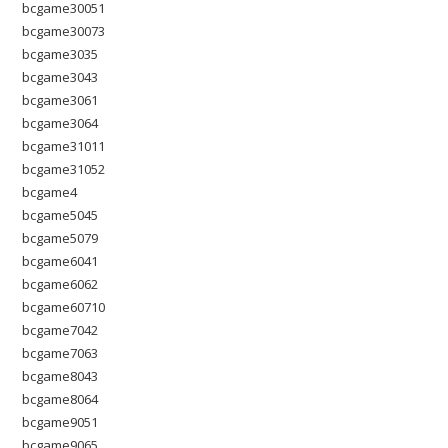
bcgame30051
bcgame30073
bcgame3035
bcgame3043
bcgame3061
bcgame3064
bcgame31011
bcgame31052
bcgame4
bcgame5045
bcgame5079
bcgame6041
bcgame6062
bcgame60710
bcgame7042
bcgame7063
bcgame8043
bcgame8064
bcgame9051
bcgame9065