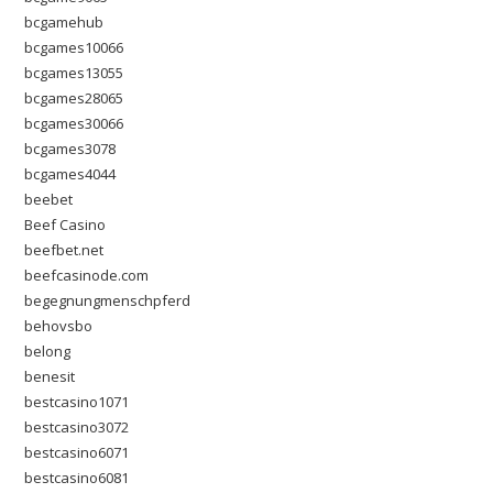
bcgamehub
bcgames10066
bcgames13055
bcgames28065
bcgames30066
bcgames3078
bcgames4044
beebet
Beef Casino
beefbet.net
beefcasinode.com
begegnungmenschpferd
behovsbo
belong
benesit
bestcasino1071
bestcasino3072
bestcasino6071
bestcasino6081