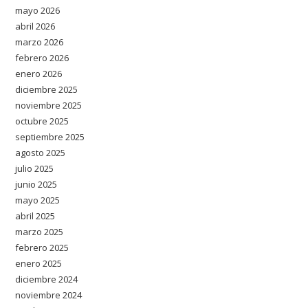
mayo 2026
abril 2026
marzo 2026
febrero 2026
enero 2026
diciembre 2025
noviembre 2025
octubre 2025
septiembre 2025
agosto 2025
julio 2025
junio 2025
mayo 2025
abril 2025
marzo 2025
febrero 2025
enero 2025
diciembre 2024
noviembre 2024