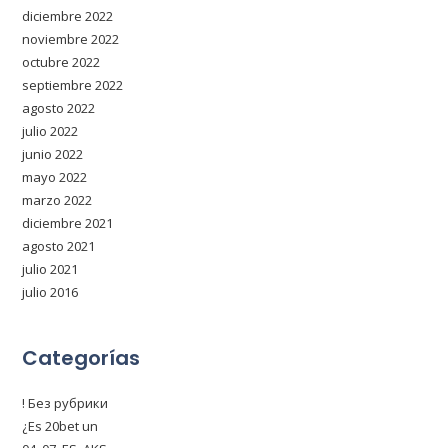
diciembre 2022
noviembre 2022
octubre 2022
septiembre 2022
agosto 2022
julio 2022
junio 2022
mayo 2022
marzo 2022
diciembre 2021
agosto 2021
julio 2021
julio 2016
Categorías
! Без рубрики
¿Es 20bet un