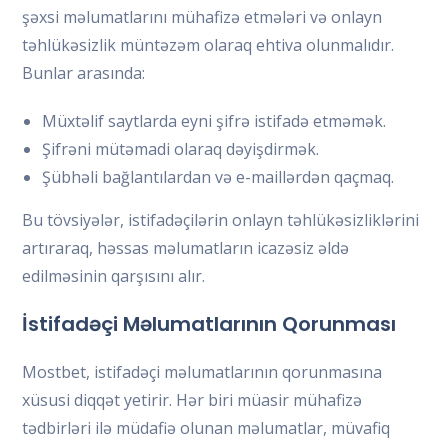
şəxsi məlumatlarını mühafizə etmələri və onlayn
təhlükəsizlik müntəzəm olaraq ehtiva olunmalıdır.
Bunlar arasında:
Müxtəlif saytlarda eyni şifrə istifadə etməmək.
Şifrəni mütəmadi olaraq dəyişdirmək.
Şübhəli bağlantılardan və e-maillərdən qaçmaq.
Bu tövsiyələr, istifadəçilərin onlayn təhlükəsizliklərini
artıraraq, həssas məlumatların icazəsiz əldə
edilməsinin qarşısını alır.
İstifadəçi Məlumatlarının Qorunması
Mostbet, istifadəçi məlumatlarının qorunmasına
xüsusi diqqət yetirir. Hər biri müasir mühafizə
tədbirləri ilə müdafiə olunan məlumatlar, müvafiq