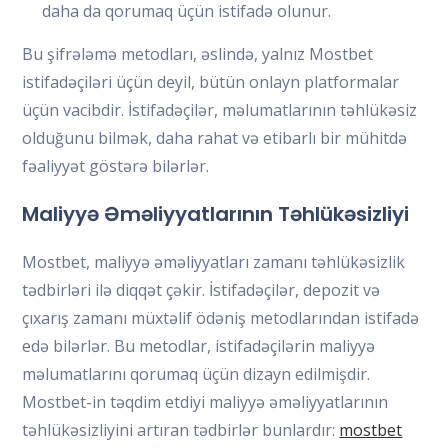
daha da qorumaq üçün istifadə olunur.
Bu şifrələmə metodları, əslində, yalnız Mostbet
istifadəçiləri üçün deyil, bütün onlayn platformalar
üçün vacibdir. İstifadəçilər, məlumatlarının təhlükəsiz
olduğunu bilmək, daha rahat və etibarlı bir mühitdə
fəaliyyət göstərə bilərlər.
Maliyyə Əməliyyatlarının Təhlükəsizliyi
Mostbet, maliyyə əməliyyatları zamanı təhlükəsizlik
tədbirləri ilə diqqət çəkir. İstifadəçilər, depozit və
çıxarış zamanı müxtəlif ödəniş metodlarından istifadə
edə bilərlər. Bu metodlar, istifadəçilərin maliyyə
məlumatlarını qorumaq üçün dizayn edilmişdir.
Mostbet-in təqdim etdiyi maliyyə əməliyyatlarının
təhlükəsizliyini artıran tədbirlər bunlardır:
mostbet