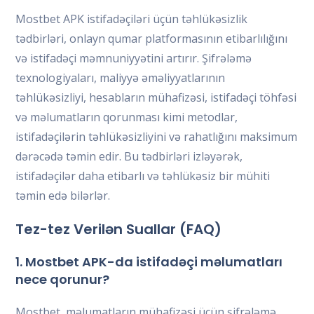
Mostbet APK istifadəçiləri üçün təhlükəsizlik
tədbirləri, onlayn qumar platformasının etibarlılığını
və istifadəçi məmnuniyyətini artırır. Şifrələmə
texnologiyaları, maliyyə əməliyyatlarının
təhlükəsizliyi, hesabların mühafizəsi, istifadəçi töhfəsi
və məlumatların qorunması kimi metodlar,
istifadəçilərin təhlükəsizliyini və rahatlığını maksimum
dərəcədə təmin edir. Bu tədbirləri izləyərək,
istifadəçilər daha etibarlı və təhlükəsiz bir mühiti
təmin edə bilərlər.
Tez-tez Verilən Suallar (FAQ)
1. Mostbet APK-da istifadəçi məlumatları
nece qorunur?
Mostbet, məlumatların mühafizəsi üçün şifrələmə