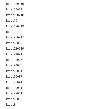
1xbet180216
1xbet18063
1xbet180718
1xbet19
1xbet190719
1xbet2
1xbet200217
1xbet20035
1xbet220219
1xbet23021
1xbet24036
1xbet24046
1xbet26031
1xbet26037
1xbet28041
1xbet29031
1xbet290411
1xbet29069
1xbet3