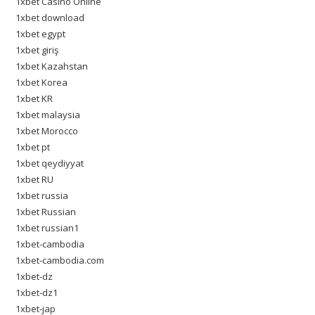
1xbet Casino Online
1xbet download
1xbet egypt
1xbet giriş
1xbet Kazahstan
1xbet Korea
1xbet KR
1xbet malaysia
1xbet Morocco
1xbet pt
1xbet qeydiyyat
1xbet RU
1xbet russia
1xbet Russian
1xbet russian1
1xbet-cambodia
1xbet-cambodia.com
1xbet-dz
1xbet-dz1
1xbet-jap