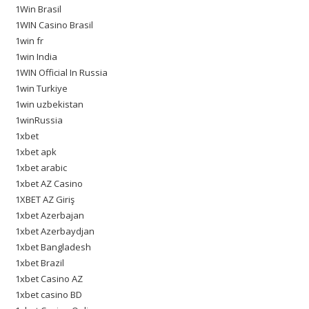
1Win Brasil
1WIN Casino Brasil
1win fr
1win India
1WIN Official In Russia
1win Turkiye
1win uzbekistan
1winRussia
1xbet
1xbet apk
1xbet arabic
1xbet AZ Casino
1XBET AZ Giriş
1xbet Azerbajan
1xbet Azerbaydjan
1xbet Bangladesh
1xbet Brazil
1xbet Casino AZ
1xbet casino BD