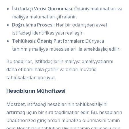
İstifadəçi Verisi Qorunması:
Ödəniş məlumatları və
maliyyə məlumatları şifrələnir.
Doğrulama Prosesi:
Hər bir ödənişdən əvvəl
istifadəçi identifikasiyası reallaşır.
Təhlükəsiz Ödəniş Platformaları:
Dünyaca
tanınmış maliyyə müəssisələri ilə əməkdaşlıq edilir.
Bu tədbirlər, istifadəçilərin maliyyə əməliyyatlarını
daha etibarlı hala gətirir və onları müvafiq
təhlükələrdən qoruyur.
Hesabların Mühafizəsi
Mostbet, istifadəçi hesablarının təhlükəsizliyini
artırmaq üçün bir sıra təqdimatlar edir. Bu, hesabların
unauthorized girişlərdən mühafizə olunmasını təmin
edir. Hesabların təhlükəsizliyinin təmin edilməsi üçün