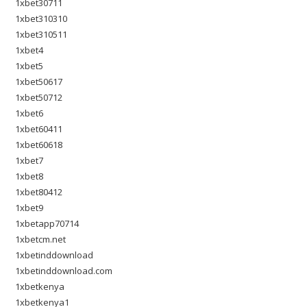
1xbet30711
1xbet310310
1xbet310511
1xbet4
1xbet5
1xbet50617
1xbet50712
1xbet6
1xbet60411
1xbet60618
1xbet7
1xbet8
1xbet80412
1xbet9
1xbetapp70714
1xbetcm.net
1xbetinddownload
1xbetinddownload.com
1xbetkenya
1xbetkenya1