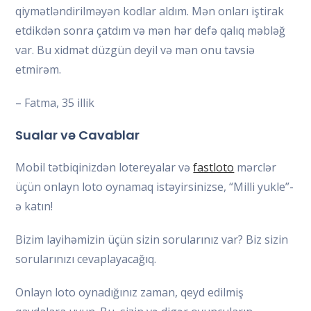
qiymətləndirilməyən kodlar aldım. Mən onları iştirak
etdikdən sonra çatdım və mən hər defə qalıq məbləğ
var. Bu xidmət düzgün deyil və mən onu tavsiə
etmirəm.
– Fatma, 35 illik
Sualar və Cavablar
Mobil tətbiqinizdən lotereyalar və
fastloto
mərclər
üçün onlayn loto oynamaq istəyirsinizse, “Milli yukle”-
ə katın!
Bizim layihəmizin üçün sizin sorularınız var? Biz sizin
sorularınızı cevaplayacağıq.
Onlayn loto oynadığınız zaman, qeyd edilmiş