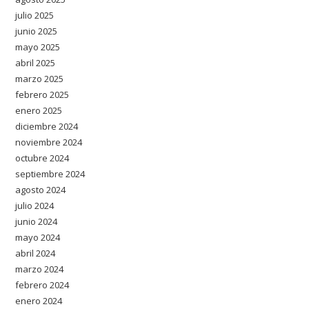
julio 2025
junio 2025
mayo 2025
abril 2025
marzo 2025
febrero 2025
enero 2025
diciembre 2024
noviembre 2024
octubre 2024
septiembre 2024
agosto 2024
julio 2024
junio 2024
mayo 2024
abril 2024
marzo 2024
febrero 2024
enero 2024