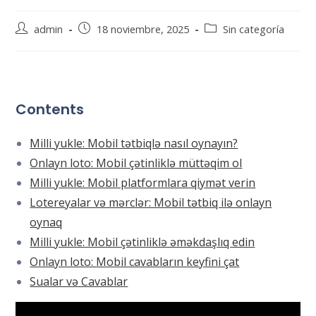
Autor
Publicación
Categoría
admin
18 noviembre, 2025
Sin categoría
de
de
de
la
la
la
entrada:
entrada:
entrada:
Contents
Milli yukle: Mobil tətbiqlə nasıl oynayın?
Onlayn loto: Mobil çətinliklə müttəqim ol
Milli yukle: Mobil platformlara qiymət verin
Lotereyalar və mərclər: Mobil tətbiq ilə onlayn
oynaq
Milli yukle: Mobil çətinliklə əməkdaşlıq edin
Onlayn loto: Mobil cavabların keyfini çat
Sualar və Cavablar