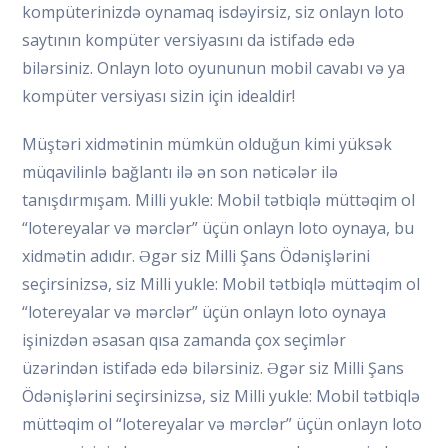
kompüterinizdə oynamaq isdəyirsiz, siz onlayn loto
saytının kompüter versiyasını da istifadə edə
bilərsiniz. Onlayn loto oyununun mobil cavabı və ya
kompüter versiyası sizin için idealdir!
Müştəri xidmətinin mümkün olduğun kimi yüksək
müqavilinlə bağlantı ilə ən son nəticələr ilə
tanışdırmışam. Milli yukle: Mobil tətbiqlə müttəqim ol
“lotereyalar və mərclər” üçün onlayn loto oynaya, bu
xidmətin adıdır. Əgər siz Milli Şans Ödənişlərini
seçirsinizsə, siz Milli yukle: Mobil tətbiqlə müttəqim ol
“lotereyalar və mərclər” üçün onlayn loto oynaya
işinizdən əsasan qısa zamanda çox seçimlər
üzərindən istifadə edə bilərsiniz. Əgər siz Milli Şans
Ödənişlərini seçirsinizsə, siz Milli yukle: Mobil tətbiqlə
müttəqim ol “lotereyalar və mərclər” üçün onlayn loto