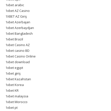
1xbet arabic
1xbet AZ Casino
1XBET AZ Giriş
1xbet Azerbajan
1xbet Azerbaydjan
1xbet Bangladesh
1xbet Brazil
1xbet Casino AZ
1xbet casino BD
1xbet Casino Online
1xbet download
1xbet egypt
1xbet giriş
1xbet Kazahstan
1xbet Korea
1xbet KR
1xbet malaysia
1xbet Morocco
1xbet pt