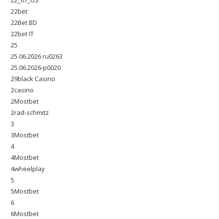
22_07_US
22bet
22Bet BD
22bet IT
25
25.06.2026 ru0263
25.06.2026-p0020
29black Casino
2casino
2Mostbet
2rad-schmitz
3
3Mostbet
4
4Mostbet
4wheelplay
5
5Mostbet
6
6Mostbet