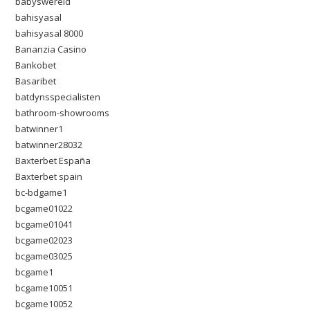
babyswereld
bahisyasal
bahisyasal 8000
Bananzia Casino
Bankobet
Basaribet
batdynsspecialisten
bathroom-showrooms
batwinner1
batwinner28032
Baxterbet España
Baxterbet spain
bc-bdgame1
bcgame01022
bcgame01041
bcgame02023
bcgame03025
bcgame1
bcgame10051
bcgame10052