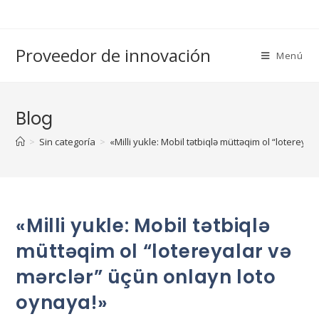
Saltar
al
contenido
Proveedor de innovación
Menú
Blog
>
Sin categoría
>
«Milli yukle: Mobil tətbiqlə müttəqim ol “lotereya
«Milli yukle: Mobil tətbiqlə
müttəqim ol “lotereyalar və
mərclər” üçün onlayn loto
oynaya!»