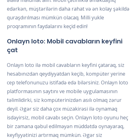
əlavə məlumat alın. Mobil çətinliklə əməkdaşlıq
edərkən, müştərilərin daha rahat və ən kolay şəkildə
quraşdırılması mümkün olacaq. Milli yukle
proqramının faydalarını keçid edin!
Onlayn loto: Mobil cavabların keyfini
çat
Onlayn loto ilə mobil cavabların keyfini çataraq, siz
hesabınızdan qeydiyyatdan keçib, kompüter yerine
cep telefonunuzu istifadə edə bilərsiniz. Onlayn loto
platformasının saytını ve mobile uygulamasının
təlimlidirki, siz kompüterinizdən asılı olmaq zərur
deyil. Əgər siz daha çox müzakirəsi ilə oynamaq
isdəyirsiz, mobil cavabı seçin. Onlayn loto oyunu heç
bir zamana qəbul edilməyən müddətdə oynayaraq,
keyfiyyətinizi artırmaq mümkün. Əgər siz