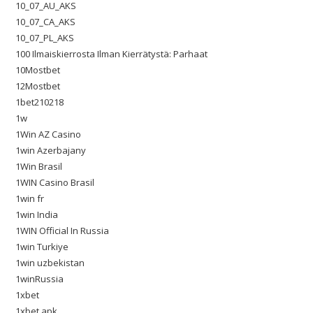
10_07_AU_AKS
10_07_CA_AKS
10_07_PL_AKS
100 Ilmaiskierrosta Ilman Kierrätystä: Parhaat
10Mostbet
12Mostbet
1bet210218
1w
1Win AZ Casino
1win Azerbajany
1Win Brasil
1WIN Casino Brasil
1win fr
1win India
1WIN Official In Russia
1win Turkiye
1win uzbekistan
1winRussia
1xbet
1xbet apk