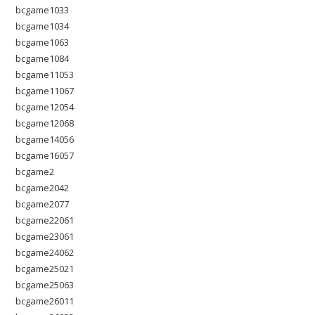
bcgame1033
bcgame1034
bcgame1063
bcgame1084
bcgame11053
bcgame11067
bcgame12054
bcgame12068
bcgame14056
bcgame16057
bcgame2
bcgame2042
bcgame2077
bcgame22061
bcgame23061
bcgame24062
bcgame25021
bcgame25063
bcgame26011