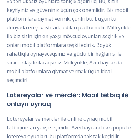
və təhlükəsiz oyunlara tanışıxlaşdırırıq. Bu, sizin
keyfiyiniz və güveniniz üçün çox önemlidir. Biz mobil
platformlara qiymət veririk, çünki bu, bugünkü
dünyada en çox istifadə edilən platformdır. Milli yukle
ilə biz sizin için en yaxşı mövcud oyunları seçirik və
onları mobil platformlara təşkil edirik. Böyük
rahatlıqla oynayacaqsınız və güclü bir bağlanış ilə
sinxronlaşdırılacaqsınız. Milli yukle, Azerbaycanda
mobil platformlara qiymət vermək üçün ideal
seçimdir!
Lotereyalar və mərclər: Mobil tətbiq ilə
onlayn oynaq
Lotereyalar və mərclər ilə online oynaq mobil
tətbiqiniz ən yaxşı seçimdir. Azerbaycanda ən popular
lotereya oyunları, bu platformda tək tək keçirilir.