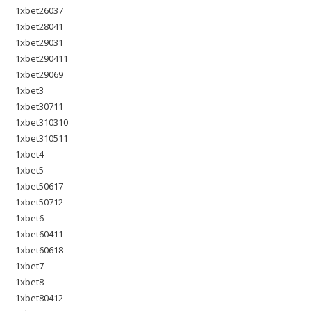
1xbet26037
1xbet28041
1xbet29031
1xbet290411
1xbet29069
1xbet3
1xbet30711
1xbet310310
1xbet310511
1xbet4
1xbet5
1xbet50617
1xbet50712
1xbet6
1xbet60411
1xbet60618
1xbet7
1xbet8
1xbet80412