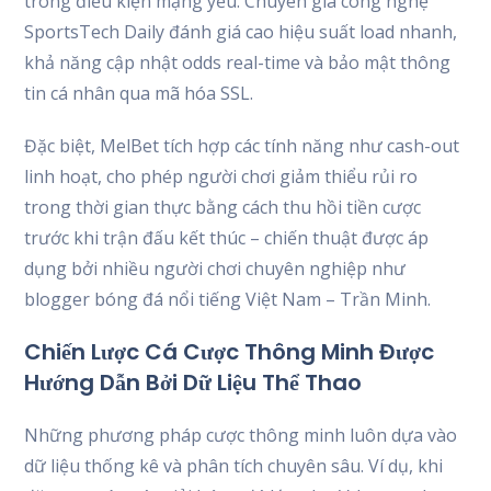
trong điều kiện mạng yếu. Chuyên gia công nghệ
SportsTech Daily đánh giá cao hiệu suất load nhanh,
khả năng cập nhật odds real-time và bảo mật thông
tin cá nhân qua mã hóa SSL.
Đặc biệt, MelBet tích hợp các tính năng như cash-out
linh hoạt, cho phép người chơi giảm thiểu rủi ro
trong thời gian thực bằng cách thu hồi tiền cược
trước khi trận đấu kết thúc – chiến thuật được áp
dụng bởi nhiều người chơi chuyên nghiệp như
blogger bóng đá nổi tiếng Việt Nam – Trần Minh.
Chiến Lược Cá Cược Thông Minh Được
Hướng Dẫn Bởi Dữ Liệu Thể Thao
Những phương pháp cược thông minh luôn dựa vào
dữ liệu thống kê và phân tích chuyên sâu. Ví dụ, khi