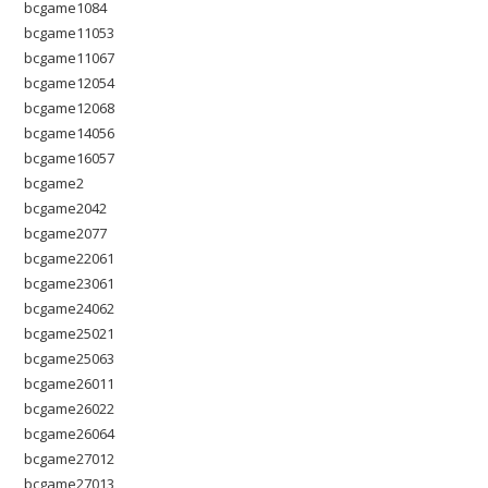
bcgame1084
bcgame11053
bcgame11067
bcgame12054
bcgame12068
bcgame14056
bcgame16057
bcgame2
bcgame2042
bcgame2077
bcgame22061
bcgame23061
bcgame24062
bcgame25021
bcgame25063
bcgame26011
bcgame26022
bcgame26064
bcgame27012
bcgame27013