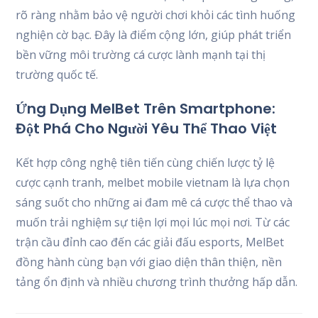
rõ ràng nhằm bảo vệ người chơi khỏi các tình huống
nghiện cờ bạc. Đây là điểm cộng lớn, giúp phát triển
bền vững môi trường cá cược lành mạnh tại thị
trường quốc tế.
Ứng Dụng MelBet Trên Smartphone:
Đột Phá Cho Người Yêu Thể Thao Việt
Kết hợp công nghệ tiên tiến cùng chiến lược tỷ lệ
cược cạnh tranh, melbet mobile vietnam là lựa chọn
sáng suốt cho những ai đam mê cá cược thể thao và
muốn trải nghiệm sự tiện lợi mọi lúc mọi nơi. Từ các
trận cầu đỉnh cao đến các giải đấu esports, MelBet
đồng hành cùng bạn với giao diện thân thiện, nền
tảng ổn định và nhiều chương trình thưởng hấp dẫn.