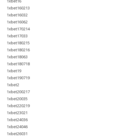
1xbet16
1xbet160213
1xbet16032
1xbet16062
1xbet170214
1xbet17033
1xbet180215
1xbet180216
1xbet18063
1xbet180718
1xbet19
1xbet190719
1xbet2
1xbet200217
1xbet20035
1xbet220219
1xbet23021
1xbet24036
1xbet24046
1xbet26031