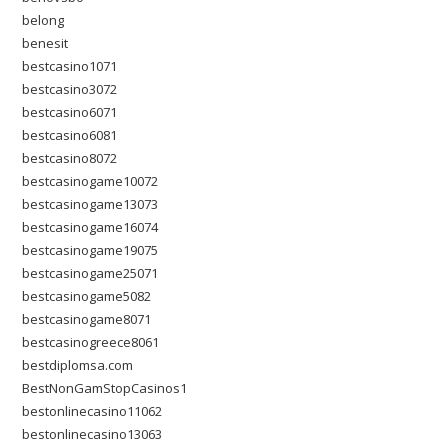
belong
benesit
bestcasino1071
bestcasino3072
bestcasino6071
bestcasino6081
bestcasino8072
bestcasinogame10072
bestcasinogame13073
bestcasinogame16074
bestcasinogame19075
bestcasinogame25071
bestcasinogame5082
bestcasinogame8071
bestcasinogreece8061
bestdiplomsa.com
BestNonGamStopCasinos1
bestonlinecasino11062
bestonlinecasino13063