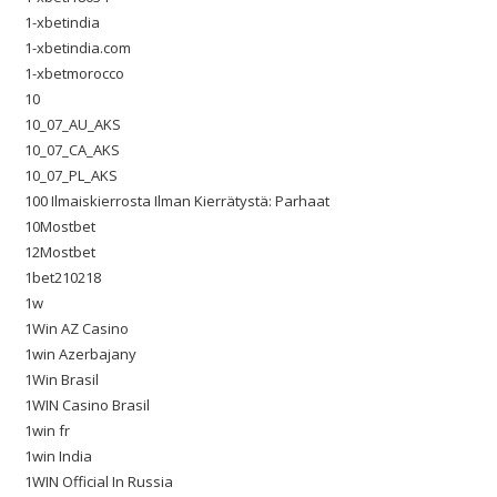
1-xbetindia
1-xbetindia.com
1-xbetmorocco
10
10_07_AU_AKS
10_07_CA_AKS
10_07_PL_AKS
100 Ilmaiskierrosta Ilman Kierrätystä: Parhaat
10Mostbet
12Mostbet
1bet210218
1w
1Win AZ Casino
1win Azerbajany
1Win Brasil
1WIN Casino Brasil
1win fr
1win India
1WIN Official In Russia