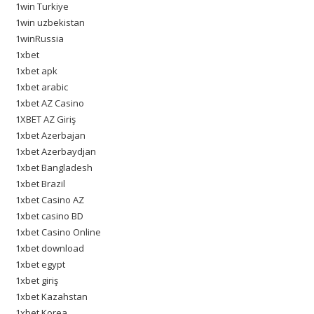
1win Turkiye
1win uzbekistan
1winRussia
1xbet
1xbet apk
1xbet arabic
1xbet AZ Casino
1XBET AZ Giriş
1xbet Azerbajan
1xbet Azerbaydjan
1xbet Bangladesh
1xbet Brazil
1xbet Casino AZ
1xbet casino BD
1xbet Casino Online
1xbet download
1xbet egypt
1xbet giriş
1xbet Kazahstan
1xbet Korea