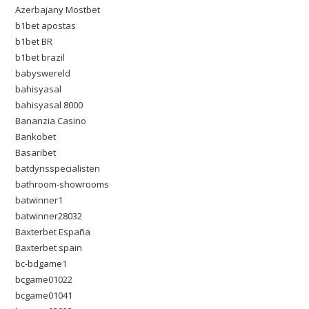
Azerbajany Mostbet
b1bet apostas
b1bet BR
b1bet brazil
babyswereld
bahisyasal
bahisyasal 8000
Bananzia Casino
Bankobet
Basaribet
batdynsspecialisten
bathroom-showrooms
batwinner1
batwinner28032
Baxterbet España
Baxterbet spain
bc-bdgame1
bcgame01022
bcgame01041