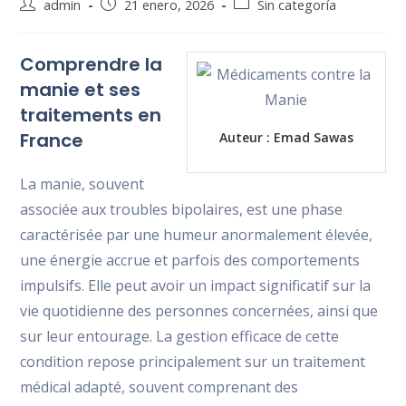
Autor
Publicación
Categoría
admin
21 enero, 2026
Sin categoría
de
de
de
la
la
la
Comprendre la
entrada:
entrada:
entrada:
manie et ses
traitements en
France
Auteur :
Emad Sawas
La manie, souvent
associée aux troubles bipolaires, est une phase
caractérisée par une humeur anormalement élevée,
une énergie accrue et parfois des comportements
impulsifs. Elle peut avoir un impact significatif sur la
vie quotidienne des personnes concernées, ainsi que
sur leur entourage. La gestion efficace de cette
condition repose principalement sur un traitement
médical adapté, souvent comprenant des