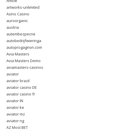
Article
artworks-unlimited
Asino Casino
auroorganic
austria
autembezpecne
autobedrijfwieringa
autoprogagnon.com
Avia Masters
Avia Masters Demo
aviamasters-casinos
aviator
aviator brazil
aviator casino DE
aviator casino fr
aviator IN
aviator ke
aviator mz
aviator ng
AZ Most BET