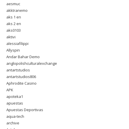
aesmuc
akktranemo
aks 1 en
aks 2 en
aks0103
aktivi
alessiafilippi
Allyspin
Andar Bahar Demo
anglopolishculturalexchange
antartstudios
antartstudios806
Aphrodite Casino
APK
apoteka1
apuestas
Apuestas Deportivas
aqua-tech
archive