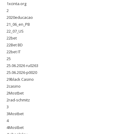
1xcinta.org
2
2020educacao
21_06_en_PB
22_07_US
22bet
22Bet BD
22bet IT
25
25.06.2026 ru0263
25.06.2026-p0020
29black Casino
2casino
2Mostbet
2rad-schmitz
3
3Mostbet
4
4Mostbet