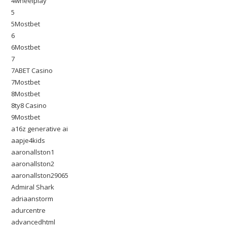
4wheelplay
5
5Mostbet
6
6Mostbet
7
7ABET Casino
7Mostbet
8Mostbet
8ty8 Casino
9Mostbet
a16z generative ai
aapje4kids
aaronallston1
aaronallston2
aaronallston29065
Admiral Shark
adriaanstorm
adurcentre
advancedhtml