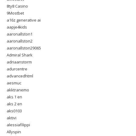
8ty8 Casino
9Mostbet
a16z generative ai
aapje4kids
aaronallston1
aaronallston2
aaronallston29065
Admiral Shark
adriaanstorm
adurcentre
advancedhtml
aesmuc
akktranemo
aks 1 en
aks 2 en
aks0103
aktivi
alessiafilippi
Allyspin