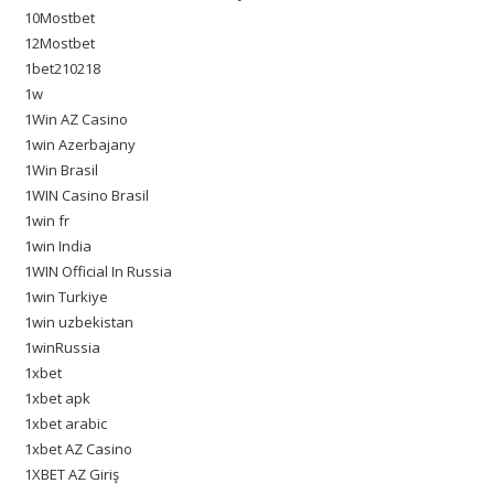
10Mostbet
12Mostbet
1bet210218
1w
1Win AZ Casino
1win Azerbajany
1Win Brasil
1WIN Casino Brasil
1win fr
1win India
1WIN Official In Russia
1win Turkiye
1win uzbekistan
1winRussia
1xbet
1xbet apk
1xbet arabic
1xbet AZ Casino
1XBET AZ Giriş