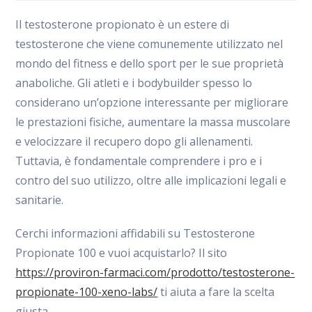
la
la
la
entrada:
entrada:
entrada:
Il testosterone propionato è un estere di
testosterone che viene comunemente utilizzato nel
mondo del fitness e dello sport per le sue proprietà
anaboliche. Gli atleti e i bodybuilder spesso lo
considerano un’opzione interessante per migliorare
le prestazioni fisiche, aumentare la massa muscolare
e velocizzare il recupero dopo gli allenamenti.
Tuttavia, è fondamentale comprendere i pro e i
contro del suo utilizzo, oltre alle implicazioni legali e
sanitarie.
Cerchi informazioni affidabili su Testosterone
Propionate 100 e vuoi acquistarlo? Il sito
https://proviron-farmaci.com/prodotto/testosterone-
propionate-100-xeno-labs/
ti aiuta a fare la scelta
giusta.