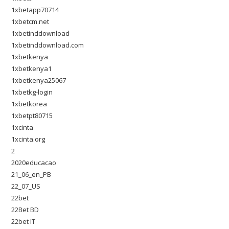
1xbetapp70714
1xbetcm.net
1xbetinddownload
1xbetinddownload.com
1xbetkenya
1xbetkenya1
1xbetkenya25067
1xbetkg-login
1xbetkorea
1xbetpt80715
1xcinta
1xcinta.org
2
2020educacao
21_06_en_PB
22_07_US
22bet
22Bet BD
22bet IT