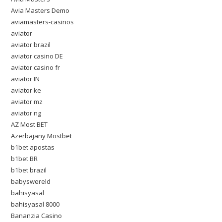
Avia Masters Demo
aviamasters-casinos
aviator
aviator brazil
aviator casino DE
aviator casino fr
aviator IN
aviator ke
aviator mz
aviator ng
AZ Most BET
Azerbajany Mostbet
b1bet apostas
b1bet BR
b1bet brazil
babyswereld
bahisyasal
bahisyasal 8000
Bananzia Casino