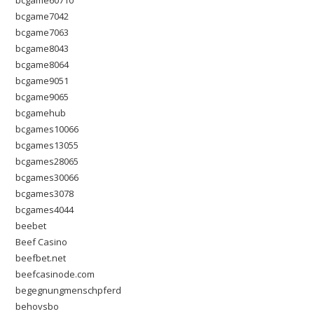
bcgame60710
bcgame7042
bcgame7063
bcgame8043
bcgame8064
bcgame9051
bcgame9065
bcgamehub
bcgames10066
bcgames13055
bcgames28065
bcgames30066
bcgames3078
bcgames4044
beebet
Beef Casino
beefbet.net
beefcasinode.com
begegnungmenschpferd
behovsbo