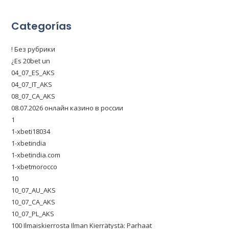
Categorías
! Без рубрики
¿Es 20bet un
04_07_ES_AKS
04_07_IT_AKS
08_07_CA_AKS
08.07.2026 онлайн казино в россии
1
1-xbeti18034
1-xbetindia
1-xbetindia.com
1-xbetmorocco
10
10_07_AU_AKS
10_07_CA_AKS
10_07_PL_AKS
100 Ilmaiskierrosta Ilman Kierrätystä: Parhaat