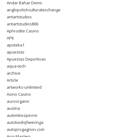
Andar Bahar Demo
anglopolishculturalexchange
antartstudios
antartstudios806
Aphrodite Casino
APK
apoteka1
apuestas
Apuestas Deportivas
aqua-tech
archive
Article
artworks-unlimited
Asino Casino
auroorganic
austria
autembezpecne
autobedrijfwieringa
autoprogagnon.com
Avia Masters