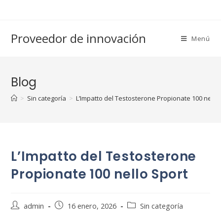
Saltar
al
contenido
Proveedor de innovación
Menú
Blog
>
Sin categoría
>
L’Impatto del Testosterone Propionate 100 nello
L’Impatto del Testosterone
Propionate 100 nello Sport
Autor
Publicación
Categoría
admin
16 enero, 2026
Sin categoría
de
de
de