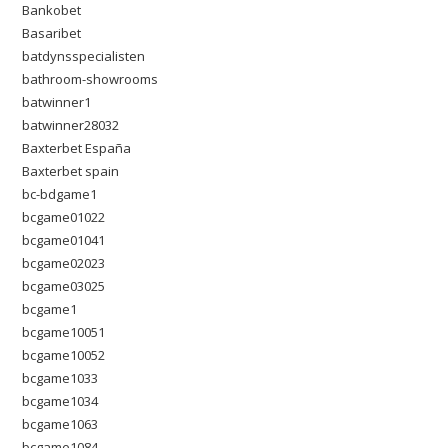
Bankobet
Basaribet
batdynsspecialisten
bathroom-showrooms
batwinner1
batwinner28032
Baxterbet España
Baxterbet spain
bc-bdgame1
bcgame01022
bcgame01041
bcgame02023
bcgame03025
bcgame1
bcgame10051
bcgame10052
bcgame1033
bcgame1034
bcgame1063
bcgame1084