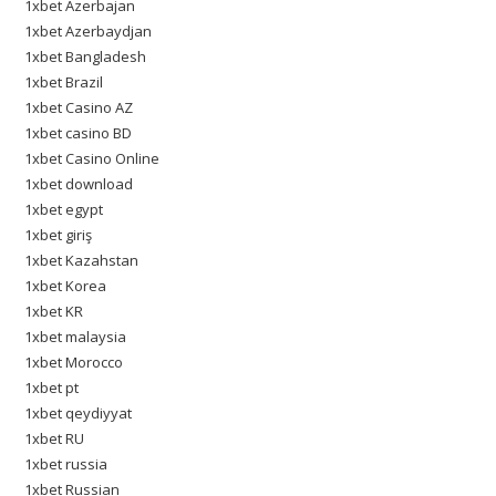
1xbet Azerbajan
1xbet Azerbaydjan
1xbet Bangladesh
1xbet Brazil
1xbet Casino AZ
1xbet casino BD
1xbet Casino Online
1xbet download
1xbet egypt
1xbet giriş
1xbet Kazahstan
1xbet Korea
1xbet KR
1xbet malaysia
1xbet Morocco
1xbet pt
1xbet qeydiyyat
1xbet RU
1xbet russia
1xbet Russian