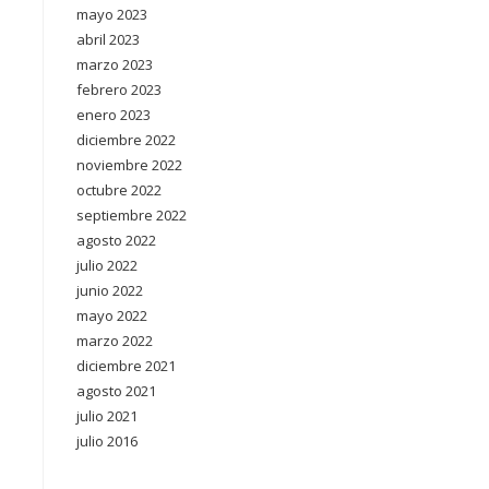
mayo 2023
abril 2023
marzo 2023
febrero 2023
enero 2023
diciembre 2022
noviembre 2022
octubre 2022
septiembre 2022
agosto 2022
julio 2022
junio 2022
mayo 2022
marzo 2022
diciembre 2021
agosto 2021
julio 2021
julio 2016