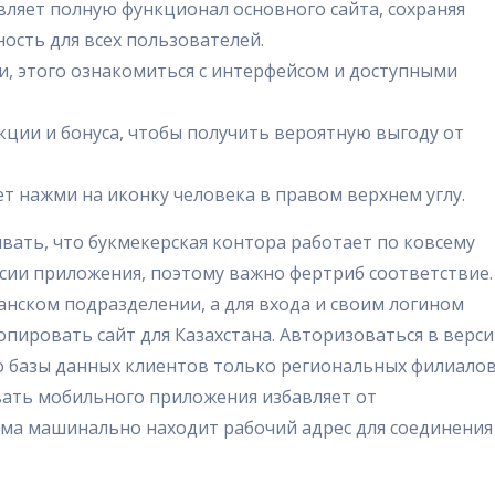
вляет полную функционал основного сайта, сохраняя
ость для всех пользователей.
ии, этого ознакомиться с интерфейсом и доступными
кции и бонуса, чтобы получить вероятную выгоду от
т нажми на иконку человека в правом верхнем углу.
вать, что букмекерская контора работает по ковсему
рсии приложения, поэтому важно фертриб соответствие.
анском подразделении, а для входа и своим логином
опировать сайт для Казахстана. Авторизоваться в верс
то базы данных клиентов только региональных филиало
вать мобильного приложения избавляет от
ма машинально находит рабочий адрес для соединения