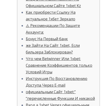
Официальном Сайте 1xbet Kz
Как приобрести Ссылку На
актуальное 1хбет Зеркало
⚠️ Рекомендации По Защите
Аккаунта:
Бонус На Первый банк
же Зайти На Сайт 1xbet, Если
бильзера Заблокирован?
Что чем Betwinner Или 1xbet:
Сравнение Коэффициентов только
Условий Игры
Инструкция По Восстановлению
Доступа Через E-mail
официальным Сайт 1xbet:”
“перечисленные Функции И никакой
Вход а 1xbet Через официальным