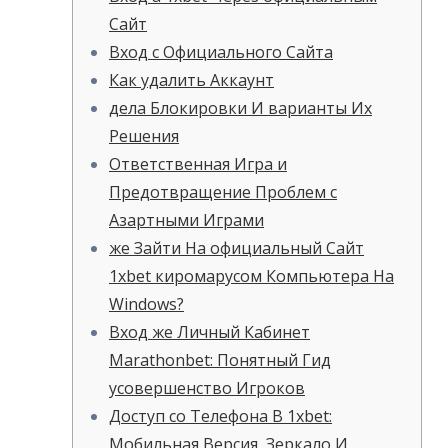
Сайт
Вход с Официального Сайта
Как удалить Аккаунт
дела Блокировки И варианты Их
Решения
Ответственная Игра и
Предотвращение Проблем с
Азартными Играми
же Зайти На официальный Сайт
1xbet киромарусом Компьютера На
Windows?
Вход же Личный Кабинет
Marathonbet: Понятный Гид
усовершенство Игроков
Доступ со Телефона В 1xbet:
Мобильная Версия, Зеркало И