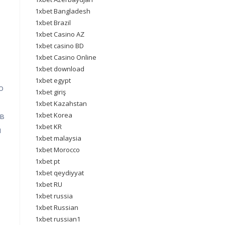
1xbet Bangladesh
1xbet Brazil
1xbet Casino AZ
1xbet casino BD
1xbet Casino Online
1xbet download
1xbet egypt
о
1xbet giriş
1xbet Kazahstan
ов
1xbet Korea
1xbet KR
м
1xbet malaysia
1xbet Morocco
1xbet pt
1xbet qeydiyyat
1xbet RU
1xbet russia
1xbet Russian
1xbet russian1