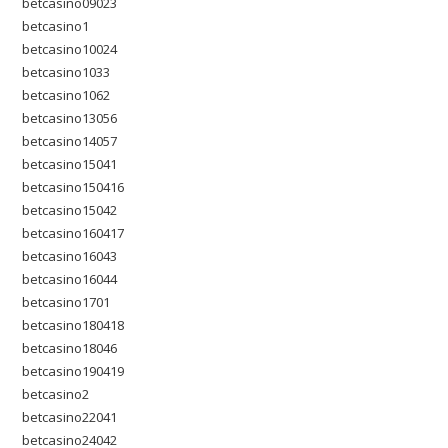
betcasino09023
betcasino1
betcasino10024
betcasino1033
betcasino1062
betcasino13056
betcasino14057
betcasino15041
betcasino150416
betcasino15042
betcasino160417
betcasino16043
betcasino16044
betcasino1701
betcasino180418
betcasino18046
betcasino190419
betcasino2
betcasino22041
betcasino24042