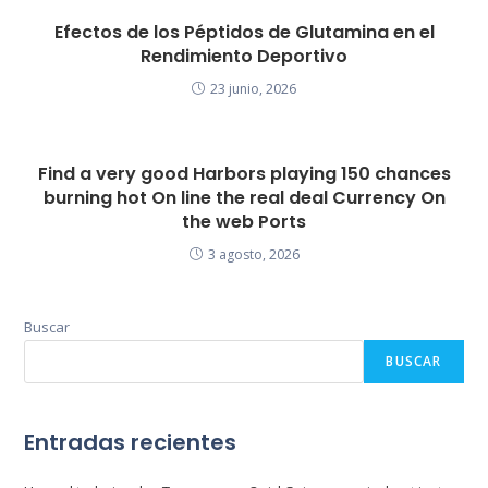
Efectos de los Péptidos de Glutamina en el
Rendimiento Deportivo
23 junio, 2026
Find a very good Harbors playing 150 chances
burning hot On line the real deal Currency On
the web Ports
3 agosto, 2026
Buscar
BUSCAR
Entradas recientes