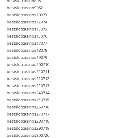
bestslotcasino8061
bestslotcasino9062
bestslotcasinos10073
bestslotcasinos12074
bestslotcasinos13075
bestslotcasinos15076
bestslotcasinos17077
bestslotcasinos18078
bestslotcasinos19079
bestslotcasinos200710
bestslotcasinos210711
bestslotcasinos220712
bestslotcasinos230713
bestslotcasinos240714
bestslotcasinos250715
bestslotcasinos260716
bestslotcasinos270717
bestslotcasinos280718
bestslotcasinos290719
bestslotcasinos300720