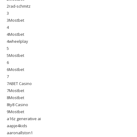
2rad-schmitz
3
3Mostbet
4
4Mostbet
4wheelplay
5
5Mostbet
6
6Mostbet
7
7ABET Casino
7Mostbet
8Mostbet
8ty8 Casino
9Mostbet
a16z generative ai
aapje4kids
aaronallston1