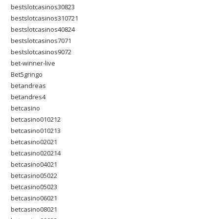
bestslotcasinos30823
bestslotcasinos310721
bestslotcasinos40824
bestslotcasinos7071
bestslotcasinos9072
bet-winner-live
Bet5gringo
betandreas
betandres4
betcasino
betcasino010212
betcasino010213
betcasino02021
betcasino020214
betcasino04021
betcasino05022
betcasino05023
betcasino06021
betcasino08021