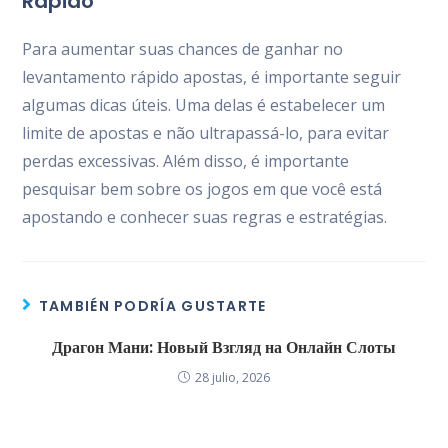
Rápido
Para aumentar suas chances de ganhar no
levantamento rápido apostas, é importante seguir
algumas dicas úteis. Uma delas é estabelecer um
limite de apostas e não ultrapassá-lo, para evitar
perdas excessivas. Além disso, é importante
pesquisar bem sobre os jogos em que você está
apostando e conhecer suas regras e estratégias.
TAMBIÉN PODRÍA GUSTARTE
Драгон Мани: Новый Взгляд на Онлайн Слоты
28 julio, 2026