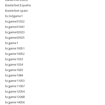
Baxterbet España
Baxterbet spain
bc-bdgame1
bcgame01022
bcgame01041
bcgame02023
bcgame03025
bcgame1
bcgame10051
bcgame10052
bcgame1033
bcgame1034
bcgame1063
bcgame1084
bcgame11053
bcgame11067
bcgame12054
bcgame12068
bcgame14056