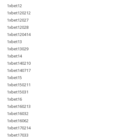
1xbet12
1xbet120212
1xbet12027
1xbet12028
1xbet120414
1xbet13
1xbet13029
1xbet14
1xbet140210
1xbet140717
1xbet15
1xbet150211
1xbet15031
1xbet16
1xbet160213
1xbet16032
1xbet16062
1xbet170214
1xbet17033