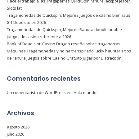
Hace el trabajo a las Tragaperras QuickSpin ranura jackpot jester
Slots lat
Tragamonedas de Quickspin, Mejores juegos de casino bier haus
$ 1 Depósito en 2026
Tragamonedas de Quickspin, Mejores Ranura double bubble
juegos de casino referente a 2026
Book of Dead slot: Casino Dragon reseña sobre tragaperras
Máquinas Tragamonedas y no ha transpirado lucky haunter sitios
de ranura Juegos sobre Casino Gratuito Jugar por Distracción
Comentarios recientes
Un comentarista de WordPress
en
¡Hola mundo!
Archivos
agosto 2026
julio 2026