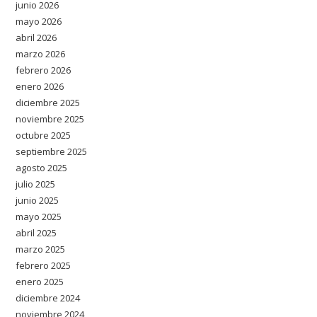
junio 2026
mayo 2026
abril 2026
marzo 2026
febrero 2026
enero 2026
diciembre 2025
noviembre 2025
octubre 2025
septiembre 2025
agosto 2025
julio 2025
junio 2025
mayo 2025
abril 2025
marzo 2025
febrero 2025
enero 2025
diciembre 2024
noviembre 2024