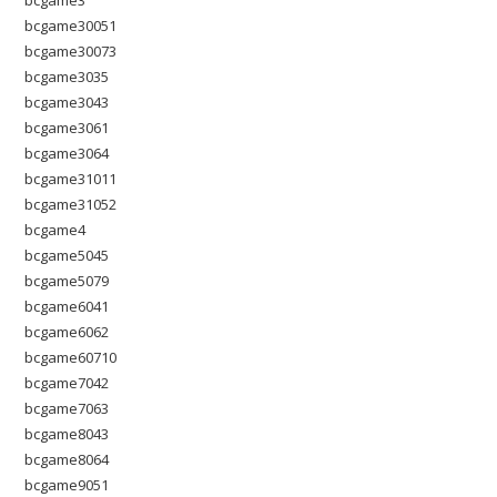
bcgame3
bcgame30051
bcgame30073
bcgame3035
bcgame3043
bcgame3061
bcgame3064
bcgame31011
bcgame31052
bcgame4
bcgame5045
bcgame5079
bcgame6041
bcgame6062
bcgame60710
bcgame7042
bcgame7063
bcgame8043
bcgame8064
bcgame9051