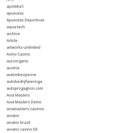
apoteka1
apuestas
Apuestas Deportivas
aqua-tech
archive
Article
artworks-unlimited
Asino Casino
auroorganic
austria
autembezpecne
autobedrijfwieringa
autoprogagnon.com
Avia Masters
Avia Masters Demo
aviamasters-casinos
aviator
aviator brazil
aviator casino DE