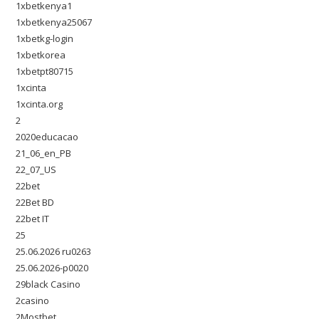
1xbetkenya1
1xbetkenya25067
1xbetkg-login
1xbetkorea
1xbetpt80715
1xcinta
1xcinta.org
2
2020educacao
21_06_en_PB
22_07_US
22bet
22Bet BD
22bet IT
25
25.06.2026 ru0263
25.06.2026-p0020
29black Casino
2casino
2Mostbet