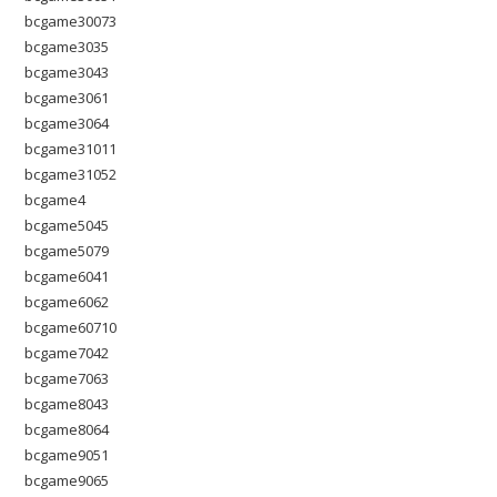
bcgame30073
bcgame3035
bcgame3043
bcgame3061
bcgame3064
bcgame31011
bcgame31052
bcgame4
bcgame5045
bcgame5079
bcgame6041
bcgame6062
bcgame60710
bcgame7042
bcgame7063
bcgame8043
bcgame8064
bcgame9051
bcgame9065