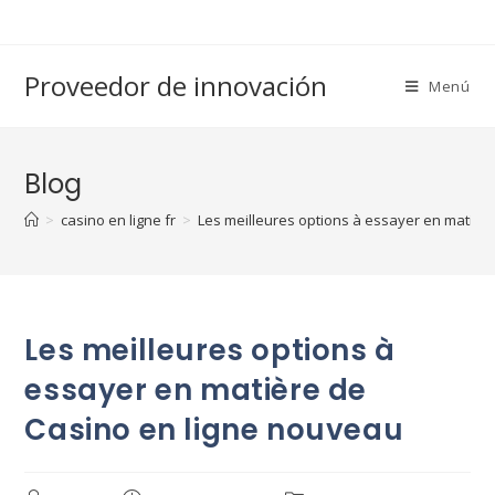
Saltar
al
contenido
Proveedor de innovación
Menú
Blog
>
casino en ligne fr
>
Les meilleures options à essayer en matièr
Les meilleures options à
essayer en matière de
Casino en ligne nouveau