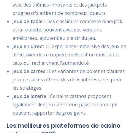
avec des thèmes innovants et des jackpots
progressifs attirent de nombreux joueurs.
Jeux de table :
Des classiques comme le blackjack
et la roulette, souvent avec des versions
améliorées, ajoutent au plaisir du jeu.
Jeux en direct :
L’expérience immersive des jeux en
direct avec des croupiers réels est un must pour
ceux qui recherchent l’authenticité.
Jeux de cartes :
Les variantes de poker et d’autres
jeux de cartes offrent des défis intéressants pour
les stratèges.
Jeux de loterie :
Certains casinos proposent
également des jeux de loterie passionnants qui
peuvent rapporter de gros gains.
Les meilleures plateformes de casino