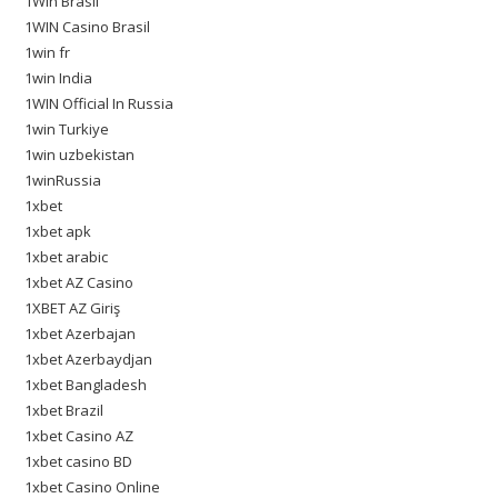
1Win Brasil
1WIN Casino Brasil
1win fr
1win India
1WIN Official In Russia
1win Turkiye
1win uzbekistan
1winRussia
1xbet
1xbet apk
1xbet arabic
1xbet AZ Casino
1XBET AZ Giriş
1xbet Azerbajan
1xbet Azerbaydjan
1xbet Bangladesh
1xbet Brazil
1xbet Casino AZ
1xbet casino BD
1xbet Casino Online