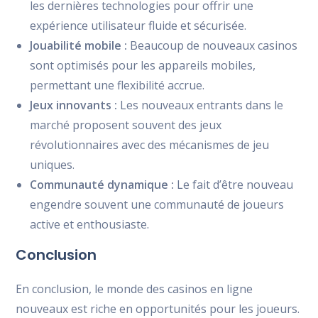
les dernières technologies pour offrir une
expérience utilisateur fluide et sécurisée.
Jouabilité mobile :
Beaucoup de nouveaux casinos
sont optimisés pour les appareils mobiles,
permettant une flexibilité accrue.
Jeux innovants :
Les nouveaux entrants dans le
marché proposent souvent des jeux
révolutionnaires avec des mécanismes de jeu
uniques.
Communauté dynamique :
Le fait d’être nouveau
engendre souvent une communauté de joueurs
active et enthousiaste.
Conclusion
En conclusion, le monde des casinos en ligne
nouveaux est riche en opportunités pour les joueurs.