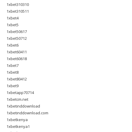
1xbet310310
1xbet310511
1xbet4
1xbet5
1xbet50617
1xbet50712
1xbet6
1xbet60411
1xbet60618
1xbet7
1xbet8
1xbet80412
1xbet9
1xbetapp70714
1xbetcm.net
1xbetinddownload
1xbetinddownload.com
1xbetkenya
1xbetkenya1