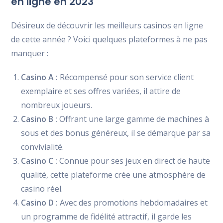
en ligne en 2023
Désireux de découvrir les meilleurs casinos en ligne
de cette année ? Voici quelques plateformes à ne pas
manquer :
Casino A :
Récompensé pour son service client
exemplaire et ses offres variées, il attire de
nombreux joueurs.
Casino B :
Offrant une large gamme de machines à
sous et des bonus généreux, il se démarque par sa
convivialité.
Casino C :
Connue pour ses jeux en direct de haute
qualité, cette plateforme crée une atmosphère de
casino réel.
Casino D :
Avec des promotions hebdomadaires et
un programme de fidélité attractif, il garde les