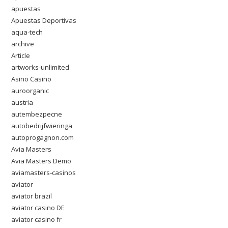
apuestas
Apuestas Deportivas
aqua-tech
archive
Article
artworks-unlimited
Asino Casino
auroorganic
austria
autembezpecne
autobedrijfwieringa
autoprogagnon.com
Avia Masters
Avia Masters Demo
aviamasters-casinos
aviator
aviator brazil
aviator casino DE
aviator casino fr