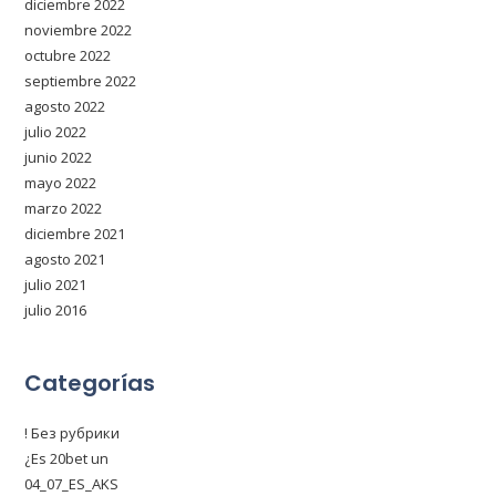
diciembre 2022
noviembre 2022
octubre 2022
septiembre 2022
agosto 2022
julio 2022
junio 2022
mayo 2022
marzo 2022
diciembre 2021
agosto 2021
julio 2021
julio 2016
Categorías
! Без рубрики
¿Es 20bet un
04_07_ES_AKS