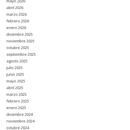
mayo 2026
abril 2026
marzo 2026
febrero 2026
enero 2026
diciembre 2025
noviembre 2025
octubre 2025
septiembre 2025
agosto 2025
julio 2025
junio 2025
mayo 2025
abril 2025
marzo 2025
febrero 2025
enero 2025
diciembre 2024
noviembre 2024
octubre 2024