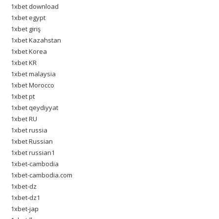
1xbet download
1xbet egypt
1xbet giriş
1xbet Kazahstan
1xbet Korea
1xbet KR
1xbet malaysia
1xbet Morocco
1xbet pt
1xbet qeydiyyat
1xbet RU
1xbet russia
1xbet Russian
1xbet russian1
1xbet-cambodia
1xbet-cambodia.com
1xbet-dz
1xbet-dz1
1xbet-jap