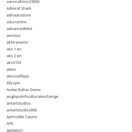
aaronallston29065
Admiral Shark
adriaanstorm
adurcentre
advancedhtml
aesmuc
akktranemo
aks 1 en
aks 2 en
aks0103
aktivi
alessiafilippi
Allyspin
Andar Bahar Demo
anglopolishculturalexchange
antartstudios
antartstudios806
Aphrodite Casino
APK
apoteka1