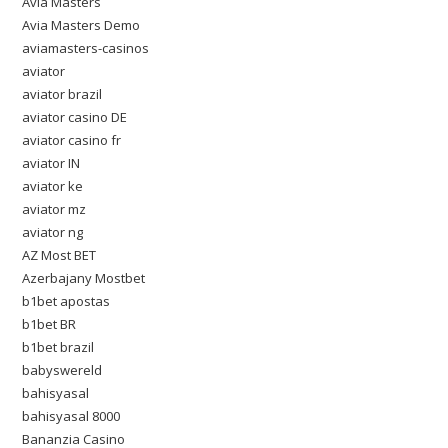
Avia Masters
Avia Masters Demo
aviamasters-casinos
aviator
aviator brazil
aviator casino DE
aviator casino fr
aviator IN
aviator ke
aviator mz
aviator ng
AZ Most BET
Azerbajany Mostbet
b1bet apostas
b1bet BR
b1bet brazil
babyswereld
bahisyasal
bahisyasal 8000
Bananzia Casino