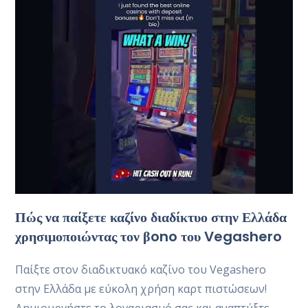
Πώς να παίξετε καζίνο διαδίκτυο στην Ελλάδα
χρησιμοποιώντας τον βono του Vegashero
Παίξτε στον διαδικτυακό καζίνο του Vegashero
στην Ελλάδα με εύκολη χρήση καρτ πιστώσεων!