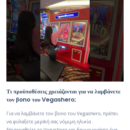
Τι προϋποθέσεις χρειάζονται για να λαμβάνετε
τον βono του Vegashero;
Για να λαμβάνετε τον βono του Vegashero, πρέπει
να φύλαξετε μερikή σας νόμιμη ηλικία .
Επισκεφθείτε το Vegashero και δημιουργήστε ένα