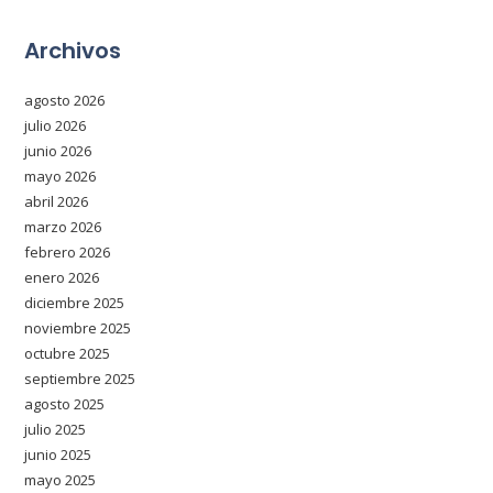
Archivos
agosto 2026
julio 2026
junio 2026
mayo 2026
abril 2026
marzo 2026
febrero 2026
enero 2026
diciembre 2025
noviembre 2025
octubre 2025
septiembre 2025
agosto 2025
julio 2025
junio 2025
mayo 2025