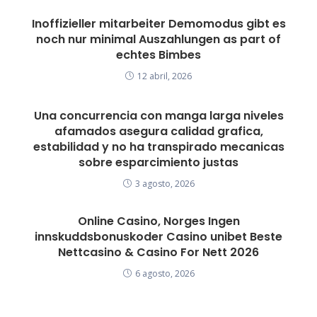
Inoffizieller mitarbeiter Demomodus gibt es
noch nur minimal Auszahlungen as part of
echtes Bimbes
12 abril, 2026
Una concurrencia con manga larga niveles
afamados asegura calidad grafica,
estabilidad y no ha transpirado mecanicas
sobre esparcimiento justas
3 agosto, 2026
Online Casino, Norges Ingen
innskuddsbonuskoder Casino unibet Beste
Nettcasino & Casino For Nett 2026
6 agosto, 2026