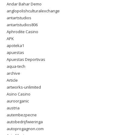
Andar Bahar Demo
anglopolishculturalexchange
antartstudios
antartstudios806
Aphrodite Casino
APK
apoteka1
apuestas
Apuestas Deportivas
aqua-tech
archive
Article
artworks-unlimited
Asino Casino
auroorganic
austria
autembezpecne
autobedrijfwieringa
autoprogagnon.com