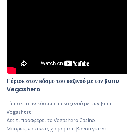
Γύρισε στον κόσμο του καζινού με τον βono
Vegashero
Γύρισε στον κόσμο του καζινού με τον βono
Vegashero
:
Δες τι προσφέρει το Vegashero Casino.
Μπορείς να κάνεις χρήση του βόνου για να