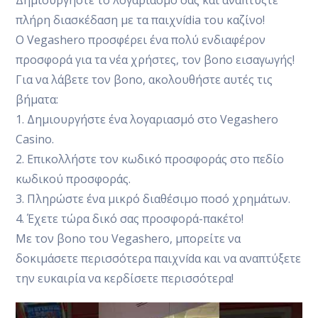
Δημιουργήστε το λογαριασμό σας και αναπτύξτε
πλήρη διασκέδαση με τα παιχνídia του καζίνο!
Ο Vegashero προσφέρει ένα πολύ ενδιαφέρον
προσφορά για τα νέα χρήστες, τον βono εισαγωγής!
Για να λάβετε τον βono, ακολουθήστε αυτές τις
βήματα:
1. Δημιουργήστε ένα λογαριασμό στο Vegashero
Casino.
2. Επικολλήστε τον κωδικό προσφοράς στο πεδίο
κωδικού προσφοράς.
3. Πληρώστε ένα μικρό διαθέσιμο ποσό χρημάτων.
4. Έχετε τώρα δικό σας προσφορά-πακέτο!
Με τον βono του Vegashero, μπορείτε να
δοκιμάσετε περισσότερα παιχνídα και να αναπτύξετε
την ευκαιρία να κερδίσετε περισσότερα!