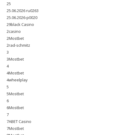
25
25.06.2026 ru0263
25.06.2026-p0020
29black Casino
2casino
2Mostbet
2rad-schmitz
3
3Mostbet
4
4Mostbet
4wheelplay
5
5Mostbet
6
6Mostbet
7
7ABET Casino
7Mostbet