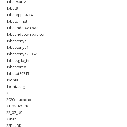
1xbet80412
1xbet9
1xbetapp70714
1xbetcm.net
1xbetinddownload
1xbetinddownload.com
1xbetkenya
1xbetkenya1
1xbetkenya25067
1xbetkg-login
1xbetkorea
1xbetpt80715
1xcinta
1xcinta.org
2
2020educacao
21_06_en_PB
22_07_US
22bet
22Bet BD