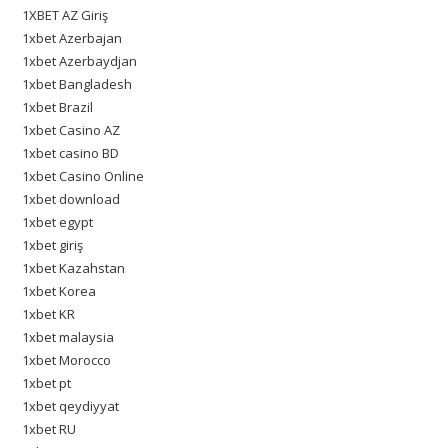
1XBET AZ Giriş
1xbet Azerbajan
1xbet Azerbaydjan
1xbet Bangladesh
1xbet Brazil
1xbet Casino AZ
1xbet casino BD
1xbet Casino Online
1xbet download
1xbet egypt
1xbet giriş
1xbet Kazahstan
1xbet Korea
1xbet KR
1xbet malaysia
1xbet Morocco
1xbet pt
1xbet qeydiyyat
1xbet RU