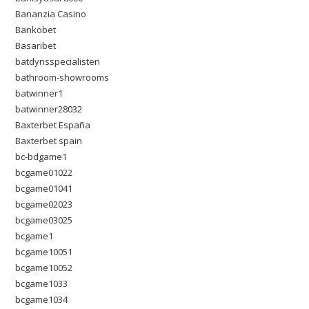
Bananzia Casino
Bankobet
Basaribet
batdynsspecialisten
bathroom-showrooms
batwinner1
batwinner28032
Baxterbet España
Baxterbet spain
bc-bdgame1
bcgame01022
bcgame01041
bcgame02023
bcgame03025
bcgame1
bcgame10051
bcgame10052
bcgame1033
bcgame1034