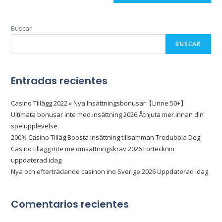
Buscar
BUSCAR
Entradas recientes
Casino Tillägg 2022 » Nya Insättningsbonusar【Linne 50+】
Ultimata bonusar inte med insättning 2026 Åtnjuta mer innan din
spelupplevelse
200% Casino Tilläg Boosta insättning tillsamman Tredubbla Deg!
Casino tillägg inte me omsättningskrav 2026 Förtecknin
uppdaterad idag
Nya och efterträdande casinon ino Sverige 2026 Uppdaterad idag
Comentarios recientes