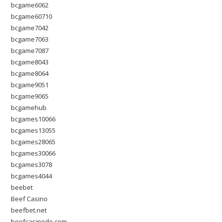
bcgame6062
bcgame60710
bcgame7042
bcgame7063
bcgame7087
bcgame8043
bcgame8064
bcgame9051
bcgame9065
bcgamehub
bcgames10066
bcgames13055
bcgames28065
bcgames30066
bcgames3078
bcgames4044
beebet
Beef Casino
beefbet.net
beefcasinode.com