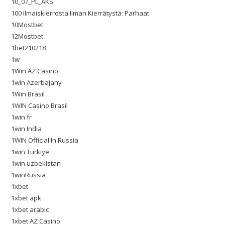
10_07_PL_AKS
100 Ilmaiskierrosta Ilman Kierrätystä: Parhaat
10Mostbet
12Mostbet
1bet210218
1w
1Win AZ Casino
1win Azerbajany
1Win Brasil
1WIN Casino Brasil
1win fr
1win India
1WIN Official In Russia
1win Turkiye
1win uzbekistan
1winRussia
1xbet
1xbet apk
1xbet arabic
1xbet AZ Casino