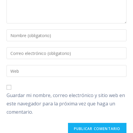
Introduce
tu
nombre
Introduce
o
tu
nombre
dirección
Introduce
de
de
la
usuario
correo
URL
para
electrónico
de
comentar
Guardar mi nombre, correo electrónico y sitio web en
para
tu
comentar
este navegador para la próxima vez que haga un
web
comentario.
(opcional)