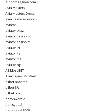
autoprogagnon.com
Avia Masters
Avia Masters Demo
aviamasters-casinos
aviator
aviator brazil
aviator casino DE
aviator casino fr
aviator IN
aviator ke
aviator mz
aviator ng
AZ Most BET
Azerbajany Mostbet
b1bet apostas
b1bet BR
b1bet brazil
babyswereld
bahisyasal
bahisyasal 8000