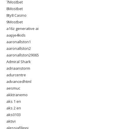
7Mostbet
8Mostbet
8ty8 Casino
9Mostbet
a16z generative ai
aapje4kids
aaronallston1
aaronallston2
aaronallston29065
Admiral Shark
adriaanstorm
adurcentre
advancedhtml
aesmuc
akktranemo
aks 1 en
aks 2 en
aks0103
aktivi
alessiafilippi