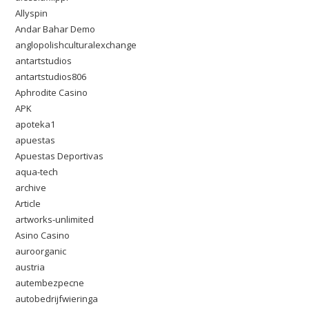
Allyspin
Andar Bahar Demo
anglopolishculturalexchange
antartstudios
antartstudios806
Aphrodite Casino
APK
apoteka1
apuestas
Apuestas Deportivas
aqua-tech
archive
Article
artworks-unlimited
Asino Casino
auroorganic
austria
autembezpecne
autobedrijfwieringa