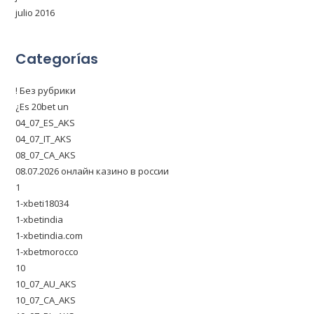
julio 2016
Categorías
! Без рубрики
¿Es 20bet un
04_07_ES_AKS
04_07_IT_AKS
08_07_CA_AKS
08.07.2026 онлайн казино в россии
1
1-xbeti18034
1-xbetindia
1-xbetindia.com
1-xbetmorocco
10
10_07_AU_AKS
10_07_CA_AKS