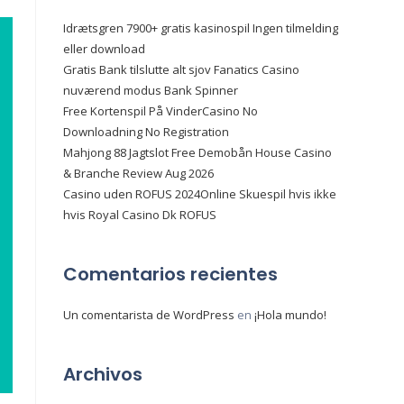
Idrætsgren 7900+ gratis kasinospil Ingen tilmelding
eller download
Gratis Bank tilslutte alt sjov Fanatics Casino
nuværend modus Bank Spinner
Free Kortenspil På VinderCasino No
Downloadning No Registration
Mahjong 88 Jagtslot Free Demobån House Casino
& Branche Review Aug 2026
Casino uden ROFUS 2024Online Skuespil hvis ikke
hvis Royal Casino Dk ROFUS
Comentarios recientes
Un comentarista de WordPress
en
¡Hola mundo!
Archivos