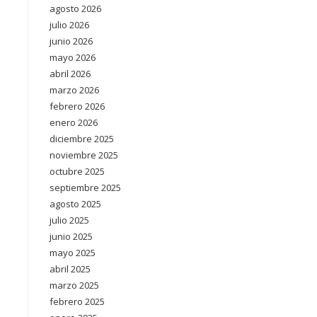
agosto 2026
julio 2026
junio 2026
mayo 2026
abril 2026
marzo 2026
febrero 2026
enero 2026
diciembre 2025
noviembre 2025
octubre 2025
septiembre 2025
agosto 2025
julio 2025
junio 2025
mayo 2025
abril 2025
marzo 2025
febrero 2025