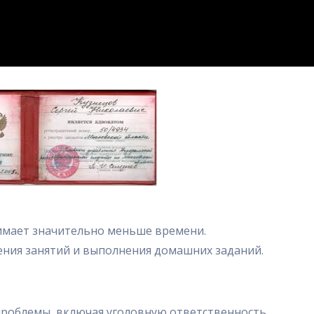
имает значительно меньше времени.
ения занятий и выполнения домашних заданий.
проблемы, включая уголовную ответственность.