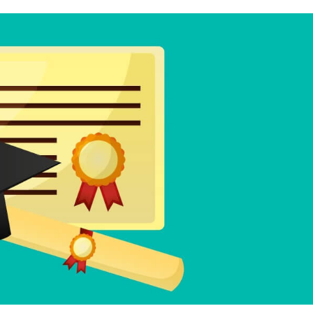
ntrada: