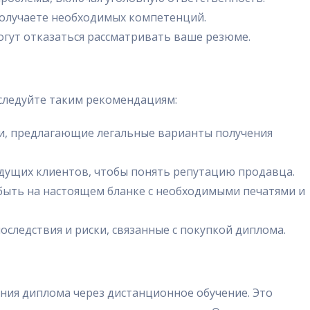
 получаете необходимых компетенций.
гут отказаться рассматривать ваше резюме.
 следуйте таким рекомендациям:
и, предлагающие легальные варианты получения
дущих клиентов, чтобы понять репутацию продавца.
быть на настоящем бланке с необходимыми печатями и
следствия и риски, связанные с покупкой диплома.
ния диплома через дистанционное обучение. Это