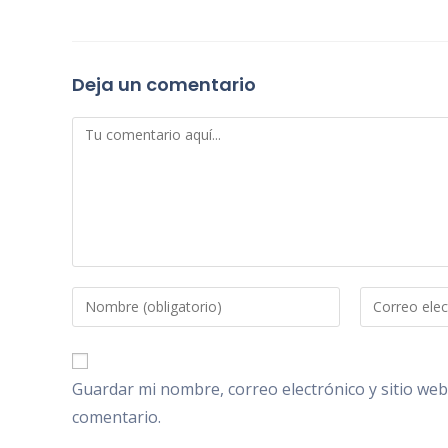
Deja un comentario
Comentario
Introduce
Introduce
tu
tu
nombre
dirección
o
de
Guardar mi nombre, correo electrónico y sitio we
nombre
correo
comentario.
de
electrónico