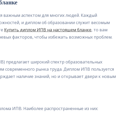
бланке
я важным аспектом для многих людей. Каждый
ожностей, и диплом об образовании служит весомым
те
Купить диплом ИПВ на настоящем бланке
, то вам
чевых факторов, чтобы избежать возможных проблем.
ПВ) предлагает широкий спектр образовательных
ям современного рынка труда. Диплом ИПВ пользуется
ерждает наличие знаний, но и открывает двери к новым
плома ИПВ. Наиболее распространенные из них: