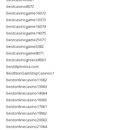
bestcasino8072
bestcasinogame10072
bestcasinogame13073
bestcasinogame16074
bestcasinogame19075
bestcasinogame25071
bestcasinogame5082
bestcasinogame8071
bestcasinogreece8061
bestdiplomsa.com
BestNonGamStopCasinos1
bestonlinecasino11062
bestonlinecasino13063
bestonlinecasino14064
bestonlinecasino16065
bestonlinecasino17061
bestonlinecasino19062
bestonlinecasino20063
bestonlinecasino21064