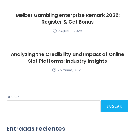
Melbet Gambling enterprise Remark 2026:
Register & Get Bonus
24 junio, 2026
Analyzing the Credibility and Impact of Online
Slot Platforms: Industry Insights
26 mayo, 2025
Buscar
BUSCAR
Entradas recientes