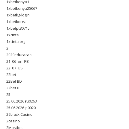
1xbetkenya1
1xbetkenya25067
1xbetkg-login
1xbetkorea
1xbetpt80715
1xcinta
1xcinta.org
2
2020educacao
21_06_en_PB
22_07_US
22bet
22Bet BD
22bet IT
25
25.06.2026 ru0263
25.06.2026-p0020
29black Casino
2casino
2Mostbet