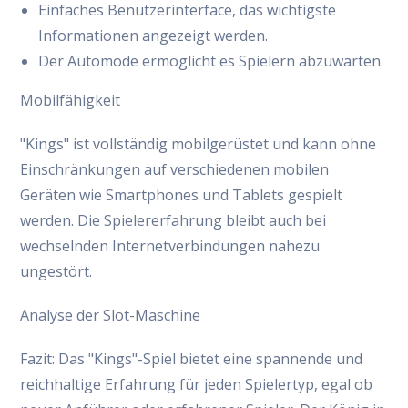
Einfaches Benutzerinterface, das wichtigste
Informationen angezeigt werden.
Der Automode ermöglicht es Spielern abzuwarten.
Mobilfähigkeit
"Kings" ist vollständig mobilgerüstet und kann ohne
Einschränkungen auf verschiedenen mobilen
Geräten wie Smartphones und Tablets gespielt
werden. Die Spielererfahrung bleibt auch bei
wechselnden Internetverbindungen nahezu
ungestört.
Analyse der Slot-Maschine
Fazit: Das "Kings"-Spiel bietet eine spannende und
reichhaltige Erfahrung für jeden Spielertyp, egal ob