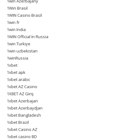
1win Azerbajany
1Win Brasil
1WIN Casino Brasil
1win fr
1win India
1WIN Official In Russia
1win Turkiye
1win uzbekistan
1winRussia
1xbet
1xbet apk
1xbet arabic
1xbet AZ Casino
1XBET AZ Giriş
1xbet Azerbajan
1xbet Azerbaydjan
1xbet Bangladesh
1xbet Brazil
1xbet Casino AZ
1xbet casino BD