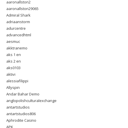
aaronallston2
aaronallston29065
Admiral Shark
adriaanstorm
adurcentre
advancedhtml
aesmuc
akktranemo
aks 1 en
aks 2 en
aks0103
aktivi
alessiafilippi
Allyspin
Andar Bahar Demo
anglopolishculturalexchange
antartstudios
antartstudios806
Aphrodite Casino
APK