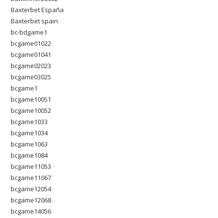
Baxterbet España
Baxterbet spain
bc-bdgame1
bcgame01022
bcgame01041
bcgame02023
bcgame03025
bcgame1
bcgame10051
bcgame10052
bcgame1033
bcgame1034
bcgame1063
bcgame1084
bcgame11053
bcgame11067
bcgame12054
bcgame12068
bcgame14056