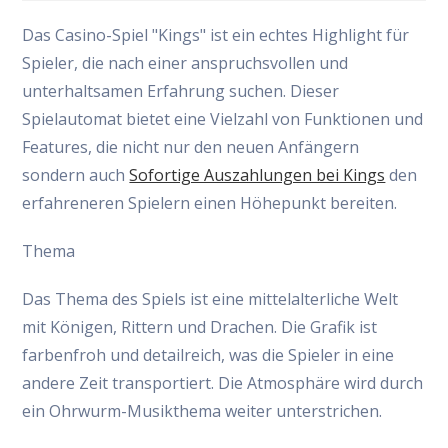
la
la
la
entrada:
entrada:
entrada:
Das Casino-Spiel "Kings" ist ein echtes Highlight für
Spieler, die nach einer anspruchsvollen und
unterhaltsamen Erfahrung suchen. Dieser
Spielautomat bietet eine Vielzahl von Funktionen und
Features, die nicht nur den neuen Anfängern
sondern auch
Sofortige Auszahlungen bei Kings
den
erfahreneren Spielern einen Höhepunkt bereiten.
Thema
Das Thema des Spiels ist eine mittelalterliche Welt
mit Königen, Rittern und Drachen. Die Grafik ist
farbenfroh und detailreich, was die Spieler in eine
andere Zeit transportiert. Die Atmosphäre wird durch
ein Ohrwurm-Musikthema weiter unterstrichen.