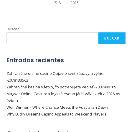
8 julio, 2025
Buscar
BUSCAR
Entradas recientes
Zahraničné online casino Objavte svet zábavy a výhier
-2078133562
Zahraničné kasína Všetko, čo potrebujete vedieť -2087480109
Magyar Online Casino: a legszélesebb játékválaszték a 2026-os
évben
Wolf Winner – Where Chance Meets the Australian Dawn
Why Lucky Dreams Casino Appeals to Weekend Players