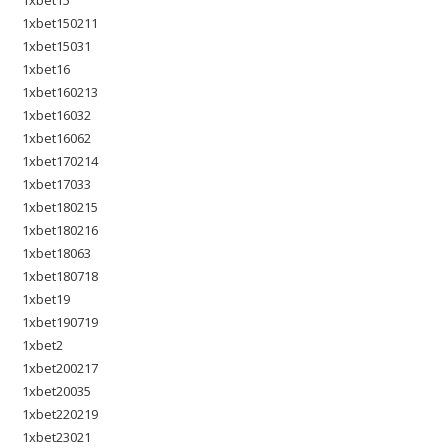
1xbet150211
1xbet15031
1xbet16
1xbet160213
1xbet16032
1xbet16062
1xbet170214
1xbet17033
1xbet180215
1xbet180216
1xbet18063
1xbet180718
1xbet19
1xbet190719
1xbet2
1xbet200217
1xbet20035
1xbet220219
1xbet23021