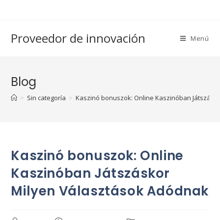
Saltar
al
contenido
Proveedor de innovación
Menú
Blog
>
Sin categoría
>
Kaszinó bonuszok: Online Kaszinóban Játszásk
Kaszinó bonuszok: Online
Kaszinóban Játszáskor
Milyen Választások Adódnak