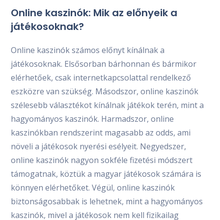
Online kaszinók: Mik az előnyeik a
játékosoknak?
Online kaszinók számos előnyt kínálnak a
játékosoknak. Elsősorban bárhonnan és bármikor
elérhetőek, csak internetkapcsolattal rendelkező
eszközre van szükség. Másodszor, online kaszinók
szélesebb választékot kínálnak játékok terén, mint a
hagyományos kaszinók. Harmadszor, online
kaszinókban rendszerint magasabb az odds, ami
növeli a játékosok nyerési esélyeit. Negyedszer,
online kaszinók nagyon sokféle fizetési módszert
támogatnak, köztük a magyar játékosok számára is
könnyen elérhetőket. Végül, online kaszinók
biztonságosabbak is lehetnek, mint a hagyományos
kaszinók, mivel a játékosok nem kell fizikailag