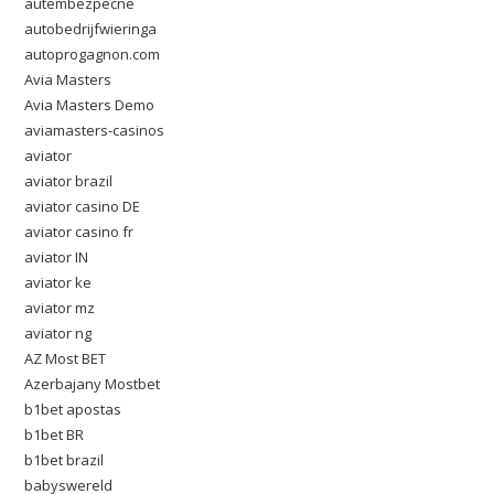
autembezpecne
autobedrijfwieringa
autoprogagnon.com
Avia Masters
Avia Masters Demo
aviamasters-casinos
aviator
aviator brazil
aviator casino DE
aviator casino fr
aviator IN
aviator ke
aviator mz
aviator ng
AZ Most BET
Azerbajany Mostbet
b1bet apostas
b1bet BR
b1bet brazil
babyswereld