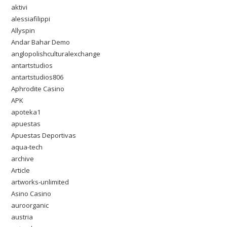
aktivi
alessiafilippi
Allyspin
Andar Bahar Demo
anglopolishculturalexchange
antartstudios
antartstudios806
Aphrodite Casino
APK
apoteka1
apuestas
Apuestas Deportivas
aqua-tech
archive
Article
artworks-unlimited
Asino Casino
auroorganic
austria