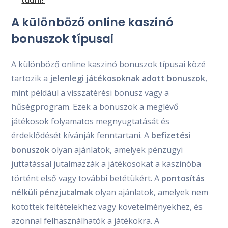
A különböző online kaszinó
bonuszok típusai
A különböző online kaszinó bonuszok típusai közé
tartozik a
jelenlegi játékosoknak adott bonuszok
,
mint például a visszatérési bonusz vagy a
hűségprogram. Ezek a bonuszok a meglévő
játékosok folyamatos megnyugtatását és
érdeklődését kívánják fenntartani. A
befizetési
bonuszok
olyan ajánlatok, amelyek pénzügyi
juttatással jutalmazzák a játékosokat a kaszinóba
történt első vagy további betétükért. A
pontosítás
nélküli pénzjutalmak
olyan ajánlatok, amelyek nem
kötöttek feltételekhez vagy követelményekhez, és
azonnal felhasználhatók a játékokra. A