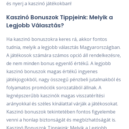
és nyerj a kaszinó játékokban!
Kaszinó Bonuszok Tippjeink: Melyik a
Legjobb Választás?
Ha kaszinó bonuszokra keres rá, akkor fontos
tudnia, melyik a legjobb választás Magyarországban.
A játékosok számára számos opció áll rendelkezésre,
de nem minden bonus egyenlő értékű. A legjobb
kaszinó bonuszok magas értékű ingyenes
játékjogokból, nagy összegű pénzbeli jutalmakból és
folyamatos promóciók sorozatából állnak. A
legnépszerűbb kaszinók magas visszatérítési
arányokkal és széles kínálattal várják a játékosokat.
Kaszinó bonuszok tekintetében fontos figyelembe
venni a honlap biztonságát és megbízhatóságát is.
Kaszinó Bonuszok Tippjeink: Melyik a Legjobb