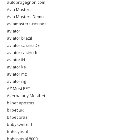
autoprogagnon.com
Avia Masters
Avia Masters Demo
aviamasters-casinos
aviator
aviator brazil
aviator casino DE
aviator casino fr
aviator IN
aviator ke
aviator mz
aviator ng
AZ Most BET
Azerbajany Mostbet
b1bet apostas
b1bet BR
b1bet brazil
babyswereld
bahisyasal
bahisyasal 8000