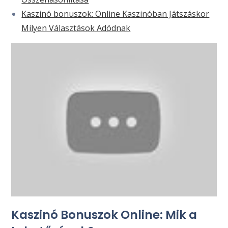
Kaszinó bonuszok: Online Kaszinóban Játszáskor
Milyen Választások Adódnak
Kaszinó Bonuszok Online: Mik a