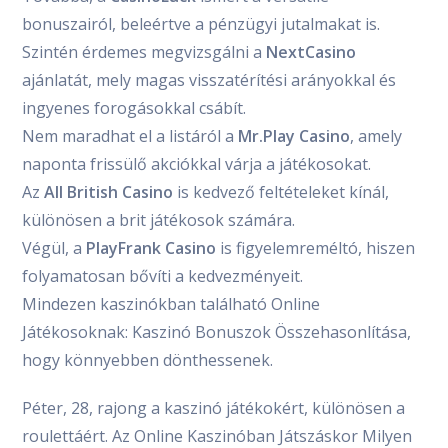
bonuszairól, beleértve a pénzügyi jutalmakat is.
Szintén érdemes megvizsgálni a
NextCasino
ajánlatát, mely magas visszatérítési arányokkal és
ingyenes forogásokkal csábít.
Nem maradhat el a listáról a
Mr.Play Casino
, amely
naponta frissülő akciókkal várja a játékosokat.
Az
All British Casino
is kedvező feltételeket kínál,
különösen a brit játékosok számára.
Végül, a
PlayFrank Casino
is figyelemreméltó, hiszen
folyamatosan bővíti a kedvezményeit.
Mindezen kaszinókban található Online
Játékosoknak: Kaszinó Bonuszok Összehasonlítása,
hogy könnyebben dönthessenek.
Péter, 28, rajong a kaszinó játékokért, különösen a
roulettáért. Az Online Kaszinóban Játszáskor Milyen