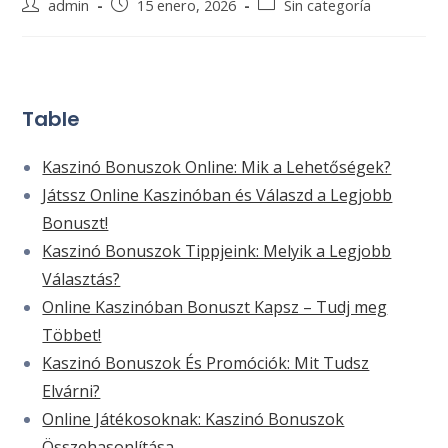
Autor
Publicación
Categoría
admin
15 enero, 2026
Sin categoría
de
de
de
la
la
la
entrada:
entrada:
entrada:
Table
Kaszinó Bonuszok Online: Mik a Lehetőségek?
Játssz Online Kaszinóban és Válaszd a Legjobb
Bonuszt!
Kaszinó Bonuszok Tippjeink: Melyik a Legjobb
Választás?
Online Kaszinóban Bonuszt Kapsz – Tudj meg
Többet!
Kaszinó Bonuszok És Promóciók: Mit Tudsz
Elvárni?
Online Játékosoknak: Kaszinó Bonuszok
Összehasonlítása