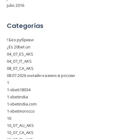
julio 2016
Categorías
! Без рубрики
¿Es 20bet un
04_07_ES_AKS
04_07_IT_AKS
08_07_CA_AKS
08.07.2026 онлайн казино в россии
1
1-xbeti18034
1-xbetindia
1-xbetindia.com
1-xbetmorocco
10
10_07_AU_AKS
10_07_CA_AKS