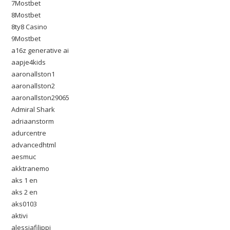
7Mostbet
8Mostbet
8ty8 Casino
9Mostbet
a16z generative ai
aapje4kids
aaronallston1
aaronallston2
aaronallston29065
Admiral Shark
adriaanstorm
adurcentre
advancedhtml
aesmuc
akktranemo
aks 1 en
aks 2 en
aks0103
aktivi
alessiafilippi