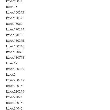
1xbet15031
1xbet16
1xbet160213
1xbet16032
1xbet16062
1xbet170214
1xbet17033
1xbet180215
1xbet180216
1xbet18063
1xbet180718
1xbet19
1xbet190719
1xbet2
1xbet200217
1xbet20035
1xbet220219
1xbet23021
1xbet24036
1xbet24046