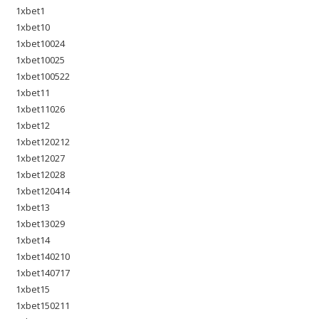
1xbet1
1xbet10
1xbet10024
1xbet10025
1xbet100522
1xbet11
1xbet11026
1xbet12
1xbet120212
1xbet12027
1xbet12028
1xbet120414
1xbet13
1xbet13029
1xbet14
1xbet140210
1xbet140717
1xbet15
1xbet150211