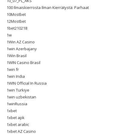
10_07_PL_AKS
100 Ilmaiskierrosta Ilman Kierrätystä: Parhaat
10Mostbet
12Mostbet
1bet210218
1w
1Win AZ Casino
1win Azerbajany
1Win Brasil
1WIN Casino Brasil
1win fr
1win India
1WIN Official In Russia
1win Turkiye
1win uzbekistan
1winRussia
1xbet
1xbet apk
1xbet arabic
1xbet AZ Casino