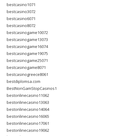
bestcasino1071
bestcasino3072
bestcasino6071
bestcasino8072
bestcasinogame10072
bestcasinogame13073
bestcasinogame16074
bestcasinogame19075
bestcasinogame25071
bestcasinogame8071
bestcasinogreece8061
bestdiplomsa.com
BestNonGamStopCasinos1
bestonlinecasino11062
bestonlinecasino13063
bestonlinecasino14064
bestonlinecasino16065
bestonlinecasino17061
bestonlinecasino19062