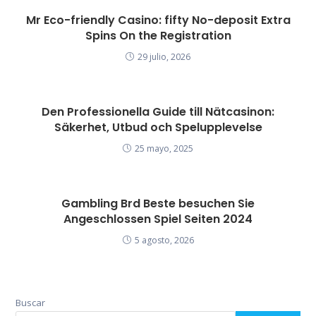
Mr Eco-friendly Casino: fifty No-deposit Extra
Spins On the Registration
29 julio, 2026
Den Professionella Guide till Nätcasinon:
Säkerhet, Utbud och Spelupplevelse
25 mayo, 2025
Gambling Brd Beste besuchen Sie
Angeschlossen Spiel Seiten 2024
5 agosto, 2026
Buscar