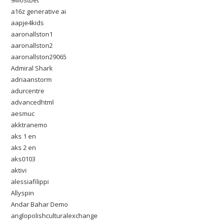
9Mostbet
a16z generative ai
aapje4kids
aaronallston1
aaronallston2
aaronallston29065
Admiral Shark
adriaanstorm
adurcentre
advancedhtml
aesmuc
akktranemo
aks 1 en
aks 2 en
aks0103
aktivi
alessiafilippi
Allyspin
Andar Bahar Demo
anglopolishculturalexchange