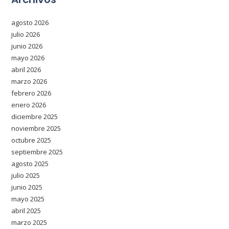
agosto 2026
julio 2026
junio 2026
mayo 2026
abril 2026
marzo 2026
febrero 2026
enero 2026
diciembre 2025
noviembre 2025
octubre 2025
septiembre 2025
agosto 2025
julio 2025
junio 2025
mayo 2025
abril 2025
marzo 2025