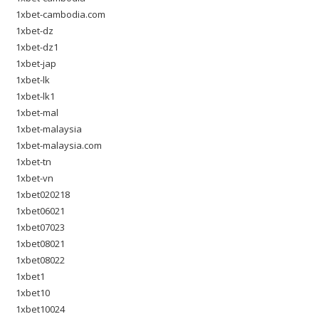
1xbet-cambodia.com
1xbet-dz
1xbet-dz1
1xbet-jap
1xbet-lk
1xbet-lk1
1xbet-mal
1xbet-malaysia
1xbet-malaysia.com
1xbet-tn
1xbet-vn
1xbet020218
1xbet06021
1xbet07023
1xbet08021
1xbet08022
1xbet1
1xbet10
1xbet10024