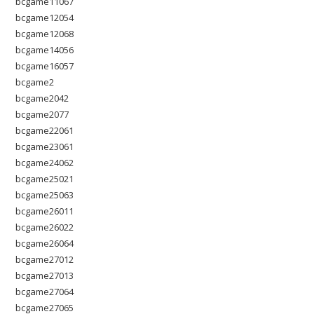
bcgame11067
bcgame12054
bcgame12068
bcgame14056
bcgame16057
bcgame2
bcgame2042
bcgame2077
bcgame22061
bcgame23061
bcgame24062
bcgame25021
bcgame25063
bcgame26011
bcgame26022
bcgame26064
bcgame27012
bcgame27013
bcgame27064
bcgame27065