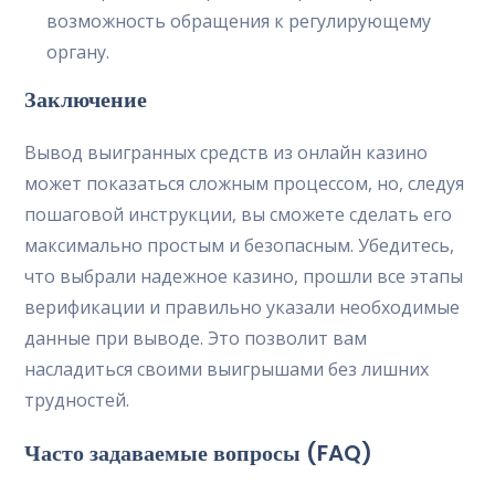
возможность обращения к регулирующему
органу.
Заключение
Вывод выигранных средств из онлайн казино
может показаться сложным процессом, но, следуя
пошаговой инструкции, вы сможете сделать его
максимально простым и безопасным. Убедитесь,
что выбрали надежное казино, прошли все этапы
верификации и правильно указали необходимые
данные при выводе. Это позволит вам
насладиться своими выигрышами без лишних
трудностей.
Часто задаваемые вопросы (FAQ)