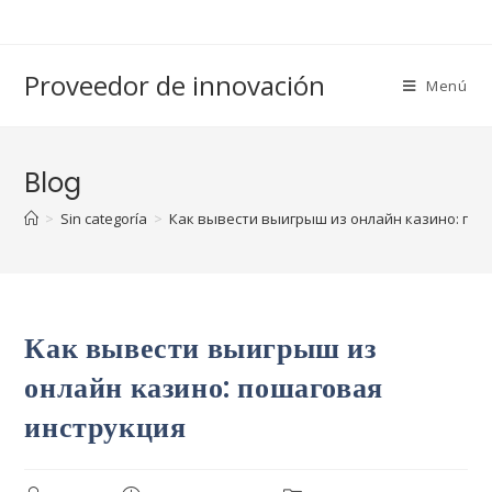
Saltar
al
contenido
Proveedor de innovación
Menú
Blog
>
Sin categoría
>
Как вывести выигрыш из онлайн казино: пош
Как вывести выигрыш из
онлайн казино: пошаговая
инструкция