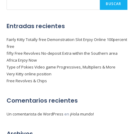
BUSCAR
Entradas recientes
Fairly Kitty Totally free Demonstration Slot Enjoy Online 100percent
free
fifty Free Revolves No-deposit Extra within the Southern area
Africa Enjoy Now
Type of Pokies Video game Progressives, Multipliers & More
Very Kitty online position
Free Revolves & Chips
Comentarios recientes
Un comentarista de WordPress
en
¡Hola mundo!
Archivos