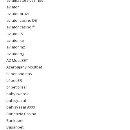
aviamasters-casinos
aviator
aviator brazil
aviator casino DE
aviator casino fr
aviator IN
aviator ke
aviator mz
aviator ng
AZ Most BET
Azerbajany Mostbet
b1bet apostas
b1bet BR
b1bet brazil
babyswereld
bahisyasal
bahisyasal 8000
Bananzia Casino
Bankobet
Basaribet