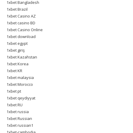
1xbet Bangladesh
1xbet Brazil
1xbet Casino AZ
1xbet casino BD
1xbet Casino Online
1xbet download
1xbet egypt
1xbet giriş
1xbet Kazahstan
1xbet Korea
1xbet KR
1xbet malaysia
1xbet Morocco
1xbet pt
1xbet qeydiyyat
1xbet RU
1xbet russia
1xbet Russian
1xbet russian1
1xbet-cambodia