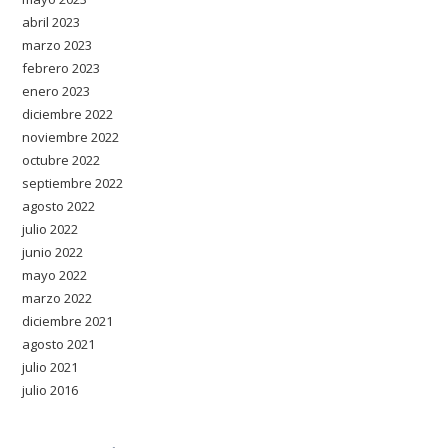
abril 2023
marzo 2023
febrero 2023
enero 2023
diciembre 2022
noviembre 2022
octubre 2022
septiembre 2022
agosto 2022
julio 2022
junio 2022
mayo 2022
marzo 2022
diciembre 2021
agosto 2021
julio 2021
julio 2016