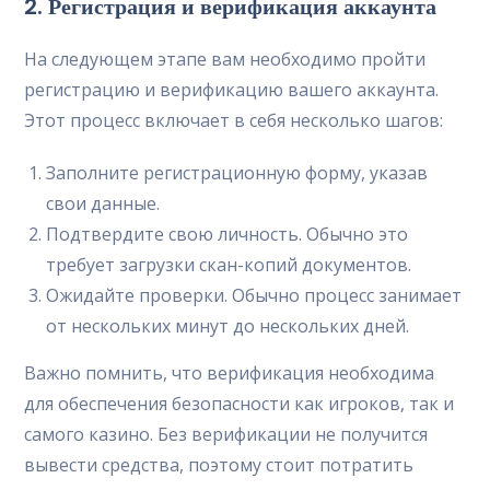
2. Регистрация и верификация аккаунта
На следующем этапе вам необходимо пройти
регистрацию и верификацию вашего аккаунта.
Этот процесс включает в себя несколько шагов:
Заполните регистрационную форму, указав
свои данные.
Подтвердите свою личность. Обычно это
требует загрузки скан-копий документов.
Ожидайте проверки. Обычно процесс занимает
от нескольких минут до нескольких дней.
Важно помнить, что верификация необходима
для обеспечения безопасности как игроков, так и
самого казино. Без верификации не получится
вывести средства, поэтому стоит потратить