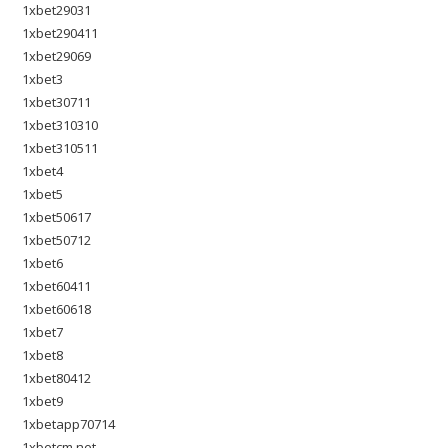
1xbet29031
1xbet290411
1xbet29069
1xbet3
1xbet30711
1xbet310310
1xbet310511
1xbet4
1xbet5
1xbet50617
1xbet50712
1xbet6
1xbet60411
1xbet60618
1xbet7
1xbet8
1xbet80412
1xbet9
1xbetapp70714
1xbetcm.net