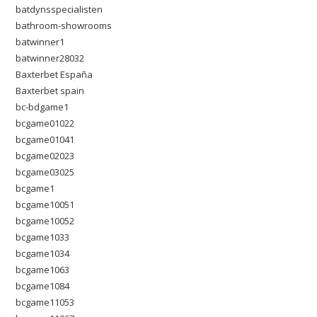
batdynsspecialisten
bathroom-showrooms
batwinner1
batwinner28032
Baxterbet España
Baxterbet spain
bc-bdgame1
bcgame01022
bcgame01041
bcgame02023
bcgame03025
bcgame1
bcgame10051
bcgame10052
bcgame1033
bcgame1034
bcgame1063
bcgame1084
bcgame11053