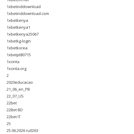
1xbetinddownload
1xbetinddownload.com
1xbetkenya
1xbetkenya1
1xbetkenya25067
1xbetkg-login
1xbetkorea
1xbetpt80715
1xcinta
1xcinta.org
2
2020educacao
21_06_en_PB
22_07_US
22bet
22Bet BD
22bet IT
25
25.06.2026 ru0263