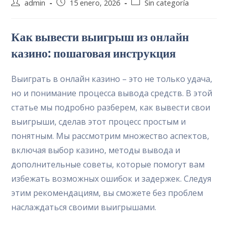
Autor
Publicación
Categoría
admin
15 enero, 2026
Sin categoría
de
de
de
la
la
la
Как вывести выигрыш из онлайн
entrada:
entrada:
entrada:
казино: пошаговая инструкция
Выиграть в онлайн казино – это не только удача,
но и понимание процесса вывода средств. В этой
статье мы подробно разберем, как вывести свои
выигрыши, сделав этот процесс простым и
понятным. Мы рассмотрим множество аспектов,
включая выбор казино, методы вывода и
дополнительные советы, которые помогут вам
избежать возможных ошибок и задержек. Следуя
этим рекомендациям, вы сможете без проблем
наслаждаться своими выигрышами.