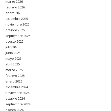
marzo 2026
febrero 2026
enero 2026
diciembre 2025
noviembre 2025
octubre 2025
septiembre 2025
agosto 2025
julio 2025
junio 2025
mayo 2025
abril 2025
marzo 2025
febrero 2025
enero 2025
diciembre 2024
noviembre 2024
octubre 2024
septiembre 2024
agosto 2024