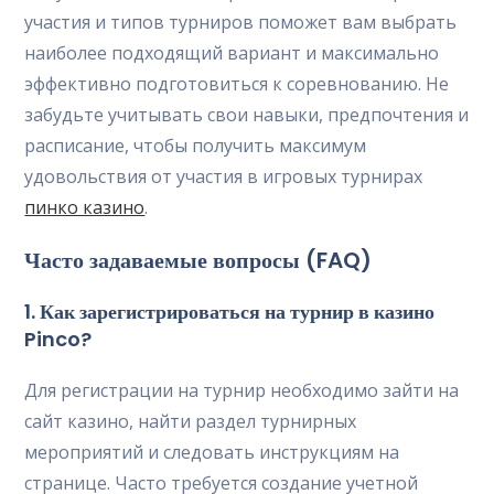
участия и типов турниров поможет вам выбрать
наиболее подходящий вариант и максимально
эффективно подготовиться к соревнованию. Не
забудьте учитывать свои навыки, предпочтения и
расписание, чтобы получить максимум
удовольствия от участия в игровых турнирах
пинко казино
.
Часто задаваемые вопросы (FAQ)
1. Как зарегистрироваться на турнир в казино
Pinco?
Для регистрации на турнир необходимо зайти на
сайт казино, найти раздел турнирных
мероприятий и следовать инструкциям на
странице. Часто требуется создание учетной