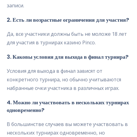
записи.
2. Есть ли возрастные ограничения для участия?
Да, все участники должны быть не моложе 18 лет
для участия в турнирах казино Pinco.
3. Каковы условия для выхода в финал турнира?
Условия для выхода в финал зависят от
конкретного турнира, но обычно учитываются
набранные очки участника в различных играх.
4. Можно ли участвовать в нескольких турнирах
одновременно?
В большинстве случаев вы можете участвовать в
нескольких турнирах одновременно, но