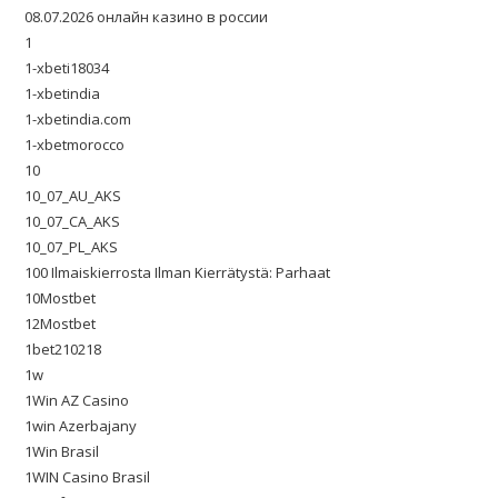
08.07.2026 онлайн казино в россии
1
1-xbeti18034
1-xbetindia
1-xbetindia.com
1-xbetmorocco
10
10_07_AU_AKS
10_07_CA_AKS
10_07_PL_AKS
100 Ilmaiskierrosta Ilman Kierrätystä: Parhaat
10Mostbet
12Mostbet
1bet210218
1w
1Win AZ Casino
1win Azerbajany
1Win Brasil
1WIN Casino Brasil