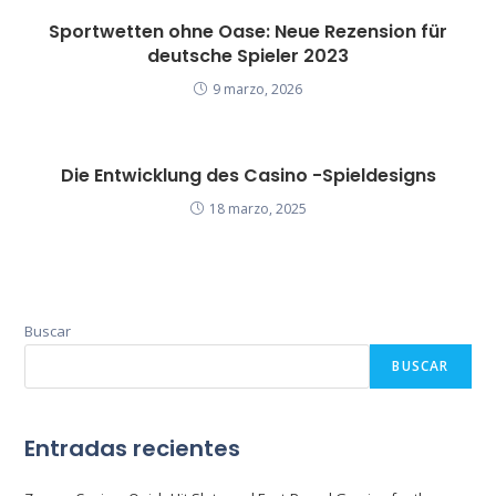
Sportwetten ohne Oase: Neue Rezension für
deutsche Spieler 2023
9 marzo, 2026
Die Entwicklung des Casino -Spieldesigns
18 marzo, 2025
Buscar
BUSCAR
Entradas recientes