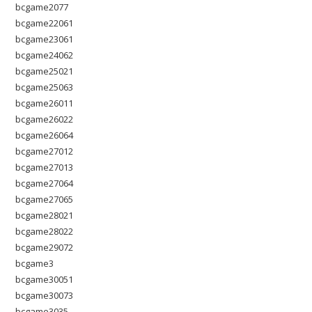
bcgame2077
bcgame22061
bcgame23061
bcgame24062
bcgame25021
bcgame25063
bcgame26011
bcgame26022
bcgame26064
bcgame27012
bcgame27013
bcgame27064
bcgame27065
bcgame28021
bcgame28022
bcgame29072
bcgame3
bcgame30051
bcgame30073
bcgame3035