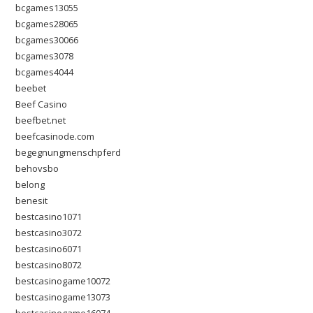
bcgames13055
bcgames28065
bcgames30066
bcgames3078
bcgames4044
beebet
Beef Casino
beefbet.net
beefcasinode.com
begegnungmenschpferd
behovsbo
belong
benesit
bestcasino1071
bestcasino3072
bestcasino6071
bestcasino8072
bestcasinogame10072
bestcasinogame13073