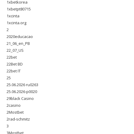
1xbetkorea
1xbetpt80715
1xcinta
1xcinta.org
2
2020educacao
21_06_en_PB
22_07_US
22bet
22Bet BD
22bet IT
25
25.06.2026 ru0263
25.06.2026-p0020
29black Casino
2casino
2Mostbet
2rad-schmitz
3
3Mostbet