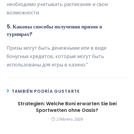
необходимо учитывать расписание и свои
возможности.
5. Каковы способы получения призов в
турнирах?
Призы могут быть денежными или в виде
бонусных кредитов, которые могут быть
использованы для игры в казино.”
TAMBIÉN PODRÍA GUSTARTE
Strategien: Welche Boni erwarten Sie bei
Sportwetten ohne Oasis?
2 febrero, 2026