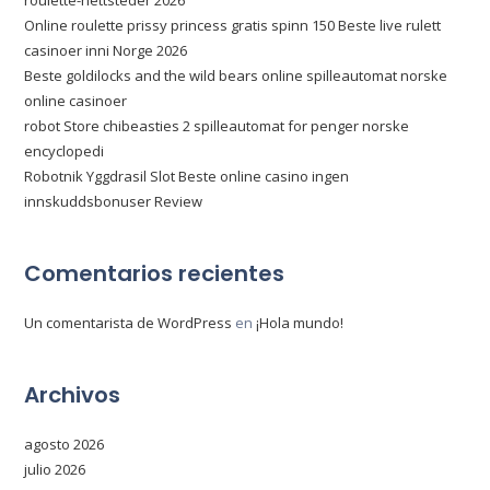
roulette-nettsteder 2026
Online roulette prissy princess gratis spinn 150 Beste live rulett
casinoer inni Norge 2026
Beste goldilocks and the wild bears online spilleautomat norske
online casinoer
robot Store chibeasties 2 spilleautomat for penger norske
encyclopedi
Robotnik Yggdrasil Slot Beste online casino ingen
innskuddsbonuser Review
Comentarios recientes
Un comentarista de WordPress
en
¡Hola mundo!
Archivos
agosto 2026
julio 2026