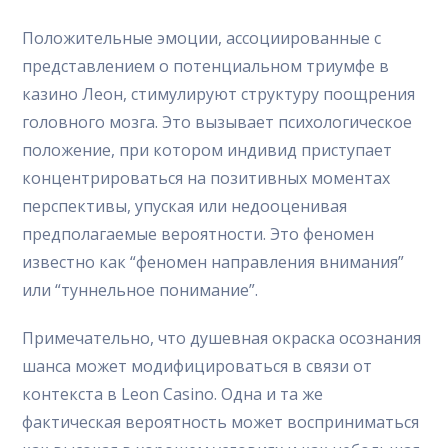
Положительные эмоции, ассоциированные с
представлением о потенциальном триумфе в
казино Леон, стимулируют структуру поощрения
головного мозга. Это вызывает психологическое
положение, при котором индивид приступает
концентрироваться на позитивных моментах
перспективы, упуская или недооценивая
предполагаемые вероятности. Это феномен
известно как “феномен направления внимания”
или “туннельное понимание”.
Примечательно, что душевная окраска осознания
шанса может модифицироваться в связи от
контекста в Leon Casino. Одна и та же
фактическая вероятность может восприниматься