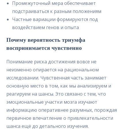
Промежуточный мера обеспечивает
подстраиваться к разным положениям
Частные вариации формируются под
воздействием генов и опыта
Почему вероятность триумфа
воспринимается чувственно
Понимание риска достижения вовсе не
неизменно опирается на рациональном
исследовании. Чувственная часть занимает
основную место в том, как мы анализируем и
реагируем на шансы. Это связано с тем, что
эмоциональные участки мозга изучают
информацию оперативнее разумных, порождая
первичное впечатление о привлекательности
шанса ещё до детального изучения.