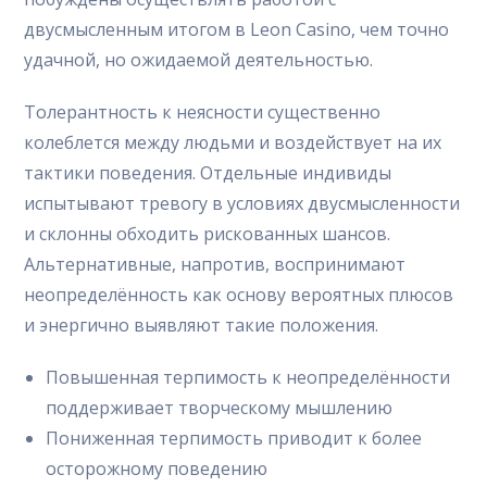
двусмысленным итогом в Leon Casino, чем точно
удачной, но ожидаемой деятельностью.
Толерантность к неясности существенно
колеблется между людьми и воздействует на их
тактики поведения. Отдельные индивиды
испытывают тревогу в условиях двусмысленности
и склонны обходить рискованных шансов.
Альтернативные, напротив, воспринимают
неопределённость как основу вероятных плюсов
и энергично выявляют такие положения.
Повышенная терпимость к неопределённости
поддерживает творческому мышлению
Пониженная терпимость приводит к более
осторожному поведению