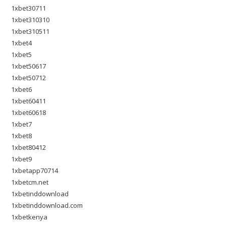
1xbet30711
1xbet310310
1xbet310511
1xbet4
1xbet5
1xbet50617
1xbet50712
1xbet6
1xbet60411
1xbet60618
1xbet7
1xbet8
1xbet80412
1xbet9
1xbetapp70714
1xbetcm.net
1xbetinddownload
1xbetinddownload.com
1xbetkenya