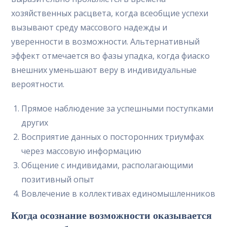
хозяйственных расцвета, когда всеобщие успехи
вызывают среду массового надежды и
уверенности в возможности. Альтернативный
эффект отмечается во фазы упадка, когда фиаско
внешних уменьшают веру в индивидуальные
вероятности.
Прямое наблюдение за успешными поступками
других
Восприятие данных о посторонних триумфах
через массовую информацию
Общение с индивидами, располагающими
позитивный опыт
Вовлечение в коллективах единомышленников
Когда осознание возможности оказывается