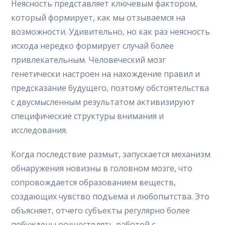
Неясность представляет ключевым фактором,
который формирует, как мы отзываемся на
возможности. Удивительно, но как раз неясность
исхода нередко формирует случай более
привлекательным. Человеческий мозг
генетически настроен на нахождение правил и
предсказание будущего, поэтому обстоятельства
с двусмысленным результатом активизируют
специфические структуры внимания и
исследования.
Когда последствие размыт, запускается механизм
обнаружения новизны в головном мозге, что
сопровождается образованием веществ,
создающих чувство подъема и любопытства. Это
объясняет, отчего субъекты регулярно более
побуждены осуществлять работой с