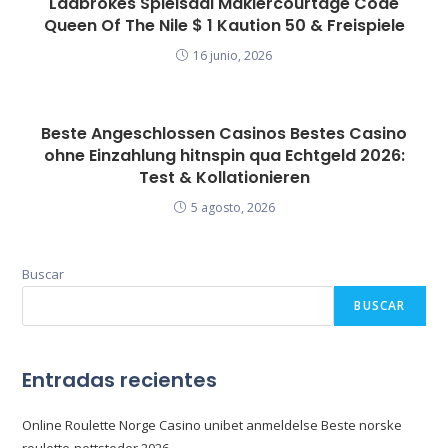
Ladbrokes Spielsaal Maklercourtage Code
Queen Of The Nile $ 1 Kaution 50 & Freispiele
16 junio, 2026
Beste Angeschlossen Casinos Bestes Casino
ohne Einzahlung hitnspin qua Echtgeld 2026:
Test & Kollationieren
5 agosto, 2026
Buscar
BUSCAR
Entradas recientes
Online Roulette Norge Casino unibet anmeldelse Beste norske