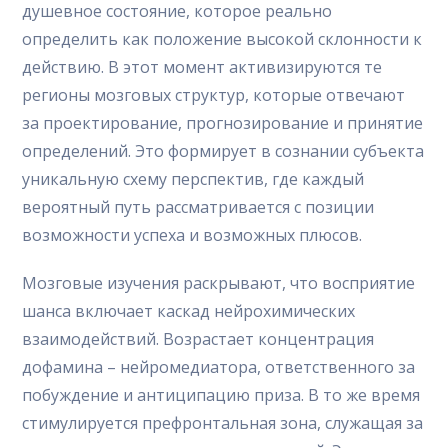
душевное состояние, которое реально
определить как положение высокой склонности к
действию. В этот момент активизируются те
регионы мозговых структур, которые отвечают
за проектирование, прогнозирование и принятие
определений. Это формирует в сознании субъекта
уникальную схему перспектив, где каждый
вероятный путь рассматривается с позиции
возможности успеха и возможных плюсов.
Мозговые изучения раскрывают, что восприятие
шанса включает каскад нейрохимических
взаимодействий. Возрастает концентрация
дофамина – нейромедиатора, ответственного за
побуждение и антиципацию приза. В то же время
стимулируется префронтальная зона, служащая за