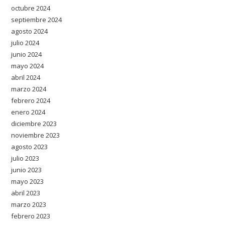
octubre 2024
septiembre 2024
agosto 2024
julio 2024
junio 2024
mayo 2024
abril 2024
marzo 2024
febrero 2024
enero 2024
diciembre 2023
noviembre 2023
agosto 2023
julio 2023
junio 2023
mayo 2023
abril 2023
marzo 2023
febrero 2023