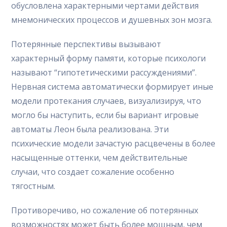
обусловлена характерными чертами действия
мнемонических процессов и душевных зон мозга.
Потерянные перспективы вызывают
характерный форму памяти, которые психологи
называют “гипотетическими рассуждениями”.
Нервная система автоматически формирует иные
модели протекания случаев, визуализируя, что
могло бы наступить, если бы вариант игровые
автоматы Леон была реализована. Эти
психические модели зачастую расцвечены в более
насыщенные оттенки, чем действительные
случаи, что создает сожаление особенно
тягостным.
Противоречиво, но сожаление об потерянных
возможностях может быть более мощным, чем