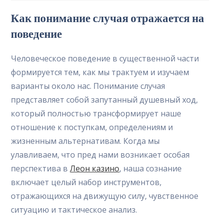
la
la
la
Как понимание случая отражается на
entrada:
entrada:
entrada:
поведение
Человеческое поведение в существенной части
формируется тем, как мы трактуем и изучаем
варианты около нас. Понимание случая
представляет собой запутанный душевный ход,
который полностью трансформирует наше
отношение к поступкам, определениям и
жизненным альтернативам. Когда мы
улавливаем, что пред нами возникает особая
перспектива в
Леон казино
, наша сознание
включает целый набор инструментов,
отражающихся на движущую силу, чувственное
ситуацию и тактическое анализ.