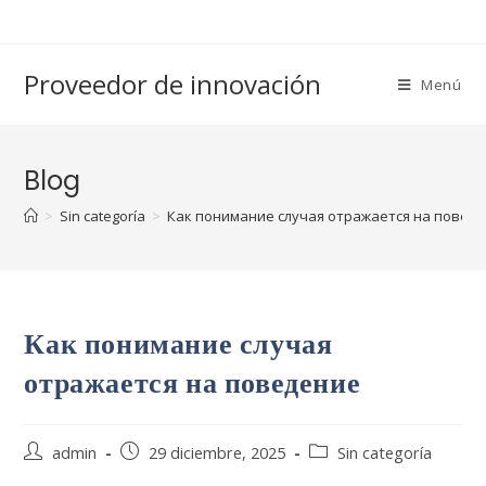
Saltar
al
contenido
Proveedor de innovación
Menú
Blog
>
Sin categoría
>
Как понимание случая отражается на повед
Как понимание случая
отражается на поведение
Autor
Publicación
Categoría
admin
29 diciembre, 2025
Sin categoría
de
de
de