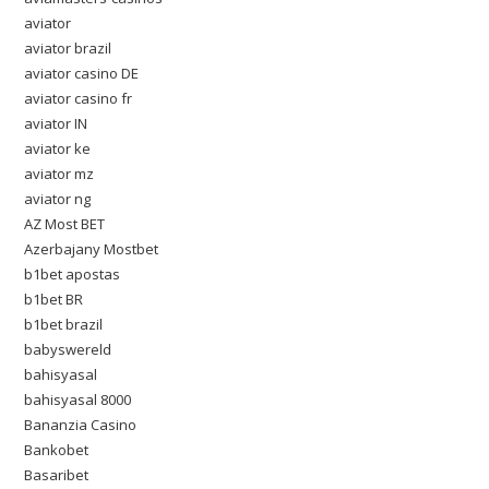
aviator
aviator brazil
aviator casino DE
aviator casino fr
aviator IN
aviator ke
aviator mz
aviator ng
AZ Most BET
Azerbajany Mostbet
b1bet apostas
b1bet BR
b1bet brazil
babyswereld
bahisyasal
bahisyasal 8000
Bananzia Casino
Bankobet
Basaribet