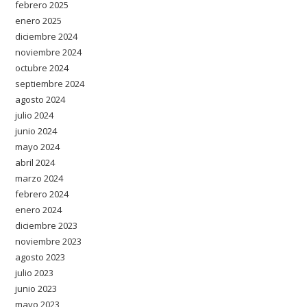
febrero 2025
enero 2025
diciembre 2024
noviembre 2024
octubre 2024
septiembre 2024
agosto 2024
julio 2024
junio 2024
mayo 2024
abril 2024
marzo 2024
febrero 2024
enero 2024
diciembre 2023
noviembre 2023
agosto 2023
julio 2023
junio 2023
mayo 2023