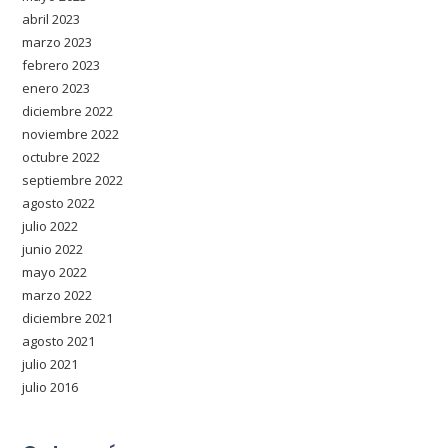
abril 2023
marzo 2023
febrero 2023
enero 2023
diciembre 2022
noviembre 2022
octubre 2022
septiembre 2022
agosto 2022
julio 2022
junio 2022
mayo 2022
marzo 2022
diciembre 2021
agosto 2021
julio 2021
julio 2016