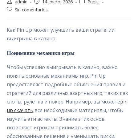
Autor
Publicación
Categoría
admin
14 enero, 2026
Public
de
de
de
Comentarios
Sin comentarios
la
la
la
de
entrada:
entrada:
entrada:
la
entrada:
Как Pin Up может улучшить ваши стратегии
выигрыша в казино
Понимание механики игры
Чтобы успешно выигрывать в казино, важно
понять основные механизмы игр. Pin Up
предоставляет подробные объяснения правил и
стратегий для различных азартных игр, таких как
слоты, рулетка и покер. Например, вы можете
pin
up скачать
все необходимые материалы, чтобы
изучить эти аспекты. Знание этих основ
позволяет игрокам принимать более
обоснованные решения и уменьшать риски.