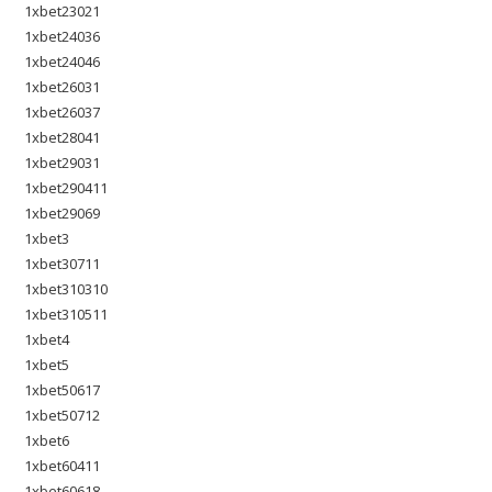
1xbet23021
1xbet24036
1xbet24046
1xbet26031
1xbet26037
1xbet28041
1xbet29031
1xbet290411
1xbet29069
1xbet3
1xbet30711
1xbet310310
1xbet310511
1xbet4
1xbet5
1xbet50617
1xbet50712
1xbet6
1xbet60411
1xbet60618