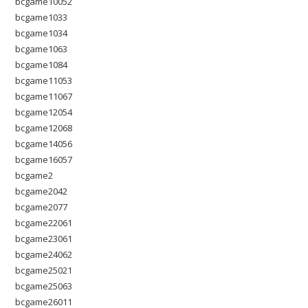
bcgame10052
bcgame1033
bcgame1034
bcgame1063
bcgame1084
bcgame11053
bcgame11067
bcgame12054
bcgame12068
bcgame14056
bcgame16057
bcgame2
bcgame2042
bcgame2077
bcgame22061
bcgame23061
bcgame24062
bcgame25021
bcgame25063
bcgame26011