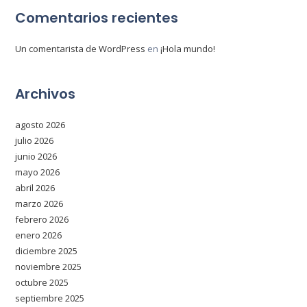
Comentarios recientes
Un comentarista de WordPress
en
¡Hola mundo!
Archivos
agosto 2026
julio 2026
junio 2026
mayo 2026
abril 2026
marzo 2026
febrero 2026
enero 2026
diciembre 2025
noviembre 2025
octubre 2025
septiembre 2025