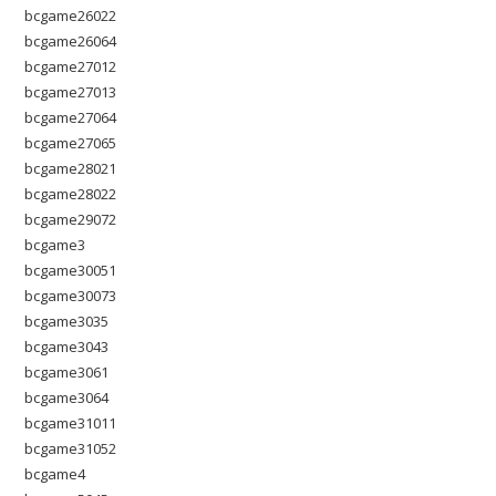
bcgame26022
bcgame26064
bcgame27012
bcgame27013
bcgame27064
bcgame27065
bcgame28021
bcgame28022
bcgame29072
bcgame3
bcgame30051
bcgame30073
bcgame3035
bcgame3043
bcgame3061
bcgame3064
bcgame31011
bcgame31052
bcgame4