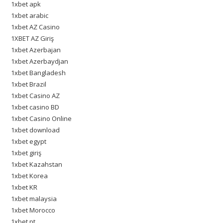
1xbet apk
1xbet arabic
1xbet AZ Casino
1XBET AZ Giriş
1xbet Azerbajan
1xbet Azerbaydjan
1xbet Bangladesh
1xbet Brazil
1xbet Casino AZ
1xbet casino BD
1xbet Casino Online
1xbet download
1xbet egypt
1xbet giriş
1xbet Kazahstan
1xbet Korea
1xbet KR
1xbet malaysia
1xbet Morocco
1xbet pt