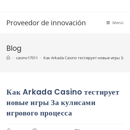
Saltar
al
contenido
Proveedor de innovación
Menú
Blog
>
casino17011
>
Как Arkada Casino тестирует новые игры За к
Как Arkada Casino тестирует
новые игры За кулисами
игрового процесса