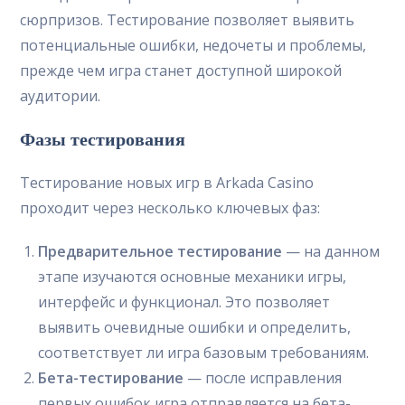
сюрпризов. Тестирование позволяет выявить
потенциальные ошибки, недочеты и проблемы,
прежде чем игра станет доступной широкой
аудитории.
Фазы тестирования
Тестирование новых игр в Arkada Casino
проходит через несколько ключевых фаз:
Предварительное тестирование
— на данном
этапе изучаются основные механики игры,
интерфейс и функционал. Это позволяет
выявить очевидные ошибки и определить,
соответствует ли игра базовым требованиям.
Бета-тестирование
— после исправления
первых ошибок игра отправляется на бета-