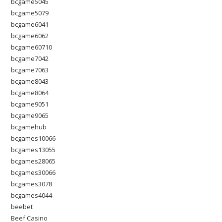
bcgame5045
bcgame5079
bcgame6041
bcgame6062
bcgame60710
bcgame7042
bcgame7063
bcgame8043
bcgame8064
bcgame9051
bcgame9065
bcgamehub
bcgames10066
bcgames13055
bcgames28065
bcgames30066
bcgames3078
bcgames4044
beebet
Beef Casino