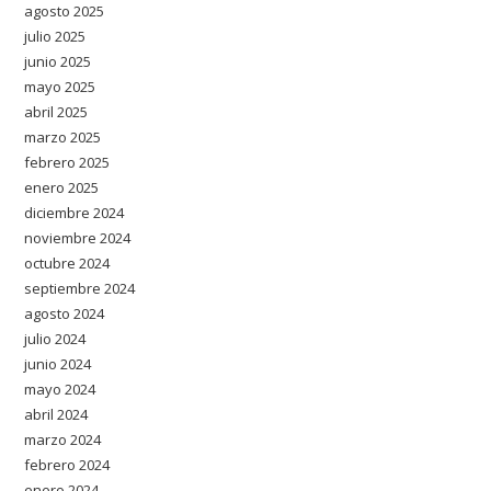
agosto 2025
julio 2025
junio 2025
mayo 2025
abril 2025
marzo 2025
febrero 2025
enero 2025
diciembre 2024
noviembre 2024
octubre 2024
septiembre 2024
agosto 2024
julio 2024
junio 2024
mayo 2024
abril 2024
marzo 2024
febrero 2024
enero 2024