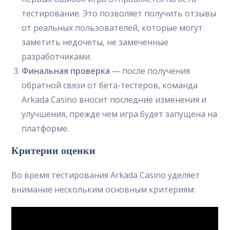
тестирование. Это позволяет получить отзывы
от реальных пользователей, которые могут
заметить недочеты, не замеченные
разработчиками.
Финальная проверка
— после получения
обратной связи от бета-тестеров, команда
Arkada Casino вносит последние изменения и
улучшения, прежде чем игра будет запущена на
платформе.
Критерии оценки
Во время тестирования Arkada Casino уделяет
внимание нескольким основным критериям: