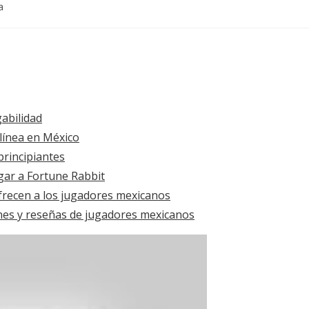
a
gabilidad
línea en México
principiantes
gar a Fortune Rabbit
frecen a los jugadores mexicanos
ones y reseñas de jugadores mexicanos