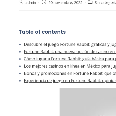
Autor
Publicación
Categoría
admin
20 noviembre, 2025
Sin categorí
de
de
de
la
la
la
entrada:
entrada:
entrada:
Table of contents
Descubre el juego Fortune Rabbit: gráficas y ju
Fortune Rabbit: una nueva opción de casino en 
Cómo jugar a Fortune Rabbit: guía básica para 
Los mejores casinos en línea en México para ju
Bonos y promociones en Fortune Rabbit: qué o
Experiencia de juego en Fortune Rabbit: opini