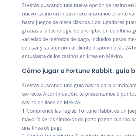
Si estás buscando una nueva opción de casino en l
nuevo casino en línea ofrece una emocionante va
hasta juegos de mesa clásicos. Los jugadores pued
gracias a la tecnología de encriptación de última
variedad de métodos de pago, incluidos pesos mexic
de usar y su atención al cliente disponible las 24
entusiasta de los casinos en línea en México.
Cómo jugar a Fortune Rabbit: guía b
Si estás buscando una guía básica para principian
correcto. A continuación, te presentamos 5 punto
casino en línea en México:
1. Comprende las reglas: Fortune Rabbit es un jueg
mayoría de los símbolos de pago pagan cuando ap
una línea de pago.