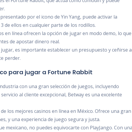
 es el Fortune Rabbit, que actúa como comodín y puede
er.
representado por el icono de Yin Yang, puede activar la
 de ellos en cualquier parte de los rodillos.
os en línea ofrecen la opción de jugar en modo demo, lo que
antes de apostar dinero real.
 jugar, es importante establecer un presupuesto y ceñirse a
te perder.
ico para jugar a Fortune Rabbit
 industria con una gran selección de juegos, incluyendo
 servicio al cliente excepcional, Betway es una excelente
a de los mejores casinos en línea en México. Ofrece una gran
s, y una experiencia de juego segura y justa.
oque mexicano, no puedes equivocarte con PlayJango. Con un