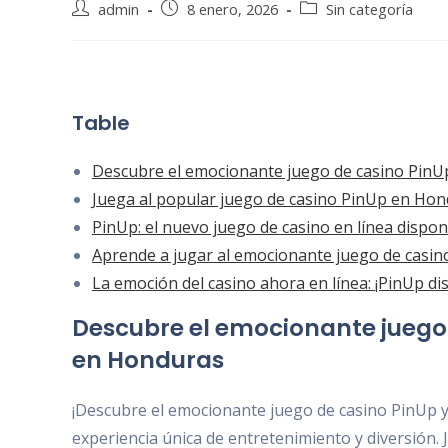
Autor
Publicación
Categoría
admin
8 enero, 2026
Sin categoría
de
de
de
la
la
la
entrada:
entrada:
entrada:
Table
Descubre el emocionante juego de casino PinUp
Juega al popular juego de casino PinUp en Hond
PinUp: el nuevo juego de casino en línea dispo
Aprende a jugar al emocionante juego de casi
La emoción del casino ahora en línea: ¡PinUp d
Descubre el emocionante juego 
en Honduras
¡Descubre el emocionante juego de casino PinUp 
experiencia única de entretenimiento y diversión.