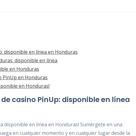
: disponible en línea en Honduras
uras: disponible en línea
nible en Honduras
no PinUp en Honduras
isponible en Honduras!
de casino PinUp: disponible en línea
ya disponible en línea en Honduras! Sumérgete en una
 Juega en cualquier momento y en cualquier lugar desde la