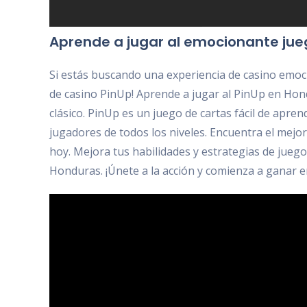
Aprende a jugar al emocionante jue
Si estás buscando una experiencia de casino emoc
de casino PinUp! Aprende a jugar al PinUp en Hon
clásico. PinUp es un juego de cartas fácil de apren
jugadores de todos los niveles. Encuentra el mejo
hoy. Mejora tus habilidades y estrategias de jueg
Honduras. ¡Únete a la acción y comienza a ganar