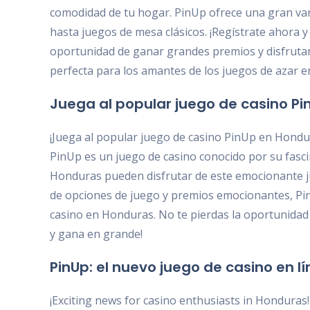
comodidad de tu hogar. PinUp ofrece una gran var
hasta juegos de mesa clásicos. ¡Regístrate ahora 
oportunidad de ganar grandes premios y disfrutar 
perfecta para los amantes de los juegos de azar 
Juega al popular juego de casino Pi
¡Juega al popular juego de casino PinUp en Hondur
PinUp es un juego de casino conocido por su fasci
Honduras pueden disfrutar de este emocionante ju
de opciones de juego y premios emocionantes, Pin
casino en Honduras. No te pierdas la oportunidad
y gana en grande!
PinUp: el nuevo juego de casino en l
¡Exciting news for casino enthusiasts in Honduras!