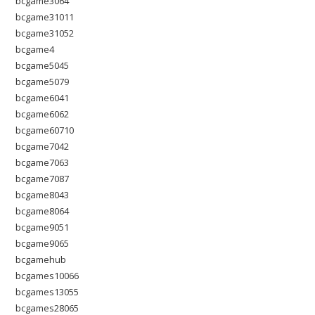
bcgame3064
bcgame31011
bcgame31052
bcgame4
bcgame5045
bcgame5079
bcgame6041
bcgame6062
bcgame60710
bcgame7042
bcgame7063
bcgame7087
bcgame8043
bcgame8064
bcgame9051
bcgame9065
bcgamehub
bcgames10066
bcgames13055
bcgames28065