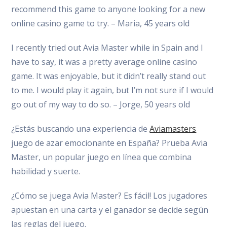
recommend this game to anyone looking for a new
online casino game to try. – Maria, 45 years old
I recently tried out Avia Master while in Spain and I
have to say, it was a pretty average online casino
game. It was enjoyable, but it didn’t really stand out
to me. I would play it again, but I’m not sure if I would
go out of my way to do so. – Jorge, 50 years old
¿Estás buscando una experiencia de
Aviamasters
juego de azar emocionante en España? Prueba Avia
Master, un popular juego en línea que combina
habilidad y suerte.
¿Cómo se juega Avia Master? Es fácil! Los jugadores
apuestan en una carta y el ganador se decide según
las reglas del juego.