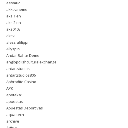
aesmuc
akktranemo
aks 1 en
aks 2 en
aks0103
aktivi
alessiafilippi
Allyspin
Andar Bahar Demo
anglopolishculturalexchange
antartstudios
antartstudios806
Aphrodite Casino
APK
apoteka1
apuestas
Apuestas Deportivas
aqua-tech
archive
Article