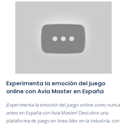
Experimenta la emoción del juego
online con Avia Master en España
¡Experimenta la emoción del juego online como nunca
antes en España con Avia Master! Descubre una
plataforma de juego en línea líder en la industria, con