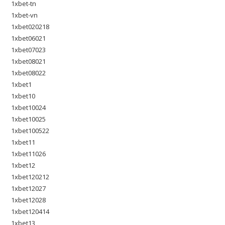
1xbet-tn
1xbet-vn
1xbet020218
1xbet06021
1xbet07023
1xbet08021
1xbet08022
1xbet1
1xbet10
1xbet10024
1xbet10025
1xbet100522
1xbet11
1xbet11026
1xbet12
1xbet120212
1xbet12027
1xbet12028
1xbet120414
1xbet13