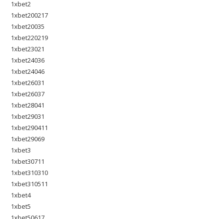
1xbet2
1xbet200217
1xbet20035
1xbet220219
1xbet23021
1xbet24036
1xbet24046
1xbet26031
1xbet26037
1xbet28041
1xbet29031
1xbet290411
1xbet29069
1xbet3
1xbet30711
1xbet310310
1xbet310511
1xbet4
1xbet5
1xbet50617