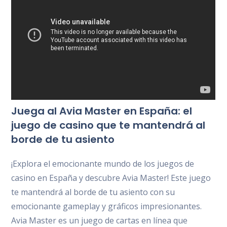
Juega al Avia Master en España: el
juego de casino que te mantendrá al
borde de tu asiento
¡Explora el emocionante mundo de los juegos de
casino en España y descubre Avia Master! Este juego
te mantendrá al borde de tu asiento con su
emocionante gameplay y gráficos impresionantes.
Avia Master es un juego de cartas en línea que