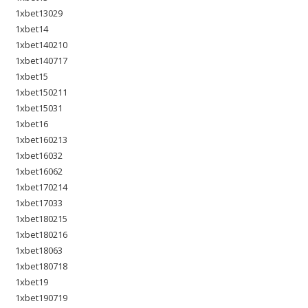
1xbet13029
1xbet14
1xbet140210
1xbet140717
1xbet15
1xbet150211
1xbet15031
1xbet16
1xbet160213
1xbet16032
1xbet16062
1xbet170214
1xbet17033
1xbet180215
1xbet180216
1xbet18063
1xbet180718
1xbet19
1xbet190719