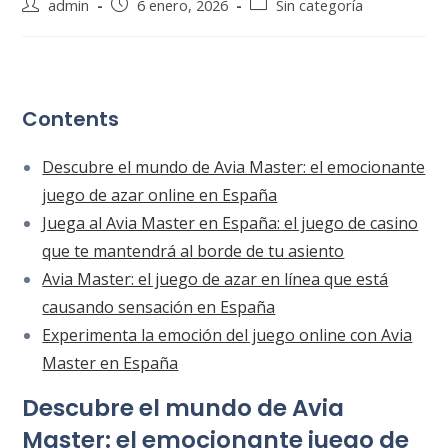
Autor
Publicación
Categoría
admin
6 enero, 2026
Sin categoría
de
de
de
la
la
la
entrada:
entrada:
entrada:
Contents
Descubre el mundo de Avia Master: el emocionante
juego de azar online en España
Juega al Avia Master en España: el juego de casino
que te mantendrá al borde de tu asiento
Avia Master: el juego de azar en línea que está
causando sensación en España
Experimenta la emoción del juego online con Avia
Master en España
Descubre el mundo de Avia
Master: el emocionante juego de