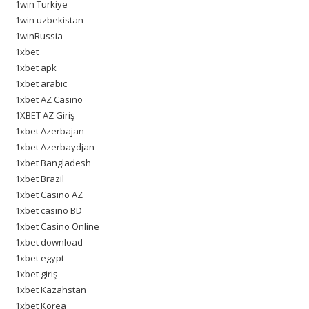
1win Turkiye
1win uzbekistan
1winRussia
1xbet
1xbet apk
1xbet arabic
1xbet AZ Casino
1XBET AZ Giriş
1xbet Azerbajan
1xbet Azerbaydjan
1xbet Bangladesh
1xbet Brazil
1xbet Casino AZ
1xbet casino BD
1xbet Casino Online
1xbet download
1xbet egypt
1xbet giriş
1xbet Kazahstan
1xbet Korea