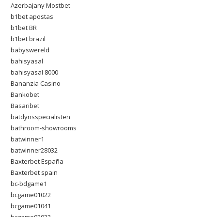
Azerbajany Mostbet
b1bet apostas
b1bet BR
b1bet brazil
babyswereld
bahisyasal
bahisyasal 8000
Bananzia Casino
Bankobet
Basaribet
batdynsspecialisten
bathroom-showrooms
batwinner1
batwinner28032
Baxterbet España
Baxterbet spain
bc-bdgame1
bcgame01022
bcgame01041