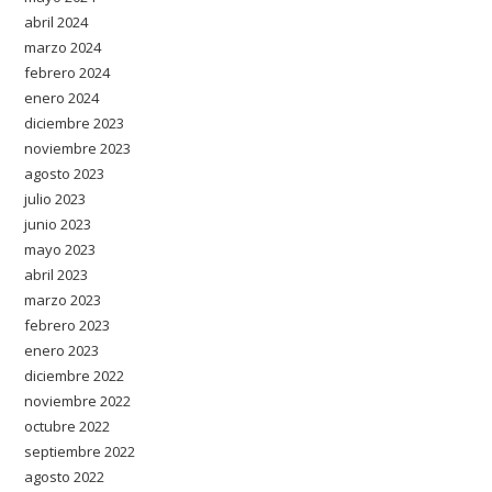
abril 2024
marzo 2024
febrero 2024
enero 2024
diciembre 2023
noviembre 2023
agosto 2023
julio 2023
junio 2023
mayo 2023
abril 2023
marzo 2023
febrero 2023
enero 2023
diciembre 2022
noviembre 2022
octubre 2022
septiembre 2022
agosto 2022