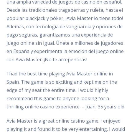
una amplia variedad de juegos de casino en español.
Desde las tradicionales tragaperras y ruleta, hasta el
popular blackjack y póker, ¡Avia Master lo tiene todo!
Además, con tecnología de vanguardia y opciones de
pago seguras, garantizamos una experiencia de
juego online sin igual. Únete a millones de jugadores
en España y experimenta la emoción del juego online
con Avia Master. ¡No te arrepentirás!
I had the best time playing Avia Master online in
Spain. The game is so exciting and kept me on the
edge of my seat the entire time. I would highly
recommend this game to anyone looking for a
thrilling online casino experience. – Juan, 35 years old
Avia Master is a great online casino game. I enjoyed
playing it and found it to be very entertaining. I would