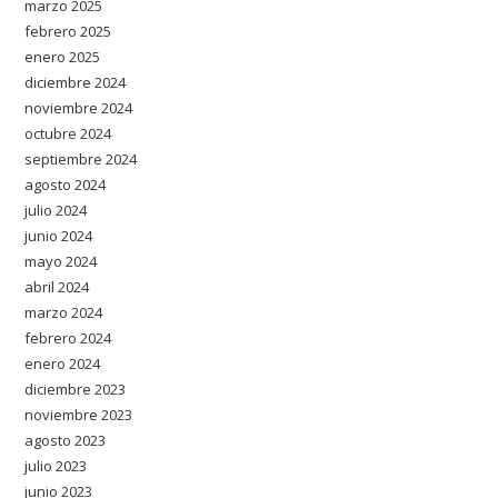
marzo 2025
febrero 2025
enero 2025
diciembre 2024
noviembre 2024
octubre 2024
septiembre 2024
agosto 2024
julio 2024
junio 2024
mayo 2024
abril 2024
marzo 2024
febrero 2024
enero 2024
diciembre 2023
noviembre 2023
agosto 2023
julio 2023
junio 2023