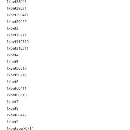
1xbet28041
1xbet29031
1xbet290411
1xbet29069
1xbet3
1xbet30711
1xbet310310
1xbet310511
1xbet4
1xbet5
1xbet50617
1xbet50712
1xbet6
1xbet60411
1xbet60618
1xbet7
1xbet8
1xbet80412
1xbet9
1xbetapp70714