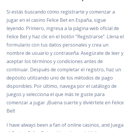
Si estás buscando cómo registrarte y comenzar a
jugar en el casino Felice Bet en España, sigue
leyendo. Primero, ingresa a la página web oficial de
Felice Bet y haz clic en el botón “Registrarse”. Llena el
formulario con tus datos personales y crea un
nombre de usuario y contraseña. Asegúrate de leer y
aceptar los términos y condiciones antes de
continuar. Después de completar el registro, haz un
depósito utilizando uno de los métodos de pago
disponibles. Por último, navega por el catálogo de
juegos y selecciona el que más te guste para
comenzar a jugar. ¡Buena suerte y diviértete en Felice
Bet!
I have always been a fan of online casinos, and Juega