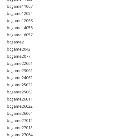
bcgame11067
bcgame12054
bcgame12068
bcgame14056
bcgame16057
bcgame2
bcgame2042
bcgame2077
bcgame22061
bcgame23061
bcgame24062
bcgame25021
bcgame25063
bcgame26011
bcgame26022
bcgame26064
bcgame27012
bcgame27013
bcgame27064