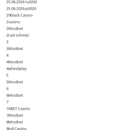
25.06.2026 ru0263
25.06.2026-p0020
29black Casino
2casino
2Mostbet
2rad-schmitz
3
3Mostbet
4
4Mostbet
4wheelplay
5
5Mostbet
6
6Mostbet
7
7ABET Casino
7Mostbet
8Mostbet
8ty8 Casino