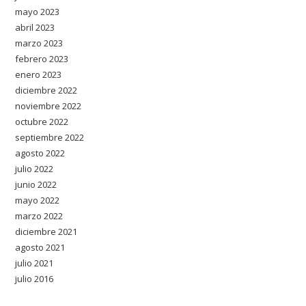
mayo 2023
abril 2023
marzo 2023
febrero 2023
enero 2023
diciembre 2022
noviembre 2022
octubre 2022
septiembre 2022
agosto 2022
julio 2022
junio 2022
mayo 2022
marzo 2022
diciembre 2021
agosto 2021
julio 2021
julio 2016