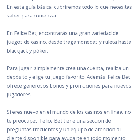
En esta guía básica, cubriremos todo lo que necesitas
saber para comenzar.
En Felice Bet, encontrarás una gran variedad de
juegos de casino, desde tragamonedas y ruleta hasta
blackjack y póker.
Para jugar, simplemente crea una cuenta, realiza un
depósito y elige tu juego favorito. Además, Felice Bet
ofrece generosos bonos y promociones para nuevos
jugadores.
Si eres nuevo en el mundo de los casinos en línea, no
te preocupes. Felice Bet tiene una sección de
preguntas frecuentes y un equipo de atención al
cliente disponible para ayudarte en todo momento.