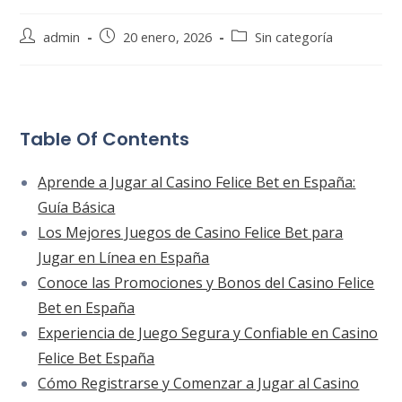
Autor
Publicación
Categoría
admin
20 enero, 2026
Sin categoría
de
de
de
la
la
la
entrada:
entrada:
entrada:
Table Of Contents
Aprende a Jugar al Casino Felice Bet en España:
Guía Básica
Los Mejores Juegos de Casino Felice Bet para
Jugar en Línea en España
Conoce las Promociones y Bonos del Casino Felice
Bet en España
Experiencia de Juego Segura y Confiable en Casino
Felice Bet España
Cómo Registrarse y Comenzar a Jugar al Casino