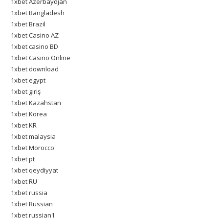
1xbet Azerbaydjan
1xbet Bangladesh
1xbet Brazil
1xbet Casino AZ
1xbet casino BD
1xbet Casino Online
1xbet download
1xbet egypt
1xbet giriş
1xbet Kazahstan
1xbet Korea
1xbet KR
1xbet malaysia
1xbet Morocco
1xbet pt
1xbet qeydiyyat
1xbet RU
1xbet russia
1xbet Russian
1xbet russian1