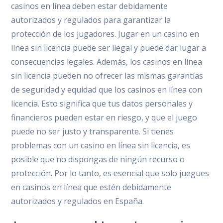
casinos en línea deben estar debidamente
autorizados y regulados para garantizar la
protección de los jugadores. Jugar en un casino en
línea sin licencia puede ser ilegal y puede dar lugar a
consecuencias legales. Además, los casinos en línea
sin licencia pueden no ofrecer las mismas garantías
de seguridad y equidad que los casinos en línea con
licencia. Esto significa que tus datos personales y
financieros pueden estar en riesgo, y que el juego
puede no ser justo y transparente. Si tienes
problemas con un casino en línea sin licencia, es
posible que no dispongas de ningún recurso o
protección. Por lo tanto, es esencial que solo juegues
en casinos en línea que estén debidamente
autorizados y regulados en España.