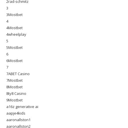
2rad-schmitz
3
3Mostbet
4
4Mostbet
4wheelplay
5
5Mostbet
6
6Mostbet
7
7ABET Casino
7Mostbet
8Mostbet
8ty8 Casino
9Mostbet
a16z generative ai
aapje4kids
aaronallston1
aaronallston2