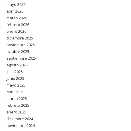
mayo 2026
abril 2026
marzo 2026
febrero 2026
enero 2026
diciembre 2025
noviembre 2025
octubre 2025
septiembre 2025
agosto 2025
julio 2025
junio 2025
mayo 2025
abril 2025
marzo 2025
febrero 2025
enero 2025
diciembre 2024
noviembre 2024