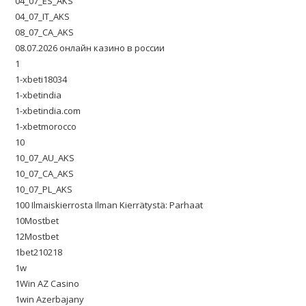
04_07_ES_AKS
04_07_IT_AKS
08_07_CA_AKS
08.07.2026 онлайн казино в россии
1
1-xbeti18034
1-xbetindia
1-xbetindia.com
1-xbetmorocco
10
10_07_AU_AKS
10_07_CA_AKS
10_07_PL_AKS
100 Ilmaiskierrosta Ilman Kierrätystä: Parhaat
10Mostbet
12Mostbet
1bet210218
1w
1Win AZ Casino
1win Azerbajany