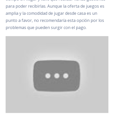
para poder recibirlas. Aunque la oferta de juegos es
amplia y la comodidad de jugar desde casa es un
punto a favor, no recomendaría esta opción por los
problemas que pueden surgir con el pago.