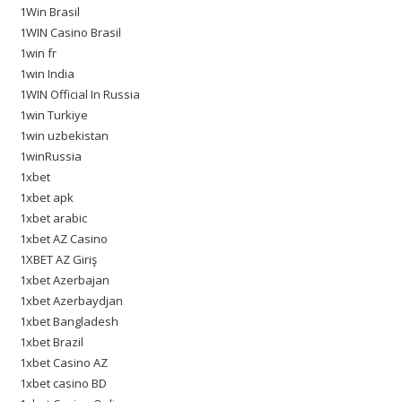
1Win Brasil
1WIN Casino Brasil
1win fr
1win India
1WIN Official In Russia
1win Turkiye
1win uzbekistan
1winRussia
1xbet
1xbet apk
1xbet arabic
1xbet AZ Casino
1XBET AZ Giriş
1xbet Azerbajan
1xbet Azerbaydjan
1xbet Bangladesh
1xbet Brazil
1xbet Casino AZ
1xbet casino BD