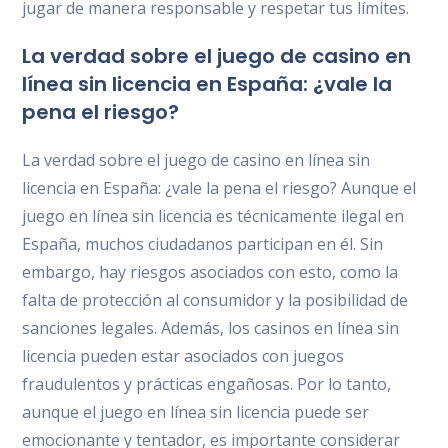
jugar de manera responsable y respetar tus límites.
La verdad sobre el juego de casino en
línea sin licencia en España: ¿vale la
pena el riesgo?
La verdad sobre el juego de casino en línea sin
licencia en España: ¿vale la pena el riesgo? Aunque el
juego en línea sin licencia es técnicamente ilegal en
España, muchos ciudadanos participan en él. Sin
embargo, hay riesgos asociados con esto, como la
falta de protección al consumidor y la posibilidad de
sanciones legales. Además, los casinos en línea sin
licencia pueden estar asociados con juegos
fraudulentos y prácticas engañosas. Por lo tanto,
aunque el juego en línea sin licencia puede ser
emocionante y tentador, es importante considerar