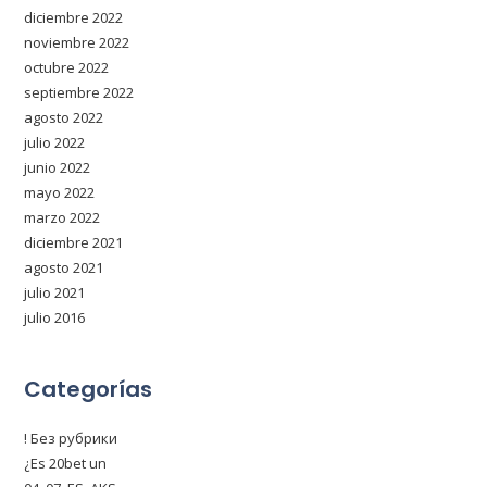
diciembre 2022
noviembre 2022
octubre 2022
septiembre 2022
agosto 2022
julio 2022
junio 2022
mayo 2022
marzo 2022
diciembre 2021
agosto 2021
julio 2021
julio 2016
Categorías
! Без рубрики
¿Es 20bet un