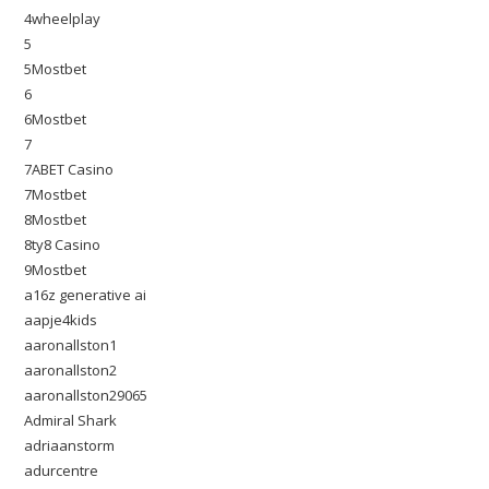
4wheelplay
5
5Mostbet
6
6Mostbet
7
7ABET Casino
7Mostbet
8Mostbet
8ty8 Casino
9Mostbet
a16z generative ai
aapje4kids
aaronallston1
aaronallston2
aaronallston29065
Admiral Shark
adriaanstorm
adurcentre