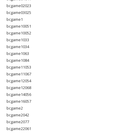
bcgame02023
bcgame03025
bcgame1
bcgame10051
bcgame10052
bcgame1033
bcgame1034
bcgame1063
bcgame1084
bcgame11053
bcgame11067
bcgame12054
bcgame12068
bcgame14056
bcgame16057
bcgame2
bcgame2042
bcgame2077
bcgame22061