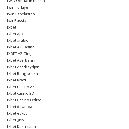
1WIN Official In Russia
1win Turkiye
1win uzbekistan
1winRussia
1xbet
1xbet apk
1xbet arabic
1xbet AZ Casino
1XBET AZ Giriş
1xbet Azerbajan
1xbet Azerbaydjan
1xbet Bangladesh
1xbet Brazil
1xbet Casino AZ
1xbet casino BD
1xbet Casino Online
1xbet download
1xbet egypt
1xbet giriş
1xbet Kazahstan