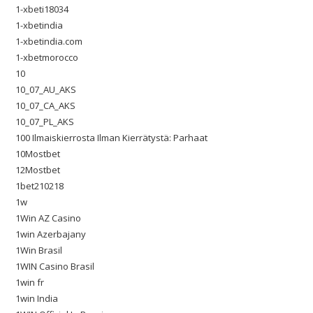
1-xbeti18034
1-xbetindia
1-xbetindia.com
1-xbetmorocco
10
10_07_AU_AKS
10_07_CA_AKS
10_07_PL_AKS
100 Ilmaiskierrosta Ilman Kierrätystä: Parhaat
10Mostbet
12Mostbet
1bet210218
1w
1Win AZ Casino
1win Azerbajany
1Win Brasil
1WIN Casino Brasil
1win fr
1win India