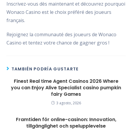
Inscrivez-vous dès maintenant et découvrez pourquoi
Wonaco Casino est le choix préféré des joueurs
français.
Rejoignez la communauté des joueurs de Wonaco
Casino et tentez votre chance de gagner gros !
TAMBIÉN PODRÍA GUSTARTE
Finest Real time Agent Casinos 2026 Where
you can Enjoy Alive Specialist casino pumpkin
fairy Games
3 agosto, 2026
Framtiden för online-casinon: Innovation,
tillgänglighet och spelupplevelse