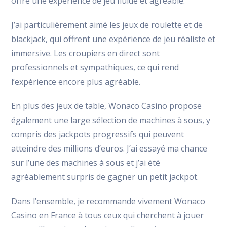
offre une expérience de jeu fluide et agréable.
J’ai particulièrement aimé les jeux de roulette et de
blackjack, qui offrent une expérience de jeu réaliste et
immersive. Les croupiers en direct sont
professionnels et sympathiques, ce qui rend
l’expérience encore plus agréable.
En plus des jeux de table, Wonaco Casino propose
également une large sélection de machines à sous, y
compris des jackpots progressifs qui peuvent
atteindre des millions d’euros. J’ai essayé ma chance
sur l’une des machines à sous et j’ai été
agréablement surpris de gagner un petit jackpot.
Dans l’ensemble, je recommande vivement Wonaco
Casino en France à tous ceux qui cherchent à jouer