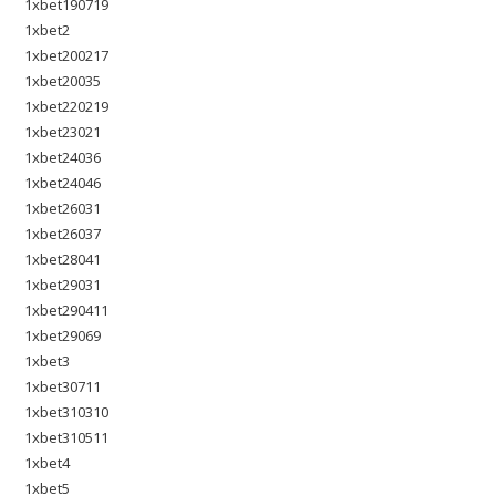
1xbet190719
1xbet2
1xbet200217
1xbet20035
1xbet220219
1xbet23021
1xbet24036
1xbet24046
1xbet26031
1xbet26037
1xbet28041
1xbet29031
1xbet290411
1xbet29069
1xbet3
1xbet30711
1xbet310310
1xbet310511
1xbet4
1xbet5