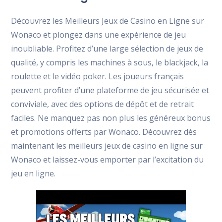
Découvrez les Meilleurs Jeux de Casino en Ligne sur
Wonaco et plongez dans une expérience de jeu
inoubliable. Profitez d’une large sélection de jeux de
qualité, y compris les machines à sous, le blackjack, la
roulette et le vidéo poker. Les joueurs français
peuvent profiter d’une plateforme de jeu sécurisée et
conviviale, avec des options de dépôt et de retrait
faciles. Ne manquez pas non plus les généreux bonus
et promotions offerts par Wonaco. Découvrez dès
maintenant les meilleurs jeux de casino en ligne sur
Wonaco et laissez-vous emporter par l’excitation du
jeu en ligne.