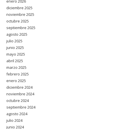
enero 2026
diciembre 2025
noviembre 2025
octubre 2025
septiembre 2025
agosto 2025
julio 2025
junio 2025
mayo 2025
abril 2025
marzo 2025
febrero 2025
enero 2025
diciembre 2024
noviembre 2024
octubre 2024
septiembre 2024
agosto 2024
julio 2024
junio 2024