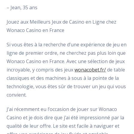
– Jean, 35 ans
Jouez aux Meilleurs Jeux de Casino en Ligne chez
Wonaco Casino en France
Si vous êtes à la recherche d’une expérience de jeu en
ligne de premier ordre, ne cherchez pas plus loin que
Wonaco Casino en France. Avec une sélection de jeux
incroyable, y compris des jeux
wonacobet.fr/
de table
classiques et des machines à sous à la pointe de la
technologie, vous êtes sûr de trouver un jeu qui vous
convient.
J’ai récemment eu l’occasion de jouer sur Wonaco
Casino et je dois dire que j’ai été impressionné par la
qualité de leur offre. Le site est facile à naviguer et