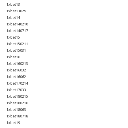
1xbet13
1xbet13029
1xbet14
1xbet140210
1xbet140717
1xbet15
1xbet150211
1xbet15031
1xbet16
1xbet160213
1xbet16032
1xbet16062
1xbet170214
1xbet17033
1xbet180215
1xbet180216
1xbet18063
1xbet180718
1xbet19