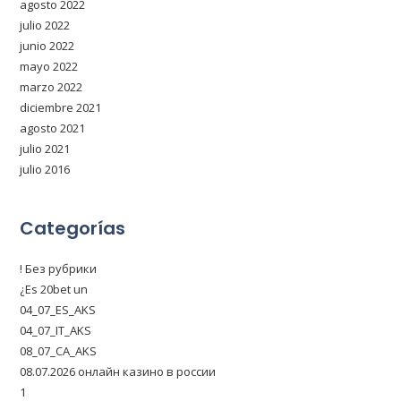
agosto 2022
julio 2022
junio 2022
mayo 2022
marzo 2022
diciembre 2021
agosto 2021
julio 2021
julio 2016
Categorías
! Без рубрики
¿Es 20bet un
04_07_ES_AKS
04_07_IT_AKS
08_07_CA_AKS
08.07.2026 онлайн казино в россии
1