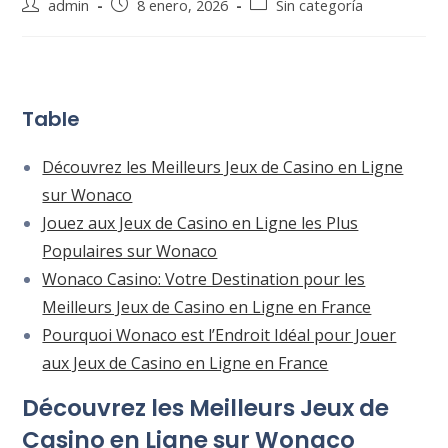
Autor
Publicación
Categoría
admin
8 enero, 2026
Sin categoría
de
de
de
la
la
la
entrada:
entrada:
entrada:
Table
Découvrez les Meilleurs Jeux de Casino en Ligne
sur Wonaco
Jouez aux Jeux de Casino en Ligne les Plus
Populaires sur Wonaco
Wonaco Casino: Votre Destination pour les
Meilleurs Jeux de Casino en Ligne en France
Pourquoi Wonaco est l’Endroit Idéal pour Jouer
aux Jeux de Casino en Ligne en France
Découvrez les Meilleurs Jeux de
Casino en Ligne sur Wonaco