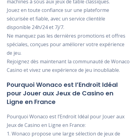
machines à sous aux jeux de table classiques.
Jouez en toute confiance sur une plateforme
sécurisée et fiable, avec un service clientèle
disponible 24h/24 et 7j/7.
Ne manquez pas les dernières promotions et offres
spéciales, conçues pour améliorer votre expérience
de jeu.
Rejoignez dès maintenant la communauté de Wonaco
Casino et vivez une expérience de jeu inoubliable.
Pourquoi Wonaco est l’Endroit Idéal
pour Jouer aux Jeux de Casino en
Ligne en France
Pourquoi Wonaco est l’Endroit Idéal pour Jouer aux
Jeux de Casino en Ligne en France:
1. Wonaco propose une large sélection de jeux de