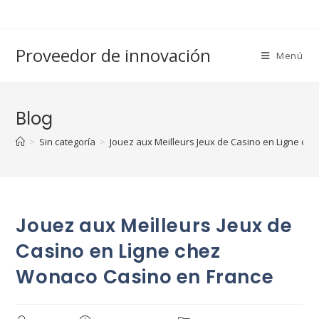
Saltar
al
contenido
Proveedor de innovación
Menú
Blog
>
Sin categoría
>
Jouez aux Meilleurs Jeux de Casino en Ligne ch
Jouez aux Meilleurs Jeux de
Casino en Ligne chez
Wonaco Casino en France