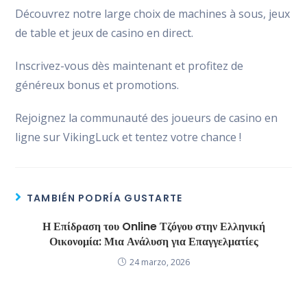
Découvrez notre large choix de machines à sous, jeux
de table et jeux de casino en direct.
Inscrivez-vous dès maintenant et profitez de
généreux bonus et promotions.
Rejoignez la communauté des joueurs de casino en
ligne sur VikingLuck et tentez votre chance !
TAMBIÉN PODRÍA GUSTARTE
Η Επίδραση του Online Τζόγου στην Ελληνική
Οικονομία: Μια Ανάλυση για Επαγγελματίες
24 marzo, 2026