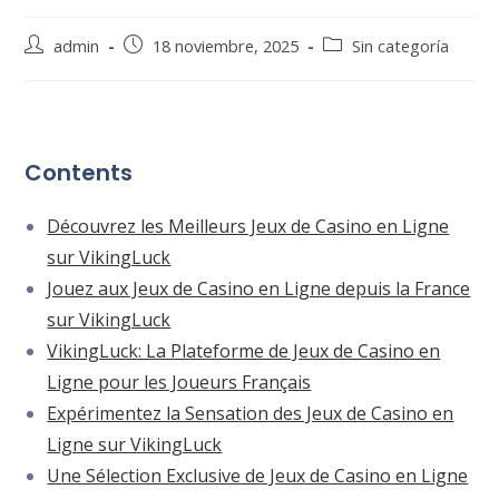
Autor
Publicación
Categoría
admin
18 noviembre, 2025
Sin categoría
de
de
de
la
la
la
entrada:
entrada:
entrada:
Contents
Découvrez les Meilleurs Jeux de Casino en Ligne
sur VikingLuck
Jouez aux Jeux de Casino en Ligne depuis la France
sur VikingLuck
VikingLuck: La Plateforme de Jeux de Casino en
Ligne pour les Joueurs Français
Expérimentez la Sensation des Jeux de Casino en
Ligne sur VikingLuck
Une Sélection Exclusive de Jeux de Casino en Ligne