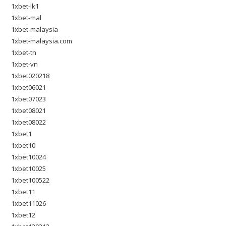
1xbet-lk1
1xbet-mal
1xbet-malaysia
1xbet-malaysia.com
1xbet-tn
1xbet-vn
1xbet020218
1xbet06021
1xbet07023
1xbet08021
1xbet08022
1xbet1
1xbet10
1xbet10024
1xbet10025
1xbet100522
1xbet11
1xbet11026
1xbet12