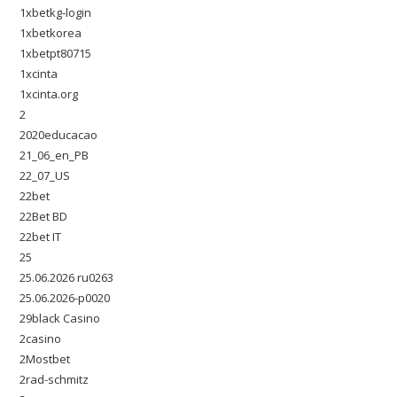
1xbetkg-login
1xbetkorea
1xbetpt80715
1xcinta
1xcinta.org
2
2020educacao
21_06_en_PB
22_07_US
22bet
22Bet BD
22bet IT
25
25.06.2026 ru0263
25.06.2026-p0020
29black Casino
2casino
2Mostbet
2rad-schmitz