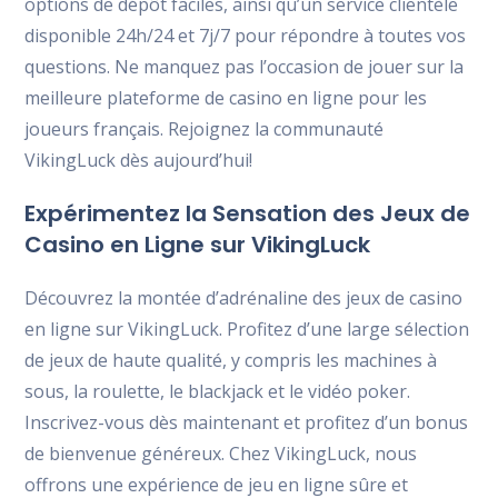
options de dépôt faciles, ainsi qu’un service clientèle
disponible 24h/24 et 7j/7 pour répondre à toutes vos
questions. Ne manquez pas l’occasion de jouer sur la
meilleure plateforme de casino en ligne pour les
joueurs français. Rejoignez la communauté
VikingLuck dès aujourd’hui!
Expérimentez la Sensation des Jeux de
Casino en Ligne sur VikingLuck
Découvrez la montée d’adrénaline des jeux de casino
en ligne sur VikingLuck. Profitez d’une large sélection
de jeux de haute qualité, y compris les machines à
sous, la roulette, le blackjack et le vidéo poker.
Inscrivez-vous dès maintenant et profitez d’un bonus
de bienvenue généreux. Chez VikingLuck, nous
offrons une expérience de jeu en ligne sûre et