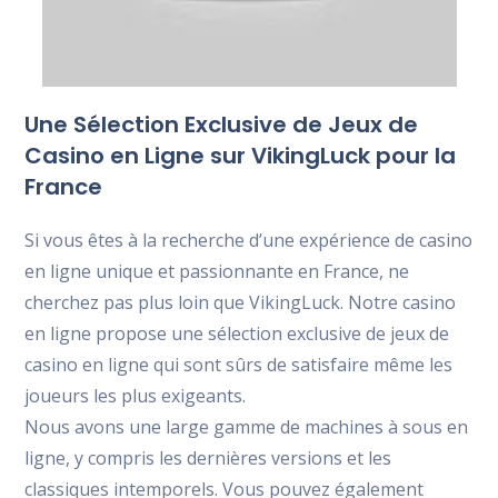
Une Sélection Exclusive de Jeux de
Casino en Ligne sur VikingLuck pour la
France
Si vous êtes à la recherche d’une expérience de casino
en ligne unique et passionnante en France, ne
cherchez pas plus loin que VikingLuck. Notre casino
en ligne propose une sélection exclusive de jeux de
casino en ligne qui sont sûrs de satisfaire même les
joueurs les plus exigeants.
Nous avons une large gamme de machines à sous en
ligne, y compris les dernières versions et les
classiques intemporels. Vous pouvez également