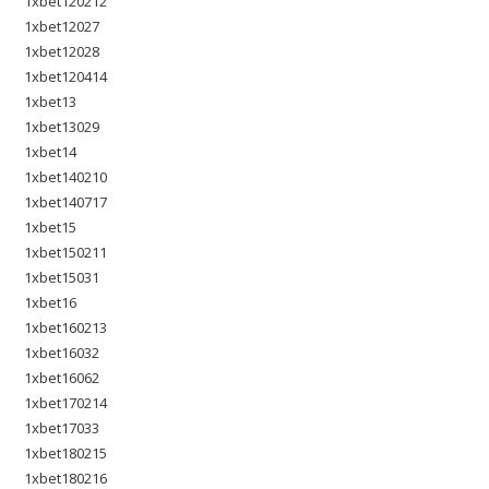
1xbet120212
1xbet12027
1xbet12028
1xbet120414
1xbet13
1xbet13029
1xbet14
1xbet140210
1xbet140717
1xbet15
1xbet150211
1xbet15031
1xbet16
1xbet160213
1xbet16032
1xbet16062
1xbet170214
1xbet17033
1xbet180215
1xbet180216