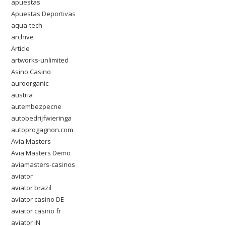
apuestas
Apuestas Deportivas
aqua-tech
archive
Article
artworks-unlimited
Asino Casino
auroorganic
austria
autembezpecne
autobedrijfwieringa
autoprogagnon.com
Avia Masters
Avia Masters Demo
aviamasters-casinos
aviator
aviator brazil
aviator casino DE
aviator casino fr
aviator IN