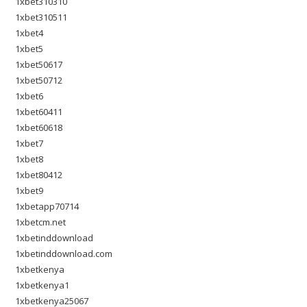
1xbet310310
1xbet310511
1xbet4
1xbet5
1xbet50617
1xbet50712
1xbet6
1xbet60411
1xbet60618
1xbet7
1xbet8
1xbet80412
1xbet9
1xbetapp70714
1xbetcm.net
1xbetinddownload
1xbetinddownload.com
1xbetkenya
1xbetkenya1
1xbetkenya25067