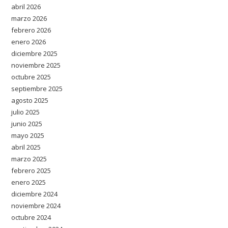
abril 2026
marzo 2026
febrero 2026
enero 2026
diciembre 2025
noviembre 2025
octubre 2025
septiembre 2025
agosto 2025
julio 2025
junio 2025
mayo 2025
abril 2025
marzo 2025
febrero 2025
enero 2025
diciembre 2024
noviembre 2024
octubre 2024