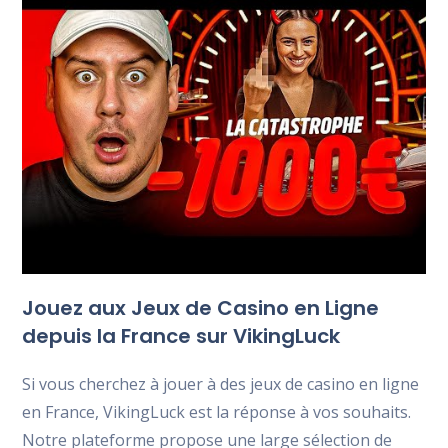
Jouez aux Jeux de Casino en Ligne
depuis la France sur VikingLuck
Si vous cherchez à jouer à des jeux de casino en ligne
en France, VikingLuck est la réponse à vos souhaits.
Notre plateforme propose une large sélection de