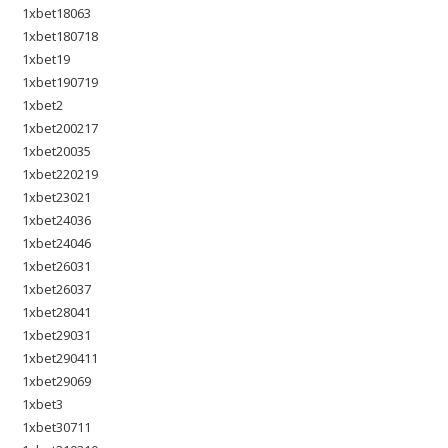
1xbet18063
1xbet180718
1xbet19
1xbet190719
1xbet2
1xbet200217
1xbet20035
1xbet220219
1xbet23021
1xbet24036
1xbet24046
1xbet26031
1xbet26037
1xbet28041
1xbet29031
1xbet290411
1xbet29069
1xbet3
1xbet30711