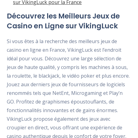
sur VikingLuck pour la France
Découvrez les Meilleurs Jeux de
Casino en Ligne sur VikingLuck
Si vous êtes à la recherche des meilleurs jeux de
casino en ligne en France, VikingLuck est l’endroit
idéal pour vous. Découvrez une large sélection de
jeux de haute qualité, y compris les machines à sous,
la roulette, le blackjack, le vidéo poker et plus encore.
Jouez aux derniers jeux de fournisseurs de logiciels
renommés tels que NetEnt, Microgaming et Play’n
GO. Profitez de graphismes époustouflants, de
fonctionnalités innovantes et de gains énormes.
VikingLuck propose également des jeux avec
croupier en direct, vous offrant une expérience de
casino authentique depuis le confort de votre foyer.