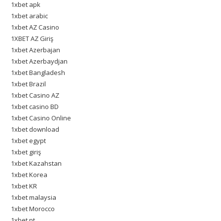
1xbet apk
1xbet arabic
1xbet AZ Casino
1XBET AZ Giriş
1xbet Azerbajan
1xbet Azerbaydjan
1xbet Bangladesh
1xbet Brazil
1xbet Casino AZ
1xbet casino BD
1xbet Casino Online
1xbet download
1xbet egypt
1xbet giriş
1xbet Kazahstan
1xbet Korea
1xbet KR
1xbet malaysia
1xbet Morocco
1xbet pt