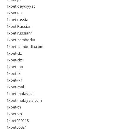
1xbet qeydiyyat
1xbet RU
1xbet russia
1xbet Russian
1xbet russian1
1xbet-cambodia
1xbet-cambodia.com
1xbet-dz
1xbet-dz1
1xbet-jap
1xbet-lk
1xbet-lk1
1xbet-mal
1xbet-malaysia
1xbet-malaysia.com
1xbet-tn
1xbet-vn
1xbet020218
1xbet06021