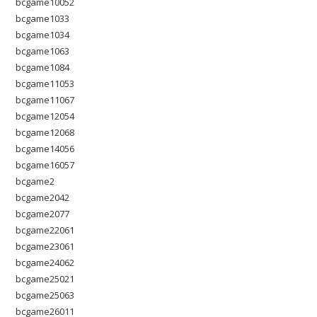
bcgame10052
bcgame1033
bcgame1034
bcgame1063
bcgame1084
bcgame11053
bcgame11067
bcgame12054
bcgame12068
bcgame14056
bcgame16057
bcgame2
bcgame2042
bcgame2077
bcgame22061
bcgame23061
bcgame24062
bcgame25021
bcgame25063
bcgame26011