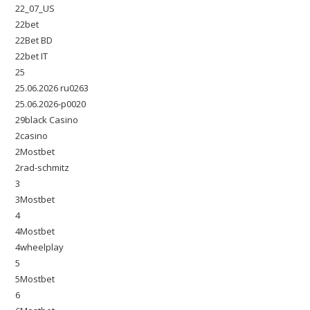
22_07_US
22bet
22Bet BD
22bet IT
25
25.06.2026 ru0263
25.06.2026-p0020
29black Casino
2casino
2Mostbet
2rad-schmitz
3
3Mostbet
4
4Mostbet
4wheelplay
5
5Mostbet
6