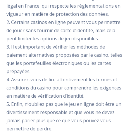
légal en France, qui respecte les réglementations en
vigueur en matière de protection des données.
2. Certains casinos en ligne peuvent vous permettre
de jouer sans fournir de carte d’identité, mais cela
peut limiter les options de jeu disponibles.
3. Il est important de vérifier les méthodes de
paiement alternatives proposées par le casino, telles
que les portefeuilles électroniques ou les cartes
prépayées.
4. Assurez-vous de lire attentivement les termes et
conditions du casino pour comprendre les exigences
en matière de vérification d’identité.
5. Enfin, n’oubliez pas que le jeu en ligne doit être un
divertissement responsable et que vous ne devez
jamais parier plus que ce que vous pouvez vous
permettre de perdre.