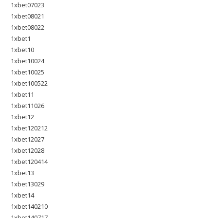
1xbet07023
1xbet08021
1xbet08022
1xbet1
1xbet10
1xbet10024
1xbet10025
1xbet100522
1xbet11
1xbet11026
1xbet12
1xbet120212
1xbet12027
1xbet12028
1xbet120414
1xbet13
1xbet13029
1xbet14
1xbet140210
1xbet140717