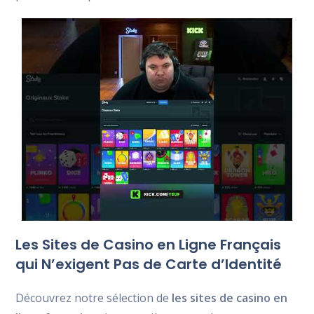
Les Sites de Casino en Ligne Français
qui N’exigent Pas de Carte d’Identité
Découvrez notre sélection de
les sites de casino en