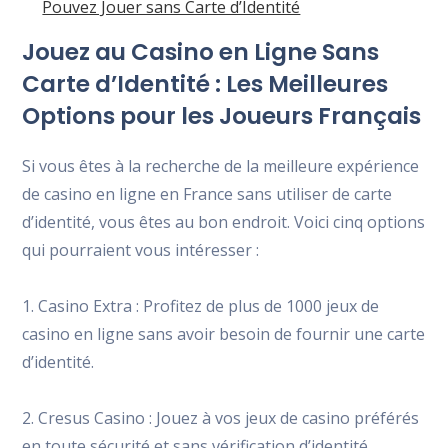
Pouvez Jouer sans Carte d’Identité
Jouez au Casino en Ligne Sans
Carte d’Identité : Les Meilleures
Options pour les Joueurs Français
Si vous êtes à la recherche de la meilleure expérience
de casino en ligne en France sans utiliser de carte
d’identité, vous êtes au bon endroit. Voici cinq options
qui pourraient vous intéresser :
1. Casino Extra : Profitez de plus de 1000 jeux de
casino en ligne sans avoir besoin de fournir une carte
d’identité.
2. Cresus Casino : Jouez à vos jeux de casino préférés
en toute sécurité et sans vérification d’identité.