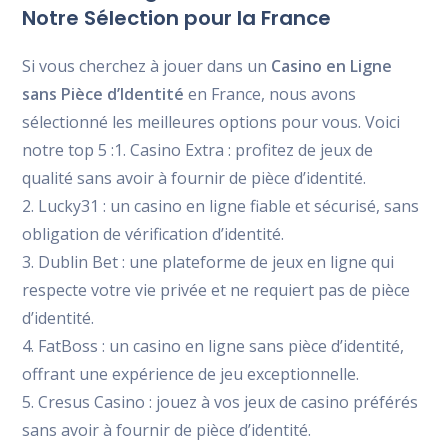
Notre Sélection pour la France
Si vous cherchez à jouer dans un
Casino en Ligne
sans Pièce d’Identité
en France, nous avons
sélectionné les meilleures options pour vous. Voici
notre top 5 :1. Casino Extra : profitez de jeux de
qualité sans avoir à fournir de pièce d’identité.
2. Lucky31 : un casino en ligne fiable et sécurisé, sans
obligation de vérification d’identité.
3. Dublin Bet : une plateforme de jeux en ligne qui
respecte votre vie privée et ne requiert pas de pièce
d’identité.
4. FatBoss : un casino en ligne sans pièce d’identité,
offrant une expérience de jeu exceptionnelle.
5. Cresus Casino : jouez à vos jeux de casino préférés
sans avoir à fournir de pièce d’identité.