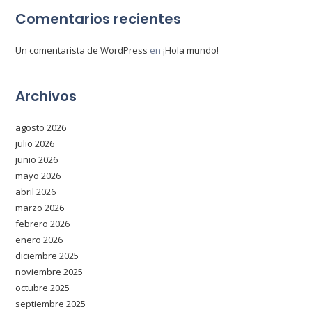
Comentarios recientes
Un comentarista de WordPress
en
¡Hola mundo!
Archivos
agosto 2026
julio 2026
junio 2026
mayo 2026
abril 2026
marzo 2026
febrero 2026
enero 2026
diciembre 2025
noviembre 2025
octubre 2025
septiembre 2025