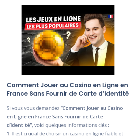
Comment Jouer au Casino en Ligne en
France Sans Fournir de Carte d’Identité
Si vous vous demandez
“Comment Jouer au Casino
en Ligne en France Sans Fournir de Carte
d’Identité”
, voici quelques informations clés :
1. Il est crucial de choisir un casino en ligne fiable et