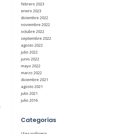
febrero 2023
enero 2023
diciembre 2022
noviembre 2022
octubre 2022
septiembre 2022
agosto 2022
julio 2022
junio 2022
mayo 2022
marzo 2022
diciembre 2021
agosto 2021
julio 2021
julio 2016
s
Categorías
! Без рубрики