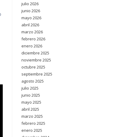
julio 2026
junio 2026
o
mayo 2026
abril 2026
marzo 2026
febrero 2026
enero 2026
diciembre 2025
noviembre 2025
octubre 2025
septiembre 2025
agosto 2025
julio 2025
junio 2025
mayo 2025
abril 2025
marzo 2025
febrero 2025
enero 2025