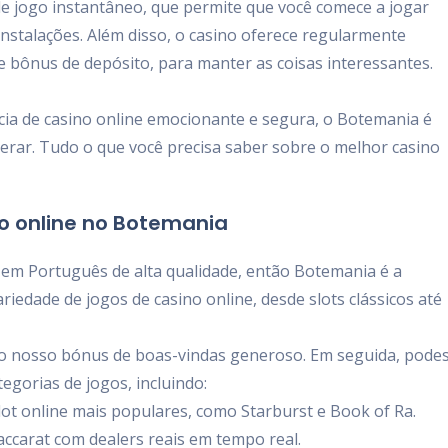
 jogo instantâneo, que permite que você comece a jogar
nstalações. Além disso, o casino oferece regularmente
e bônus de depósito, para manter as coisas interessantes.
cia de casino online emocionante e segura, o Botemania é
erar. Tudo o que você precisa saber sobre o melhor casino
o online no Botemania
 em Português de alta qualidade, então Botemania é a
iedade de jogos de casino online, desde slots clássicos até
r o nosso bónus de boas-vindas generoso. Em seguida, pode
egorias de jogos, incluindo:
slot online mais populares, como Starburst e Book of Ra.
Baccarat com dealers reais em tempo real.