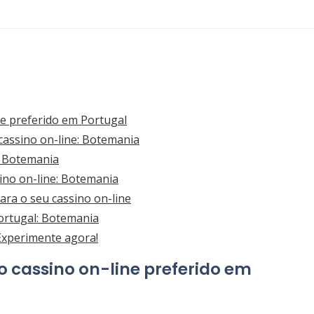
e preferido em Portugal
cassino on-line: Botemania
o Botemania
ino on-line: Botemania
ara o seu cassino on-line
ortugal: Botemania
Experimente agora!
 cassino on-line preferido em