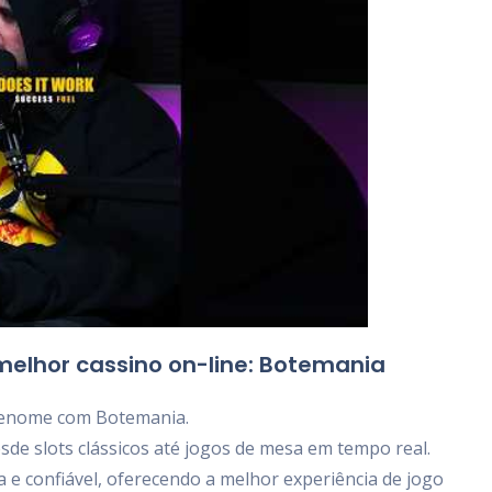
elhor cassino on-line: Botemania
 renome com Botemania.
sde slots clássicos até jogos de mesa em tempo real.
e confiável, oferecendo a melhor experiência de jogo