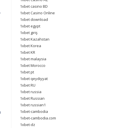
1xbet casino BD
o
1xbet Casino Online
1xbet download
1xbet egypt
1xbet giriş
1xbet Kazahstan
1xbet Korea
1xbet KR
1xbet malaysia
1xbet Morocco
1xbet pt
1xbet qeydiyyat
1xbet RU
1xbet russia
1xbet Russian
1xbet russian1
a
1xbet-cambodia
1xbet-cambodia.com
1xbet-dz