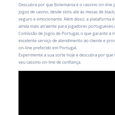
Descubra por que Botemania é o cassino on-line 
jogos de casino, desde slots até às mesas de blac
seguro e emocionante. Além disso, a plataforma é 
ainda mais atraente para jogadores portugueses.
Comissão de Jogos de Portugal, o que garante a i
excelente serviço de atendimento ao cliente e pro
on-line preferido em Portugal.
Experimente a sua sorte hoje e descubra por qu
seu cassino on-line de confiança.