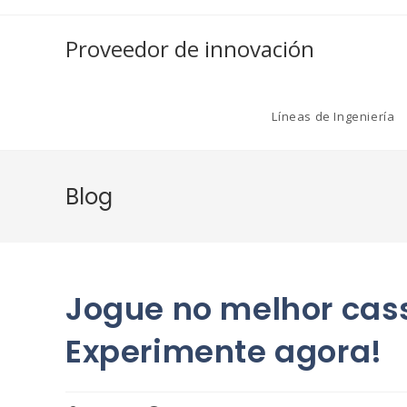
Saltar
al
Proveedor de innovación
contenido
Líneas de Ingeniería
Blog
Jogue no melhor cass
Experimente agora!