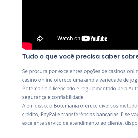
Tudo o que você precisa saber sobr
Se procura por excelentes opções de casinos onli
casino online oferece uma ampla variedade de jogos
Botemania é licenciado e regulamentado pela Auto
segurança e confiabilidade.
Além disso, o Botemania oferece diversos método
crédito, PayPal e transferências bancárias. E se 
excelente serviço de atendimento ao cliente, dispo