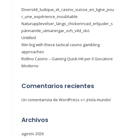
Diversité_ludique_et_casino_suisse_en_ligne_pou
r_une_expérience_inoubliable
Naturupplevelser_längs_chickenroad_erbjuder_s
pännande_utmaningar_och_vild_skö
Untitled
Win big with these tactical casino gambling
approaches
Rollino Casino – Gaming Quick‑Hit per il Giocatore
Moderno
Comentarios recientes
Un comentarista de WordPress
en
¡Hola mundo!
Archivos
agosto 2026