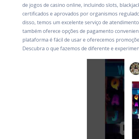
de jogos de casino online, incluindo slots, blackj
certificados e aprovados por organismos regulado
disso, temos um excelente serviço de atendimento
também oferece opções de pagamento convenient
plataforma é fácil de usar e oferecemos promoçõe
Descubra o que fazemos de diferente e experime