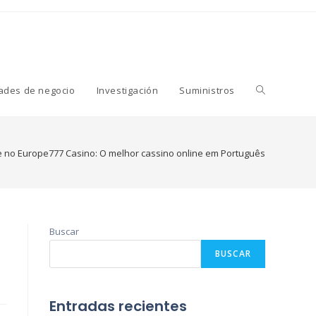
ades de negocio
Investigación
Suministros
e no Europe777 Casino: O melhor cassino online em Português
Buscar
BUSCAR
Entradas recientes