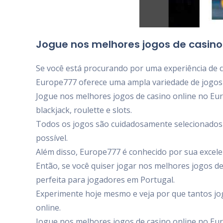
Jogue nos melhores jogos de casino
Se você está procurando por uma experiência de c
Europe777 oferece uma ampla variedade de jogos d
Jogue nos melhores jogos de casino online no Eu
blackjack, roulette e slots.
Todos os jogos são cuidadosamente selecionados 
possível.
Além disso, Europe777 é conhecido por sua excel
Então, se você quiser jogar nos melhores jogos de
perfeita para jogadores em Portugal.
Experimente hoje mesmo e veja por que tantos jo
online.
Jogue nos melhores jogos de casino online no E