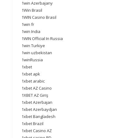
1win Azerbajany
1Win Brasil
1WIN Casino Brasil
1win fr
1win India
1WIN Official In Russia
1win Turkiye
1win uzbekistan
1winRussia
1xbet
1xbet apk
1xbet arabic
1xbet AZ Casino
1XBET AZ Giriş
1xbet Azerbajan
1xbet Azerbaydjan
1xbet Bangladesh
1xbet Brazil
1xbet Casino AZ
s
1xbet casino BD