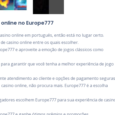
 online no Europe777
asino online em português, então está no lugar certo.
e casino online entre os quais escolher.
rope777 e aproveite a emoção de jogos clássicos como
para garantir que você tenha a melhor experiência de jogo
ente atendimento ao cliente e opções de pagamento seguras
 casino online, não procura mais. Europe777 é a escolha
gadores escolhem Europe777 para sua experiência de casin
urope777 e ganhe ótimos prêmios e promoções.