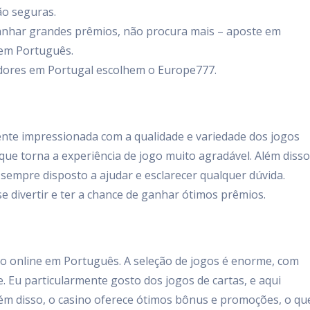
ão seguras.
 ganhar grandes prêmios, não procura mais – aposte em
 em Português.
adores em Portugal escolhem o Europe777.
ente impressionada com a qualidade e variedade dos jogos
 o que torna a experiência de jogo muito agradável. Além disso
 sempre disposto a ajudar e esclarecer qualquer dúvida.
divertir e ter a chance de ganhar ótimos prêmios.
o online em Português. A seleção de jogos é enorme, com
. Eu particularmente gosto dos jogos de cartas, e aqui
ém disso, o casino oferece ótimos bônus e promoções, o qu