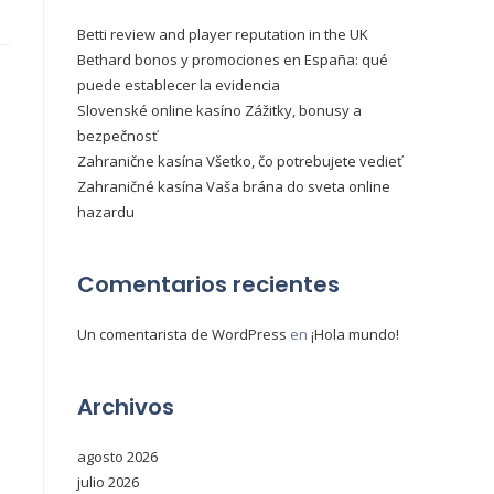
Betti review and player reputation in the UK
Bethard bonos y promociones en España: qué
puede establecer la evidencia
Slovenské online kasíno Zážitky, bonusy a
bezpečnosť
Zahranične kasína Všetko, čo potrebujete vedieť
Zahraničné kasína Vaša brána do sveta online
hazardu
Comentarios recientes
Un comentarista de WordPress
en
¡Hola mundo!
Archivos
agosto 2026
julio 2026