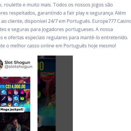
ack, roulette e muito mais. Todos os nossos jogos são
res respeitados, garantindo a fair play e segurança. Além
 ao cliente, disponível 24/7 em Português. Europe777 Casin
es e seguras para jogadores portugueses. A nossa
s e ofertas especiais regulares para mantê-lo entretenido.
nte o melhor casso online em Português hoje mesmo!