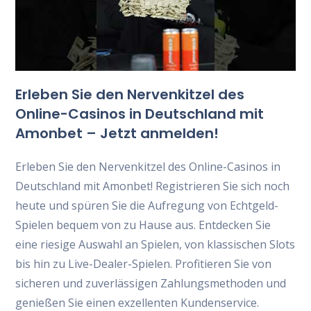
Erleben Sie den Nervenkitzel des
Online-Casinos in Deutschland mit
Amonbet – Jetzt anmelden!
Erleben Sie den Nervenkitzel des Online-Casinos in
Deutschland mit Amonbet! Registrieren Sie sich noch
heute und spüren Sie die Aufregung von Echtgeld-
Spielen bequem von zu Hause aus. Entdecken Sie
eine riesige Auswahl an Spielen, von klassischen Slots
bis hin zu Live-Dealer-Spielen. Profitieren Sie von
sicheren und zuverlässigen Zahlungsmethoden und
genießen Sie einen exzellenten Kundenservice.