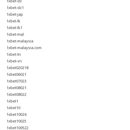
1xbet-dz
1xbet-dz1
1xbet-jap
1xbet-lk
1xbet-lk1
1xbet-mal
1xbet-malaysia
1xbet-malaysia.com
1xbet-tn
1xbet-vn
1xbet020218
1xbet06021
1xbet07023
1xbet08021
1xbet08022
1xbet1
1xbet10
1xbet10024
1xbet10025
1xbet100522