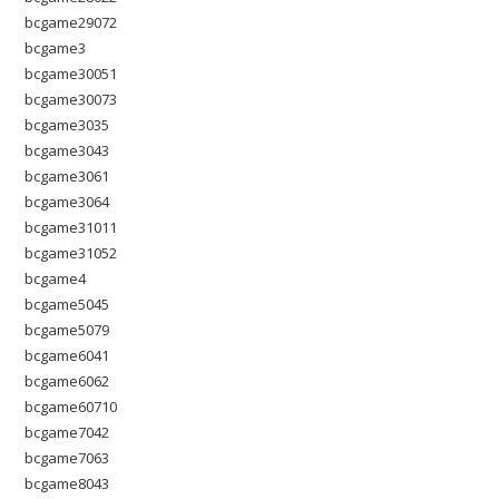
bcgame29072
bcgame3
bcgame30051
bcgame30073
bcgame3035
bcgame3043
bcgame3061
bcgame3064
bcgame31011
bcgame31052
bcgame4
bcgame5045
bcgame5079
bcgame6041
bcgame6062
bcgame60710
bcgame7042
bcgame7063
bcgame8043