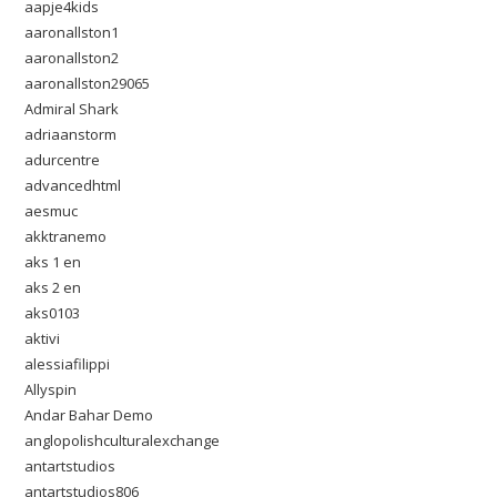
aapje4kids
aaronallston1
aaronallston2
aaronallston29065
Admiral Shark
adriaanstorm
adurcentre
advancedhtml
aesmuc
akktranemo
aks 1 en
aks 2 en
aks0103
aktivi
alessiafilippi
Allyspin
Andar Bahar Demo
anglopolishculturalexchange
antartstudios
antartstudios806