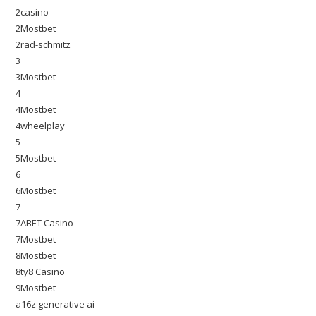
2casino
2Mostbet
2rad-schmitz
3
3Mostbet
4
4Mostbet
4wheelplay
5
5Mostbet
6
6Mostbet
7
7ABET Casino
7Mostbet
8Mostbet
8ty8 Casino
9Mostbet
a16z generative ai