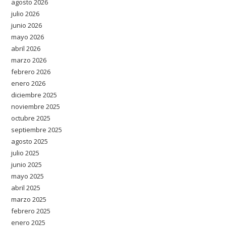
agosto 2026
julio 2026
junio 2026
mayo 2026
abril 2026
marzo 2026
febrero 2026
enero 2026
diciembre 2025
noviembre 2025
octubre 2025
septiembre 2025
agosto 2025
julio 2025
junio 2025
mayo 2025
abril 2025
marzo 2025
febrero 2025
enero 2025