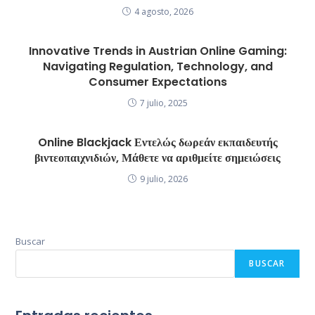
4 agosto, 2026
Innovative Trends in Austrian Online Gaming:
Navigating Regulation, Technology, and
Consumer Expectations
7 julio, 2025
Online Blackjack Εντελώς δωρεάν εκπαιδευτής
βιντεοπαιχνιδιών, Μάθετε να αριθμείτε σημειώσεις
9 julio, 2026
Buscar
BUSCAR