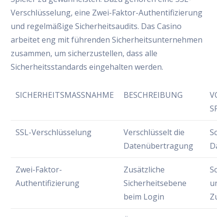
Verschlüsselung, eine Zwei-Faktor-Authentifizierung
und regelmäßige Sicherheitsaudits. Das Casino
arbeitet eng mit führenden Sicherheitsunternehmen
zusammen, um sicherzustellen, dass alle
Sicherheitsstandards eingehalten werden.
SICHERHEITSMASSNAHME
BESCHREIBUNG
V
S
SSL-Verschlüsselung
Verschlüsselt die
S
Datenübertragung
D
Zwei-Faktor-
Zusätzliche
S
Authentifizierung
Sicherheitsebene
u
beim Login
Z