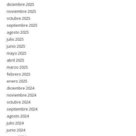
diciembre 2025
noviembre 2025
octubre 2025
septiembre 2025
agosto 2025
julio 2025
junio 2025
mayo 2025
abril 2025
marzo 2025
febrero 2025
enero 2025
diciembre 2024
noviembre 2024
octubre 2024
septiembre 2024
agosto 2024
julio 2024
junio 2024