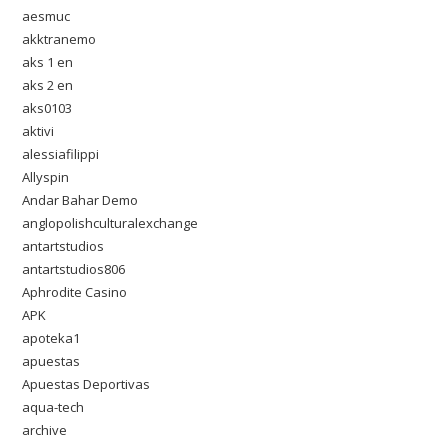
aesmuc
akktranemo
aks 1 en
aks 2 en
aks0103
aktivi
alessiafilippi
Allyspin
Andar Bahar Demo
anglopolishculturalexchange
antartstudios
antartstudios806
Aphrodite Casino
APK
apoteka1
apuestas
Apuestas Deportivas
aqua-tech
archive