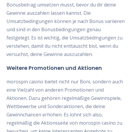
Bonusbetrag umsetzen musst, bevor du dir deine
Gewinne auszahlen lassen kannst. Die
Umsatzbedingungen können je nach Bonus variieren
und sind in den Bonusbedingungen genau
festgelegt. Es ist wichtig, die Umsatzbedingungen zu
verstehen, damit du nicht enttäuscht bist, wenn du
versuchst, deine Gewinne auszuzahlen.
Weitere Promotionen und Aktionen
morospin casino bietet nicht nur Boni, sondern auch
eine Vielzahl von anderen Promotionen und
Aktionen. Dazu gehören regelmäßige Gewinnspiele,
Wettbewerbe und Sonderaktionen, die deine
Gewinnchancen erhöhen. Es lohnt sich also,
regelmäßig die Aktionsseite von morospin casino zu
besuchen, um keine interessanten Angebote zu