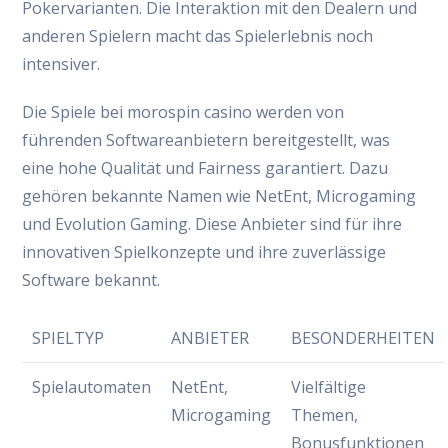
Pokervarianten. Die Interaktion mit den Dealern und
anderen Spielern macht das Spielerlebnis noch
intensiver.
Die Spiele bei morospin casino werden von
führenden Softwareanbietern bereitgestellt, was
eine hohe Qualität und Fairness garantiert. Dazu
gehören bekannte Namen wie NetEnt, Microgaming
und Evolution Gaming. Diese Anbieter sind für ihre
innovativen Spielkonzepte und ihre zuverlässige
Software bekannt.
SPIELTYP
ANBIETER
BESONDERHEITEN
Spielautomaten
NetEnt,
Vielfältige
Microgaming
Themen,
Bonusfunktionen