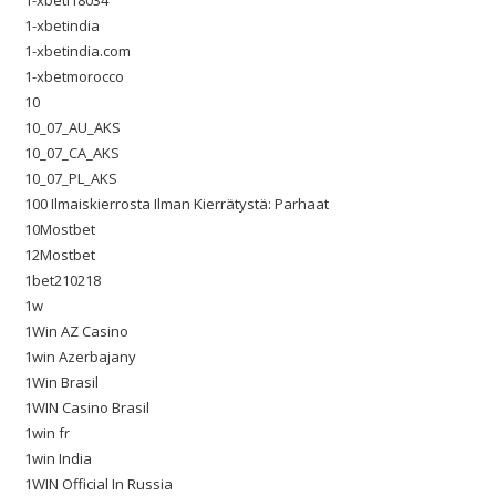
1-xbetindia
1-xbetindia.com
1-xbetmorocco
10
10_07_AU_AKS
10_07_CA_AKS
10_07_PL_AKS
100 Ilmaiskierrosta Ilman Kierrätystä: Parhaat
10Mostbet
12Mostbet
1bet210218
1w
1Win AZ Casino
1win Azerbajany
1Win Brasil
1WIN Casino Brasil
1win fr
1win India
1WIN Official In Russia