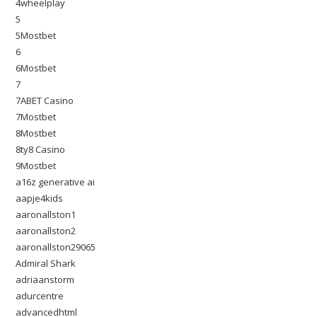
4wheelplay
5
5Mostbet
6
6Mostbet
7
7ABET Casino
7Mostbet
8Mostbet
8ty8 Casino
9Mostbet
a16z generative ai
aapje4kids
aaronallston1
aaronallston2
aaronallston29065
Admiral Shark
adriaanstorm
adurcentre
advancedhtml