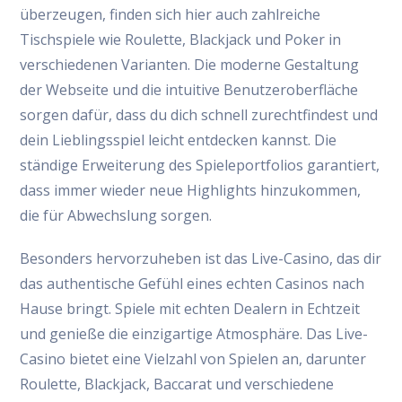
überzeugen, finden sich hier auch zahlreiche
Tischspiele wie Roulette, Blackjack und Poker in
verschiedenen Varianten. Die moderne Gestaltung
der Webseite und die intuitive Benutzeroberfläche
sorgen dafür, dass du dich schnell zurechtfindest und
dein Lieblingsspiel leicht entdecken kannst. Die
ständige Erweiterung des Spieleportfolios garantiert,
dass immer wieder neue Highlights hinzukommen,
die für Abwechslung sorgen.
Besonders hervorzuheben ist das Live-Casino, das dir
das authentische Gefühl eines echten Casinos nach
Hause bringt. Spiele mit echten Dealern in Echtzeit
und genieße die einzigartige Atmosphäre. Das Live-
Casino bietet eine Vielzahl von Spielen an, darunter
Roulette, Blackjack, Baccarat und verschiedene