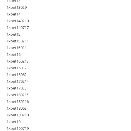
1xbet13
1xbet13029
1xbet14
1xbet140210
1xbet140717
1xbet15
1xbet150211
1xbet15031
1xbet16
1xbet160213
1xbet16032
1xbet16062
1xbet170214
1xbet17033
1xbet180215
1xbet180216
1xbet18063
1xbet180718
1xbet19
1xbet190719