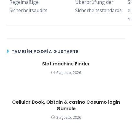
Regelmäßige
Überprüfung der
S
Sicherheitsaudits
Sicherheitsstandards
e
S
TAMBIÉN PODRÍA GUSTARTE
Slot machine Finder
6 agosto, 2026
Cellular Book, Obtain & casino Casumo login
Gamble
3 agosto, 2026