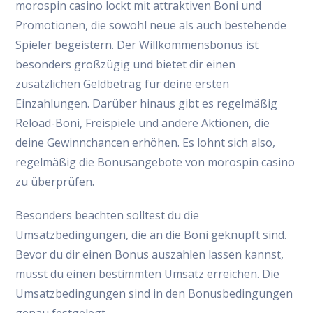
morospin casino lockt mit attraktiven Boni und
Promotionen, die sowohl neue als auch bestehende
Spieler begeistern. Der Willkommensbonus ist
besonders großzügig und bietet dir einen
zusätzlichen Geldbetrag für deine ersten
Einzahlungen. Darüber hinaus gibt es regelmäßig
Reload-Boni, Freispiele und andere Aktionen, die
deine Gewinnchancen erhöhen. Es lohnt sich also,
regelmäßig die Bonusangebote von morospin casino
zu überprüfen.
Besonders beachten solltest du die
Umsatzbedingungen, die an die Boni geknüpft sind.
Bevor du dir einen Bonus auszahlen lassen kannst,
musst du einen bestimmten Umsatz erreichen. Die
Umsatzbedingungen sind in den Bonusbedingungen
genau festgelegt.