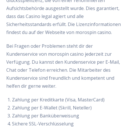
Glücksspiellizenz, die von einer renommierten
Aufsichtsbehörde ausgestellt wurde. Dies garantiert,
dass das Casino legal agiert und alle
Sicherheitsstandards erfüllt. Die Lizenzinformationen
findest du auf der Webseite von morospin casino.
Bei Fragen oder Problemen steht dir der
Kundenservice von morospin casino jederzeit zur
Verfügung. Du kannst den Kundenservice per E-Mail,
Chat oder Telefon erreichen. Die Mitarbeiter des
Kundenservice sind freundlich und kompetent und
helfen dir gerne weiter.
Zahlung per Kreditkarte (Visa, MasterCard)
Zahlung per E-Wallet (Skrill, Neteller)
Zahlung per Banküberweisung
Sichere SSL-Verschlüsselung