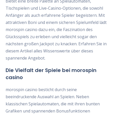
bietet eine breite Palette an Spielautomaten,
Tischspielen und Live-Casino-Optionen, die sowohl
Anfänger als auch erfahrene Spieler begeistern. Mit
attraktiven Boni und einem sicheren Spielumfeld lädt
morospin casino dazu ein, die Faszination des
Glücksspiels zu erleben und vielleicht sogar den
nächsten großen Jackpot zu knacken. Erfahren Sie in
diesem Artikel alles Wissenswerte über dieses
spannende Angebot.
Die Vielfalt der Spiele bei morospin
casino
morospin casino besticht durch seine
beeindruckende Auswahl an Spielen. Neben
klassischen Spielautomaten, die mit ihren bunten
Grafiken und spannenden Bonusfunktionen