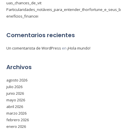
uas_chances_de_vit
Particularidades_notáveis_para_entender_thorfortune_e_seus_b
enefícios_financei
Comentarios recientes
Un comentarista de WordPress
en
¡Hola mundo!
Archivos
agosto 2026
julio 2026
junio 2026
mayo 2026
abril 2026
marzo 2026
febrero 2026
enero 2026