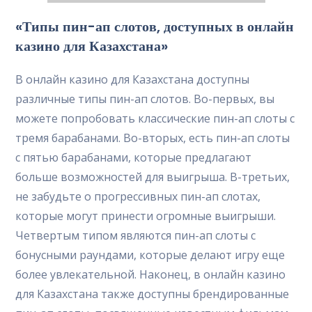
«Типы пин-ап слотов, доступных в онлайн
казино для Казахстана»
В онлайн казино для Казахстана доступны
различные типы пин-ап слотов. Во-первых, вы
можете попробовать классические пин-ап слоты с
тремя барабанами. Во-вторых, есть пин-ап слоты
с пятью барабанами, которые предлагают
больше возможностей для выигрыша. В-третьих,
не забудьте о прогрессивных пин-ап слотах,
которые могут принести огромные выигрыши.
Четвертым типом являются пин-ап слоты с
бонусными раундами, которые делают игру еще
более увлекательной. Наконец, в онлайн казино
для Казахстана также доступны брендированные