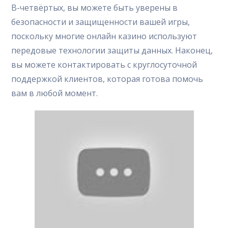
В-четвёртых, вы можете быть уверены в
безопасности и защищенности вашей игры,
поскольку многие онлайн казино используют
передовые технологии защиты данных. Наконец,
вы можете контактировать с круглосуточной
поддержкой клиентов, которая готова помочь
вам в любой момент.