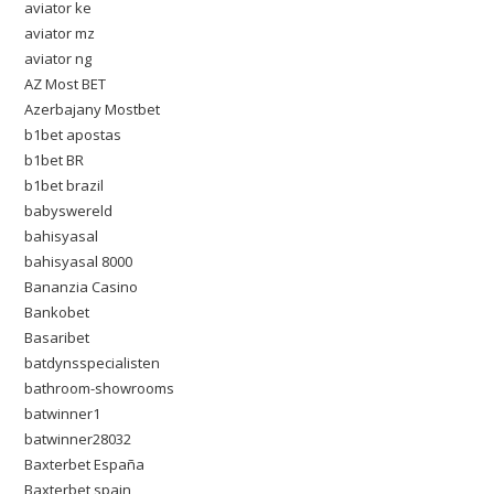
aviator ke
aviator mz
aviator ng
AZ Most BET
Azerbajany Mostbet
b1bet apostas
b1bet BR
b1bet brazil
babyswereld
bahisyasal
bahisyasal 8000
Bananzia Casino
Bankobet
Basaribet
batdynsspecialisten
bathroom-showrooms
batwinner1
batwinner28032
Baxterbet España
Baxterbet spain