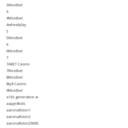
3Mostbet
4
4Mostbet
4wheelplay
5
5Mostbet
6
6Mostbet
7
7ABET Casino
7Mostbet
8Mostbet
8ty8 Casino
9Mostbet
a16z generative ai
aapje4kids
aaronallston1
aaronallston2
aaronallston29065