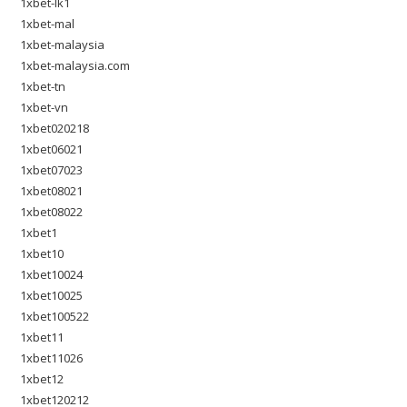
1xbet-lk1
1xbet-mal
1xbet-malaysia
1xbet-malaysia.com
1xbet-tn
1xbet-vn
1xbet020218
1xbet06021
1xbet07023
1xbet08021
1xbet08022
1xbet1
1xbet10
1xbet10024
1xbet10025
1xbet100522
1xbet11
1xbet11026
1xbet12
1xbet120212