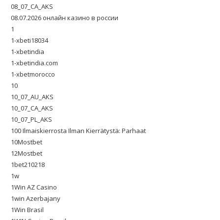
08_07_CA_AKS
08.07.2026 онлайн казино в россии
1
1-xbeti18034
1-xbetindia
1-xbetindia.com
1-xbetmorocco
10
10_07_AU_AKS
10_07_CA_AKS
10_07_PL_AKS
100 Ilmaiskierrosta Ilman Kierrätystä: Parhaat
10Mostbet
12Mostbet
1bet210218
1w
1Win AZ Casino
1win Azerbajany
1Win Brasil