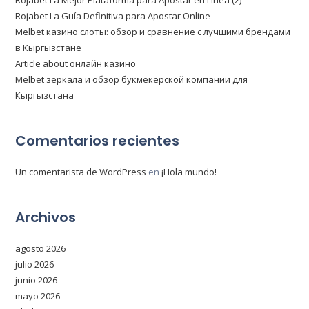
Rojabet La Guía Definitiva para Apostar Online
Melbet казино слоты: обзор и сравнение с лучшими брендами
в Кыргызстане
Article about онлайн казино
Melbet зеркала и обзор букмекерской компании для
Кыргызстана
Comentarios recientes
Un comentarista de WordPress
en
¡Hola mundo!
Archivos
agosto 2026
julio 2026
junio 2026
mayo 2026