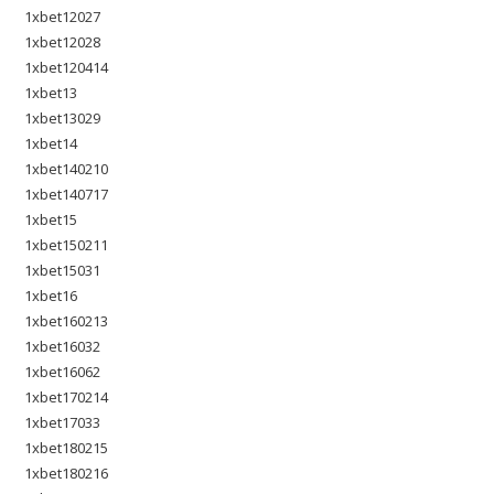
1xbet12027
1xbet12028
1xbet120414
1xbet13
1xbet13029
1xbet14
1xbet140210
1xbet140717
1xbet15
1xbet150211
1xbet15031
1xbet16
1xbet160213
1xbet16032
1xbet16062
1xbet170214
1xbet17033
1xbet180215
1xbet180216