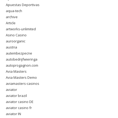
Apuestas Deportivas
aqua-tech
archive
Article
artworks-unlimited
Asino Casino
auroorganic
austria
autembezpecne
autobedrijfwieringa
autoprogagnon.com
Avia Masters
Avia Masters Demo
aviamasters-casinos
aviator
aviator brazil
aviator casino DE
aviator casino fr
aviator IN