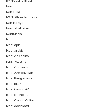
1WIN Casino Brasil
1win fr
1win India
1WIN Official In Russia
1win Turkiye
1win uzbekistan
1winRussia
1xbet
1xbet apk
1xbet arabic
1xbet AZ Casino
1XBET AZ Giriş
1xbet Azerbajan
1xbet Azerbaydjan
1xbet Bangladesh
1xbet Brazil
1xbet Casino AZ
1xbet casino BD
1xbet Casino Online
1xbet download