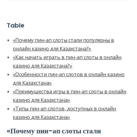
la
la
la
entrada:
entrada:
entrada:
Table
«Почему пин-ап слоты стали популярны в
онлайн казино для Казахстана?»
«Как начать играть в пин-ап слоты в онлайн
казино для Казахстана?»
«Особенности пин-ап слотов в онлайн казино
для Казахстана»
«Преимущества игры в пин-ап слоты в онлайн
казино для Казахстана»
«Типы пин-ап слотов, доступных в онлайн
казино для Казахстана»
«Почему пин-ап слоты стали