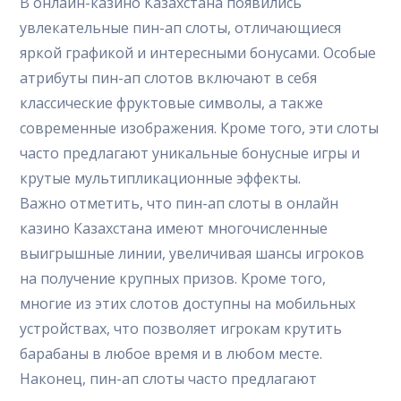
В онлайн-казино Казахстана появились
увлекательные пин-ап слоты, отличающиеся
яркой графикой и интересными бонусами. Особые
атрибуты пин-ап слотов включают в себя
классические фруктовые символы, а также
современные изображения. Кроме того, эти слоты
часто предлагают уникальные бонусные игры и
крутые мультипликационные эффекты.
Важно отметить, что пин-ап слоты в онлайн
казино Казахстана имеют многочисленные
выигрышные линии, увеличивая шансы игроков
на получение крупных призов. Кроме того,
многие из этих слотов доступны на мобильных
устройствах, что позволяет игрокам крутить
барабаны в любое время и в любом месте.
Наконец, пин-ап слоты часто предлагают