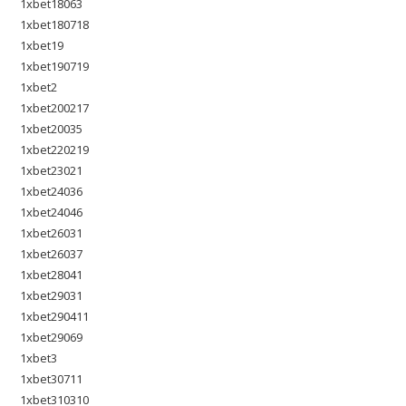
1xbet18063
1xbet180718
1xbet19
1xbet190719
1xbet2
1xbet200217
1xbet20035
1xbet220219
1xbet23021
1xbet24036
1xbet24046
1xbet26031
1xbet26037
1xbet28041
1xbet29031
1xbet290411
1xbet29069
1xbet3
1xbet30711
1xbet310310