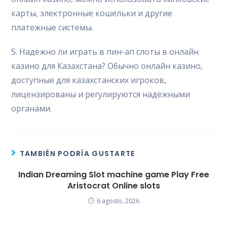
карты, электронные кошельки и другие
платежные системы.
5. Надёжно ли играть в пин-ап слоты в онлайн
казино для Казахстана? Обычно онлайн казино,
доступные для казахстанских игроков,
лицензированы и регулируются надёжными
органами.
TAMBIÉN PODRÍA GUSTARTE
Indian Dreaming Slot machine game Play Free
Aristocrat Online slots
6 agosto, 2026