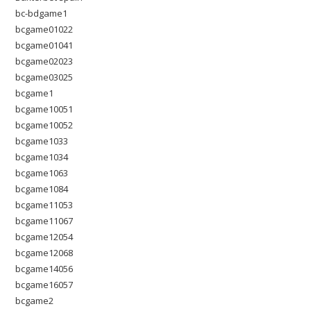
bc-bdgame1
bcgame01022
bcgame01041
bcgame02023
bcgame03025
bcgame1
bcgame10051
bcgame10052
bcgame1033
bcgame1034
bcgame1063
bcgame1084
bcgame11053
bcgame11067
bcgame12054
bcgame12068
bcgame14056
bcgame16057
bcgame2