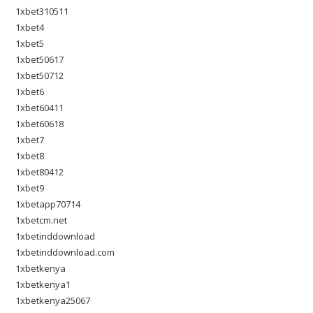
1xbet310511
1xbet4
1xbet5
1xbet50617
1xbet50712
1xbet6
1xbet60411
1xbet60618
1xbet7
1xbet8
1xbet80412
1xbet9
1xbetapp70714
1xbetcm.net
1xbetinddownload
1xbetinddownload.com
1xbetkenya
1xbetkenya1
1xbetkenya25067