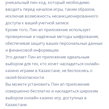
уникальный пин-код, который необходимо
вводить перед началом игры, таким образом,
исключая возможность несанкционированного
доступа к вашей учетной записи.
Кроме того, Пин ап приложение использует
проверенные и надёжные методы шифрования,
обеспечивая защиту ваших персональных данных
и финансовой информации.
Это делает Пин ап приложение идеальным
выбором для тех, кто хочет насладиться онлайн-
казино играми в Казахстане, не беспокоясь о
своей безопасности.
Вы можете установить Пин ап приложение
совершенно бесплатно и насладиться широким
выбором онлайн-казино игр, доступных в
Казахстане.