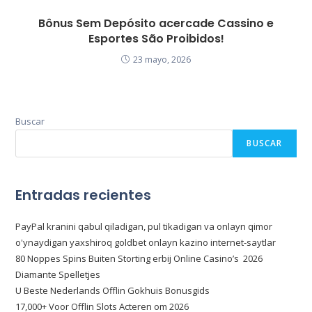
Bônus Sem Depósito acercade Cassino e
Esportes São Proibidos!
23 mayo, 2026
Buscar
BUSCAR
Entradas recientes
PayPal kranini qabul qiladigan, pul tikadigan va onlayn qimor
o'ynaydigan yaxshiroq goldbet onlayn kazino internet-saytlar
80 Noppes Spins Buiten Storting erbij Online Casino’s ️ 2026
Diamante Spelletjes
U Beste Nederlands Offlin Gokhuis Bonusgids
17,000+ Voor Offlin Slots Acteren om 2026