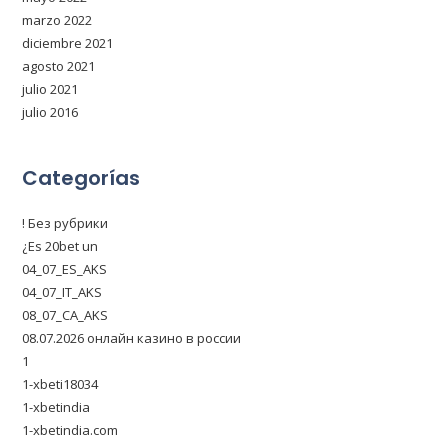
marzo 2022
diciembre 2021
agosto 2021
julio 2021
julio 2016
Categorías
! Без рубрики
¿Es 20bet un
04_07_ES_AKS
04_07_IT_AKS
08_07_CA_AKS
08.07.2026 онлайн казино в россии
1
1-xbeti18034
1-xbetindia
1-xbetindia.com