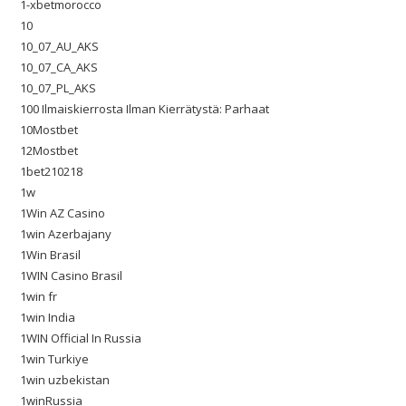
1-xbetmorocco
10
10_07_AU_AKS
10_07_CA_AKS
10_07_PL_AKS
100 Ilmaiskierrosta Ilman Kierrätystä: Parhaat
10Mostbet
12Mostbet
1bet210218
1w
1Win AZ Casino
1win Azerbajany
1Win Brasil
1WIN Casino Brasil
1win fr
1win India
1WIN Official In Russia
1win Turkiye
1win uzbekistan
1winRussia