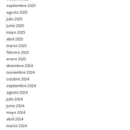
septiembre 2025
agosto 2025
julio 2025
junio 2025
mayo 2025
abril 2025
marzo 2025
febrero 2025
enero 2025
diciembre 2024
noviembre 2024
octubre 2024
septiembre 2024
agosto 2024
julio 2024
junio 2024
mayo 2024
abril 2024
marzo 2024