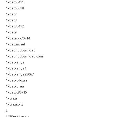
1xbet60411
1xbet60618
1xbet7
1xbet8
1xbet80412
1xbet9
1xbetapp70714
1xbetcm.net
1xbetinddownload
1xbetinddownload.com
1xbetkenya
1xbetkenya1
1xbetkenya25067
1xbetkg-login
1xbetkorea
1xbetpt80715
1xcinta
1xcinta.org
2
2020educacao