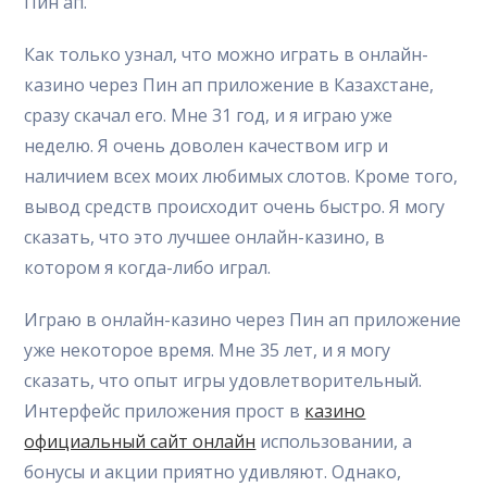
Пин ап.
Как только узнал, что можно играть в онлайн-
казино через Пин ап приложение в Казахстане,
сразу скачал его. Мне 31 год, и я играю уже
неделю. Я очень доволен качеством игр и
наличием всех моих любимых слотов. Кроме того,
вывод средств происходит очень быстро. Я могу
сказать, что это лучшее онлайн-казино, в
котором я когда-либо играл.
Играю в онлайн-казино через Пин ап приложение
уже некоторое время. Мне 35 лет, и я могу
сказать, что опыт игры удовлетворительный.
Интерфейс приложения прост в
казино
официальный сайт онлайн
использовании, а
бонусы и акции приятно удивляют. Однако,