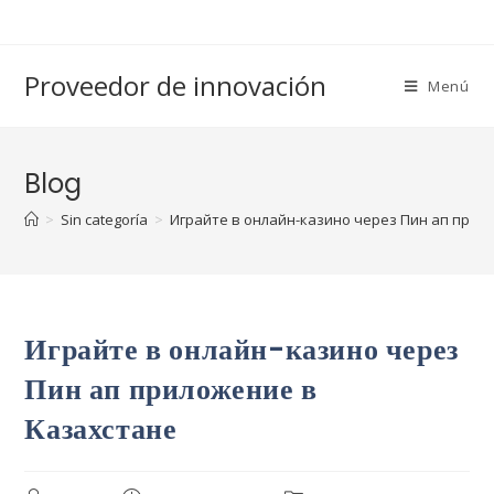
Saltar
al
contenido
Proveedor de innovación
Menú
Blog
>
Sin categoría
>
Играйте в онлайн-казино через Пин ап прил
Играйте в онлайн-казино через
Пин ап приложение в
Казахстане