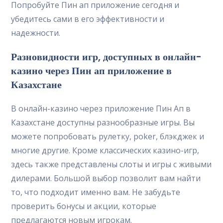
Попробуйте Пин ап приложение сегодня и
убедитесь сами в его эффективности и
надежности.
Разновидности игр, доступных в онлайн-
казино через Пин ап приложение в
Казахстане
В онлайн-казино через приложение Пин Ап в
Казахстане доступны разнообразные игры. Вы
можете попробовать рулетку, poker, блэкджек и
многие другие. Кроме классических казино-игр,
здесь также представлены слоты и игры с живыми
дилерами. Большой выбор позволит вам найти
то, что подходит именно вам. Не забудьте
проверить бонусы и акции, которые
предлагаются новым игрокам.