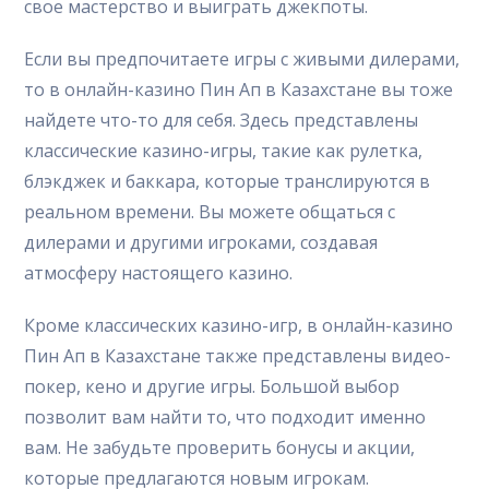
свое мастерство и выиграть джекпоты.
Если вы предпочитаете игры с живыми дилерами,
то в онлайн-казино Пин Ап в Казахстане вы тоже
найдете что-то для себя. Здесь представлены
классические казино-игры, такие как рулетка,
блэкджек и баккара, которые транслируются в
реальном времени. Вы можете общаться с
дилерами и другими игроками, создавая
атмосферу настоящего казино.
Кроме классических казино-игр, в онлайн-казино
Пин Ап в Казахстане также представлены видео-
покер, кено и другие игры. Большой выбор
позволит вам найти то, что подходит именно
вам. Не забудьте проверить бонусы и акции,
которые предлагаются новым игрокам.