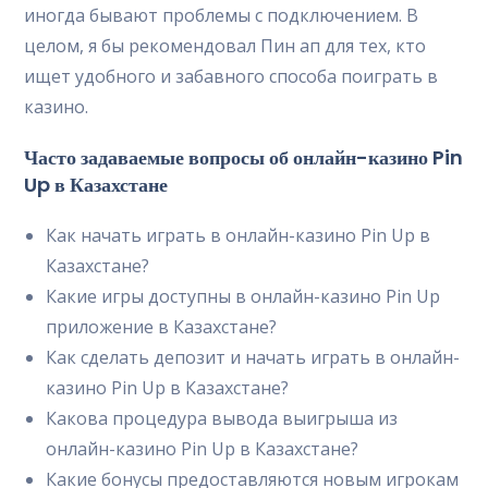
иногда бывают проблемы с подключением. В
целом, я бы рекомендовал Пин ап для тех, кто
ищет удобного и забавного способа поиграть в
казино.
Часто задаваемые вопросы об онлайн-казино Pin
Up в Казахстане
Как начать играть в онлайн-казино Pin Up в
Казахстане?
Какие игры доступны в онлайн-казино Pin Up
приложение в Казахстане?
Как сделать депозит и начать играть в онлайн-
казино Pin Up в Казахстане?
Какова процедура вывода выигрыша из
онлайн-казино Pin Up в Казахстане?
Какие бонусы предоставляются новым игрокам