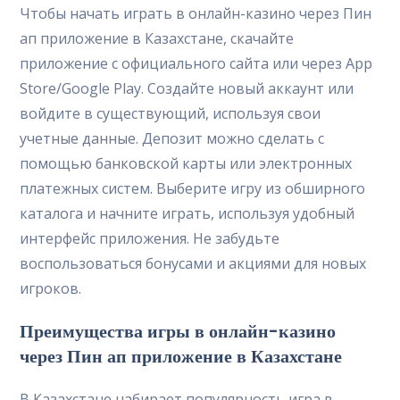
Чтобы начать играть в онлайн-казино через Пин
ап приложение в Казахстане, скачайте
приложение с официального сайта или через App
Store/Google Play. Создайте новый аккаунт или
войдите в существующий, используя свои
учетные данные. Депозит можно сделать с
помощью банковской карты или электронных
платежных систем. Выберите игру из обширного
каталога и начните играть, используя удобный
интерфейс приложения. Не забудьте
воспользоваться бонусами и акциями для новых
игроков.
Преимущества игры в онлайн-казино
через Пин ап приложение в Казахстане
В Казахстане набирает популярность игра в