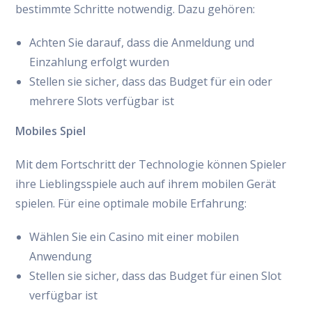
bestimmte Schritte notwendig. Dazu gehören:
Achten Sie darauf, dass die Anmeldung und
Einzahlung erfolgt wurden
Stellen sie sicher, dass das Budget für ein oder
mehrere Slots verfügbar ist
Mobiles Spiel
Mit dem Fortschritt der Technologie können Spieler
ihre Lieblingsspiele auch auf ihrem mobilen Gerät
spielen. Für eine optimale mobile Erfahrung:
Wählen Sie ein Casino mit einer mobilen
Anwendung
Stellen sie sicher, dass das Budget für einen Slot
verfügbar ist