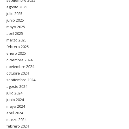
septiembre 2025
agosto 2025
julio 2025
junio 2025
mayo 2025
abril 2025
marzo 2025
febrero 2025
enero 2025
diciembre 2024
noviembre 2024
octubre 2024
septiembre 2024
agosto 2024
julio 2024
junio 2024
mayo 2024
abril 2024
marzo 2024
febrero 2024