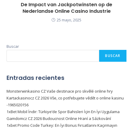
De Impact van Jackpotwinsten op de
Nederlandse Online Casino Industrie
25 mayo, 2025
Buscar
BUSCAR
Entradas recientes
Monsterwinkasino CZ Vaše destinace pro skvělé online hry
Kartackasinocz CZ 2026 Vše, co potřebujete vědět o online kasinu
-1965020156
1xBet Mobil İndir: Türkiye’de Spor Bahisleri İçin En İyi Uygulama
Gamdomcz CZ 2026 Budoucnost Online Hraní a Sázkování
1xbet Promo Code Turkey: En İyi Bonus Fırsatlarını Kaçırmayın