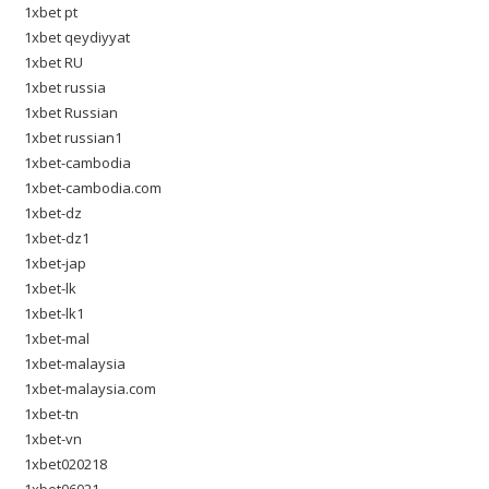
1xbet pt
1xbet qeydiyyat
1xbet RU
1xbet russia
1xbet Russian
1xbet russian1
1xbet-cambodia
1xbet-cambodia.com
1xbet-dz
1xbet-dz1
1xbet-jap
1xbet-lk
1xbet-lk1
1xbet-mal
1xbet-malaysia
1xbet-malaysia.com
1xbet-tn
1xbet-vn
1xbet020218