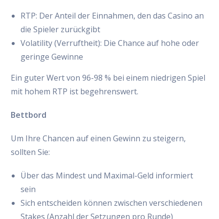
RTP: Der Anteil der Einnahmen, den das Casino an
die Spieler zurückgibt
Volatility (Verruftheit): Die Chance auf hohe oder
geringe Gewinne
Ein guter Wert von 96-98 % bei einem niedrigen Spiel
mit hohem RTP ist begehrenswert.
Bettbord
Um Ihre Chancen auf einen Gewinn zu steigern,
sollten Sie:
Über das Mindest und Maximal-Geld informiert
sein
Sich entscheiden können zwischen verschiedenen
Stakes (Anzahl der Setzungen pro Runde)