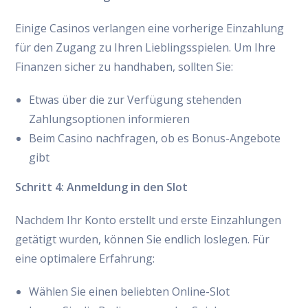
Einige Casinos verlangen eine vorherige Einzahlung
für den Zugang zu Ihren Lieblingsspielen. Um Ihre
Finanzen sicher zu handhaben, sollten Sie:
Etwas über die zur Verfügung stehenden
Zahlungsoptionen informieren
Beim Casino nachfragen, ob es Bonus-Angebote
gibt
Schritt 4: Anmeldung in den Slot
Nachdem Ihr Konto erstellt und erste Einzahlungen
getätigt wurden, können Sie endlich loslegen. Für
eine optimalere Erfahrung:
Wählen Sie einen beliebten Online-Slot