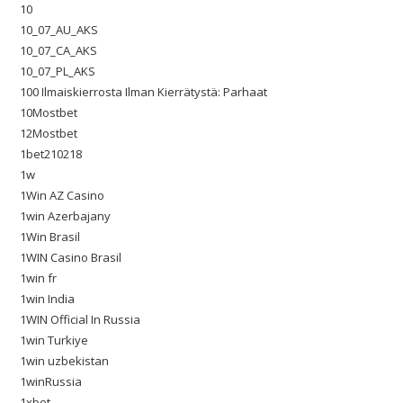
10
10_07_AU_AKS
10_07_CA_AKS
10_07_PL_AKS
100 Ilmaiskierrosta Ilman Kierrätystä: Parhaat
10Mostbet
12Mostbet
1bet210218
1w
1Win AZ Casino
1win Azerbajany
1Win Brasil
1WIN Casino Brasil
1win fr
1win India
1WIN Official In Russia
1win Turkiye
1win uzbekistan
1winRussia
1xbet