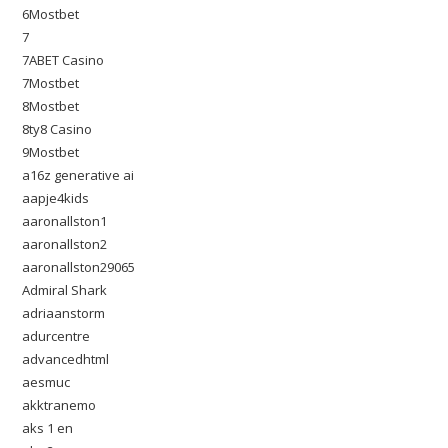
6Mostbet
7
7ABET Casino
7Mostbet
8Mostbet
8ty8 Casino
9Mostbet
a16z generative ai
aapje4kids
aaronallston1
aaronallston2
aaronallston29065
Admiral Shark
adriaanstorm
adurcentre
advancedhtml
aesmuc
akktranemo
aks 1 en