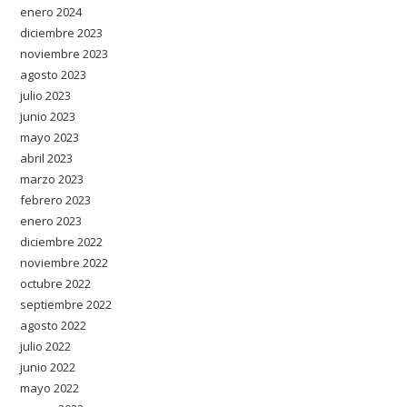
enero 2024
diciembre 2023
noviembre 2023
agosto 2023
julio 2023
junio 2023
mayo 2023
abril 2023
marzo 2023
febrero 2023
enero 2023
diciembre 2022
noviembre 2022
octubre 2022
septiembre 2022
agosto 2022
julio 2022
junio 2022
mayo 2022