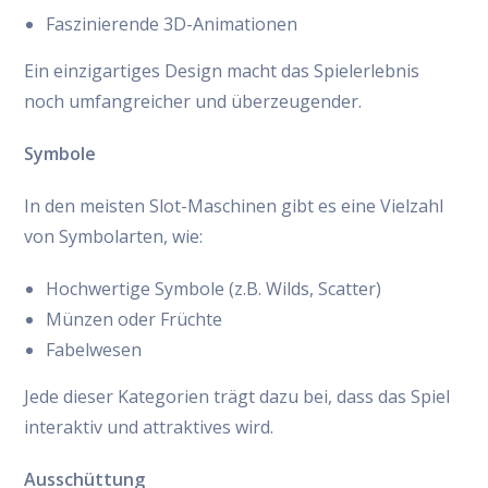
Faszinierende 3D-Animationen
Ein einzigartiges Design macht das Spielerlebnis
noch umfangreicher und überzeugender.
Symbole
In den meisten Slot-Maschinen gibt es eine Vielzahl
von Symbolarten, wie:
Hochwertige Symbole (z.B. Wilds, Scatter)
Münzen oder Früchte
Fabelwesen
Jede dieser Kategorien trägt dazu bei, dass das Spiel
interaktiv und attraktives wird.
Ausschüttung