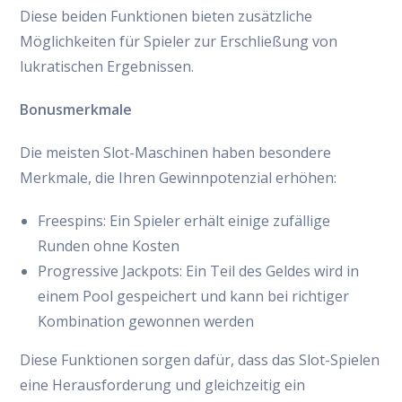
Diese beiden Funktionen bieten zusätzliche
Möglichkeiten für Spieler zur Erschließung von
lukratischen Ergebnissen.
Bonusmerkmale
Die meisten Slot-Maschinen haben besondere
Merkmale, die Ihren Gewinnpotenzial erhöhen:
Freespins: Ein Spieler erhält einige zufällige
Runden ohne Kosten
Progressive Jackpots: Ein Teil des Geldes wird in
einem Pool gespeichert und kann bei richtiger
Kombination gewonnen werden
Diese Funktionen sorgen dafür, dass das Slot-Spielen
eine Herausforderung und gleichzeitig ein