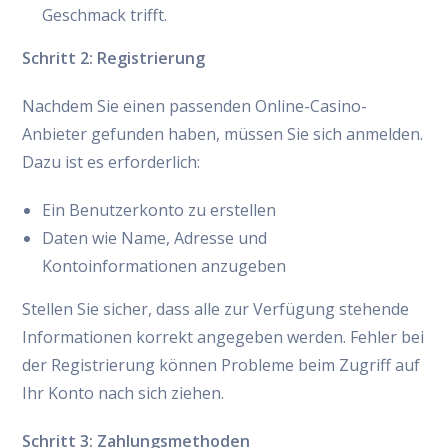
Geschmack trifft.
Schritt 2: Registrierung
Nachdem Sie einen passenden Online-Casino-
Anbieter gefunden haben, müssen Sie sich anmelden.
Dazu ist es erforderlich:
Ein Benutzerkonto zu erstellen
Daten wie Name, Adresse und
Kontoinformationen anzugeben
Stellen Sie sicher, dass alle zur Verfügung stehende
Informationen korrekt angegeben werden. Fehler bei
der Registrierung können Probleme beim Zugriff auf
Ihr Konto nach sich ziehen.
Schritt 3: Zahlungsmethoden