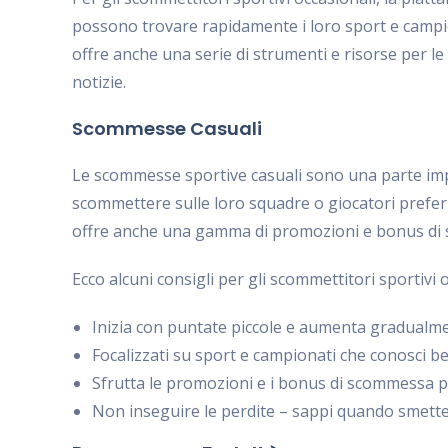
possono trovare rapidamente i loro sport e campion
offre anche una serie di strumenti e risorse per le 
notizie.
Scommesse Casuali
Le scommesse sportive casuali sono una parte imp
scommettere sulle loro squadre o giocatori preferi
offre anche una gamma di promozioni e bonus di s
Ecco alcuni consigli per gli scommettitori sportivi o
Inizia con puntate piccole e aumenta gradualm
Focalizzati su sport e campionati che conosci b
Sfrutta le promozioni e i bonus di scommessa p
Non inseguire le perdite – sappi quando smette