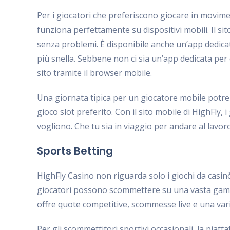
Per i giocatori che preferiscono giocare in movime
funziona perfettamente su dispositivi mobili. Il sit
senza problemi. È disponibile anche un’app dedicat
più snella. Sebbene non ci sia un’app dedicata per
sito tramite il browser mobile.
Una giornata tipica per un giocatore mobile potre
gioco slot preferito. Con il sito mobile di HighFly
vogliono. Che tu sia in viaggio per andare al lavor
Sports Betting
HighFly Casino non riguarda solo i giochi da casin
giocatori possono scommettere su una vasta gamma di
offre quote competitive, scommesse live e una vari
Per gli scommettitori sportivi occasionali, la piatt