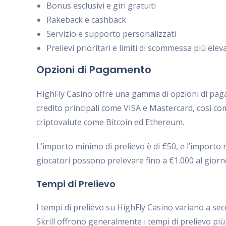
Bonus esclusivi e giri gratuiti
Rakeback e cashback
Servizio e supporto personalizzati
Prelievi prioritari e limiti di scommessa più eleva
Opzioni di Pagamento
HighFly Casino offre una gamma di opzioni di pagamen
credito principali come VISA e Mastercard, così com
criptovalute come Bitcoin ed Ethereum.
L’importo minimo di prelievo è di €50, e l’import
giocatori possono prelevare fino a €1.000 al giorn
Tempi di Prelievo
I tempi di prelievo su HighFly Casino variano a s
Skrill offrono generalmente i tempi di prelievo più 