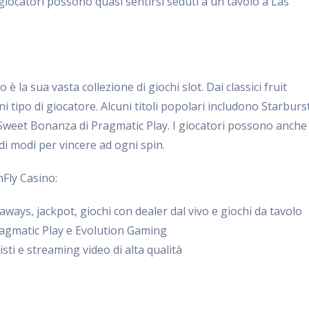
 i giocatori possono quasi sentirsi seduti a un tavolo a Las
 è la sua vasta collezione di giochi slot. Dai classici fruit
i tipo di giocatore. Alcuni titoli popolari includono Starburs
Sweet Bonanza di Pragmatic Play. I giocatori possono anche
di modi per vincere ad ogni spin.
hFly Casino:
gaways, jackpot, giochi con dealer dal vivo e giochi da tavolo
Pragmatic Play e Evolution Gaming
sti e streaming video di alta qualità