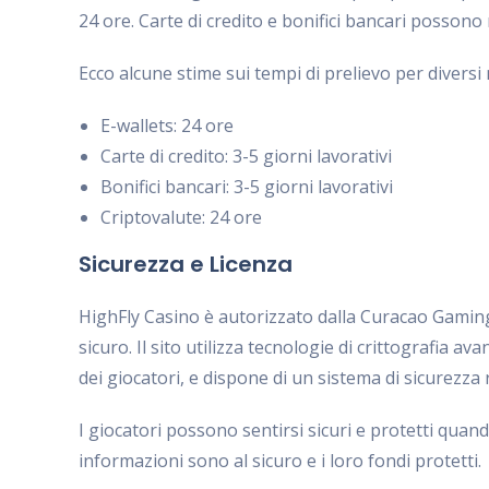
24 ore. Carte di credito e bonifici bancari possono 
Ecco alcune stime sui tempi di prelievo per divers
E-wallets: 24 ore
Carte di credito: 3-5 giorni lavorativi
Bonifici bancari: 3-5 giorni lavorativi
Criptovalute: 24 ore
Sicurezza e Licenza
HighFly Casino è autorizzato dalla Curacao Gaming 
sicuro. Il sito utilizza tecnologie di crittografia 
dei giocatori, e dispone di un sistema di sicurezza
I giocatori possono sentirsi sicuri e protetti qua
informazioni sono al sicuro e i loro fondi protetti.