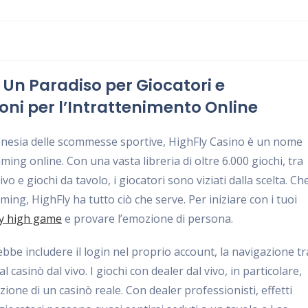
 Un Paradiso per Giocatori e
oni per l’Intrattenimento Online
frenesia delle scommesse sportive, HighFly Casino è un nome
ing online. Con una vasta libreria di oltre 6.000 giochi, tra
vo e giochi da tavolo, i giocatori sono viziati dalla scelta. Ch
ing, HighFly ha tutto ciò che serve. Per iniziare con i tuoi
ly high game
e provare l’emozione di persona.
bbe includere il login nel proprio account, la navigazione tr
l casinò dal vivo. I giochi con dealer dal vivo, in particolare,
one di un casinò reale. Con dealer professionisti, effetti