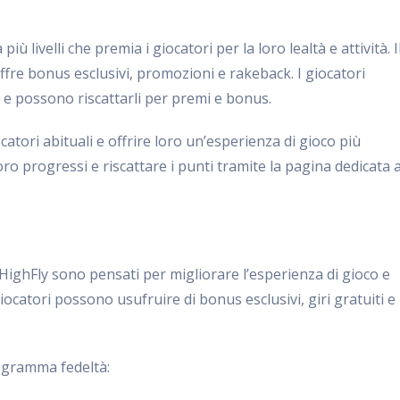
livelli che premia i giocatori per la loro lealtà e attività. I
ffre bonus esclusivi, promozioni e rakeback. I giocatori
e possono riscattarli per premi e bonus.
tori abituali e offrire loro un’esperienza di gioco più
ro progressi e riscattare i punti tramite la pagina dedicata a
 HighFly sono pensati per migliorare l’esperienza di gioco e
 giocatori possono usufruire di bonus esclusivi, giri gratuiti e
rogramma fedeltà: