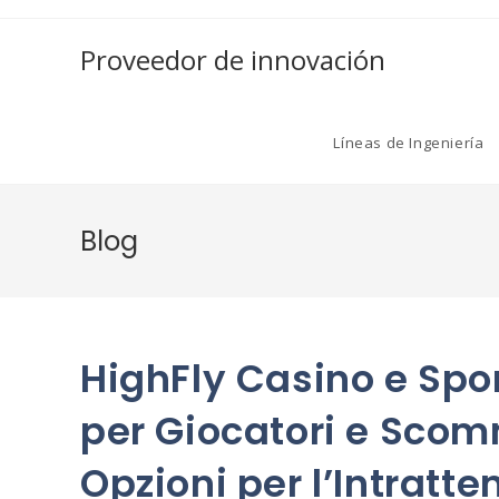
Saltar
al
Proveedor de innovación
contenido
Líneas de Ingeniería
Blog
HighFly Casino e Spor
per Giocatori e Scomm
Opzioni per l’Intratt