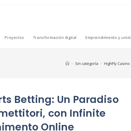
Proyectos
Transformación digital
Emprendimiento y unid
>
Sin categoría
>
HighFly Casino 
ts Betting: Un Paradiso
ettitori, con Infinite
enimento Online