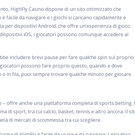
nto, HighFly Casino dispone di un sito ottimizzato che
o è facile da navigare e i giochi si caricano rapidamente e
a per dispositivi Android, che offre un’esperienza di gioco
 dispositivi iOS, i giocatori possono comunque accedere al
bbe includere brevi pause per fare qualche spin sul proprio
, i giocatori possono fare proprio questo, quando e dove
o o in fila, puoi sempre trovare qualche minuto per giocare.
ò – offre anche una piattaforma completa di sports betting. 
 sport, tra cui calcio, basket, tennis e altro ancora. Il si
età di mercati di scommessa tra cui scegliere.
aforma di HighFly è facile da usare e da navigare. I giocatori