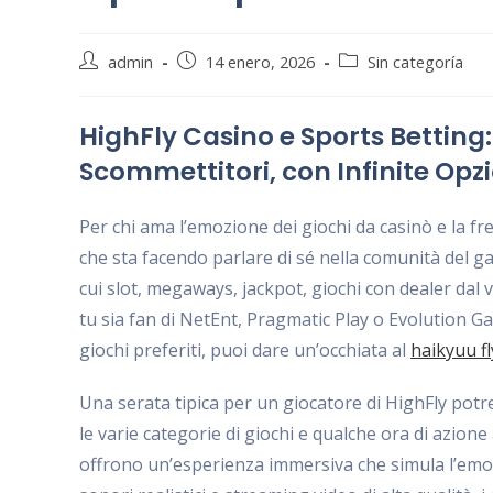
Autor
Publicación
Categoría
admin
14 enero, 2026
Sin categoría
de
de
de
la
la
la
HighFly Casino e Sports Betting:
entrada:
entrada:
entrada:
Scommettitori, con Infinite Opzi
Per chi ama l’emozione dei giochi da casinò e la 
che sta facendo parlare di sé nella comunità del gam
cui slot, megaways, jackpot, giochi con dealer dal vi
tu sia fan di NetEnt, Pragmatic Play o Evolution Gam
giochi preferiti, puoi dare un’occhiata al
haikyuu f
Una serata tipica per un giocatore di HighFly potre
le varie categorie di giochi e qualche ora di azione a
offrono un’esperienza immersiva che simula l’emozi