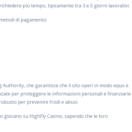
richiedere più tempo, tipicamente tra 3 e 5 giorni lavorativi.
i metodi di pagamento:
Authority, che garantisce che il sito operi in modo equo e
avanzate per proteggere le informazioni personali e finanziarie
 robusto per prevenire frodi e abusi.
ndo giocano su HighFly Casino, sapendo che le loro