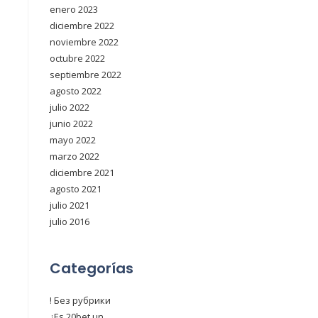
enero 2023
diciembre 2022
noviembre 2022
octubre 2022
septiembre 2022
agosto 2022
julio 2022
junio 2022
mayo 2022
marzo 2022
diciembre 2021
agosto 2021
julio 2021
julio 2016
Categorías
! Без рубрики
¿Es 20bet un