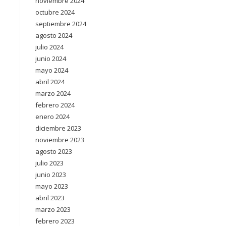
noviembre 2024
octubre 2024
septiembre 2024
agosto 2024
julio 2024
junio 2024
mayo 2024
abril 2024
marzo 2024
febrero 2024
enero 2024
diciembre 2023
noviembre 2023
agosto 2023
julio 2023
junio 2023
mayo 2023
abril 2023
marzo 2023
febrero 2023