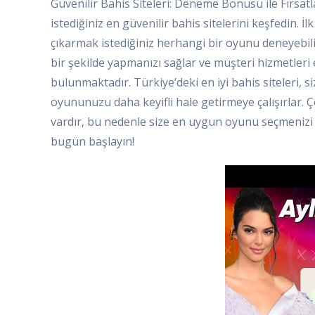
Güvenilir Bahis Siteleri: Deneme Bonusu ile Fırsatl
istediğiniz en güvenilir bahis sitelerini keşfedin. 
çıkarmak istediğiniz herhangi bir oyunu deneyebilir
bir şekilde yapmanızı sağlar ve müşteri hizmetleri 
bulunmaktadır. Türkiye’deki en iyi bahis siteleri, 
oyununuzu daha keyifli hale getirmeye çalışırlar. 
vardır, bu nedenle size en uygun oyunu seçmenizi siz
bugün başlayın!