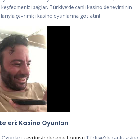
ı keşfedmenizi sağlar. Türkiye’de canlı kasino deneyiminin
larıyla çevrimiçi kasino oyunlarına göz atın!
eleri: Kasino Oyunları
o Oyunları,
çevrimsiz deneme bonusu
Türkiye’de canlı casino