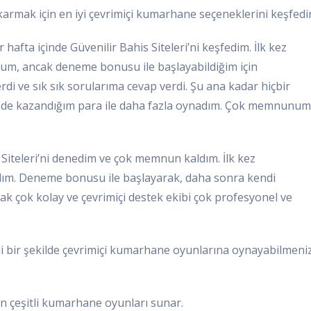
armak için en iyi çevrimiçi kumarhane seçeneklerini keşfedi
afta içinde Güvenilir Bahis Siteleri’ni keşfedim. İlk kez
um, ancak deneme bonusu ile başlayabildiğim için
rdi ve sık sık sorularıma cevap verdi. Şu ana kadar hiçbir
de kazandığım para ile daha fazla oynadım. Çok memnunum
iteleri’ni denedim ve çok memnun kaldım. İlk kez
dım. Deneme bonusu ile başlayarak, daha sonra kendi
k çok kolay ve çevrimiçi destek ekibi çok profesyonel ve
li bir şekilde çevrimiçi kumarhane oyunlarına oynayabilmeni
n çeşitli kumarhane oyunları sunar.