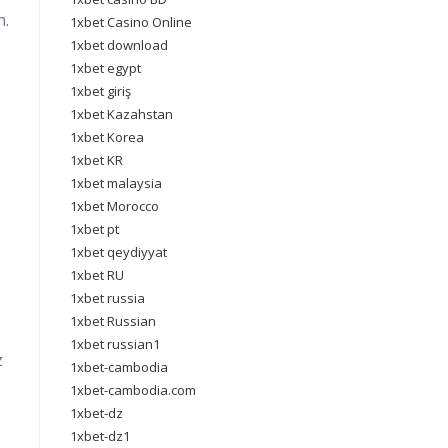
n.
1xbet Casino Online
1xbet download
1xbet egypt
1xbet giriş
1xbet Kazahstan
1xbet Korea
1xbet KR
1xbet malaysia
1xbet Morocco
1xbet pt
1xbet qeydiyyat
1xbet RU
1xbet russia
1xbet Russian
1xbet russian1
z
1xbet-cambodia
1xbet-cambodia.com
1xbet-dz
1xbet-dz1