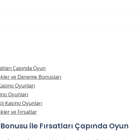
satları Çapında Oyun
ekler ve Deneme Bonusları
Kasino Oyunları
ino Oyunları
klı Kasino Oyunları
ler ve Fırsatlar
e Bonusu ile Fırsatları Çapında Oyun