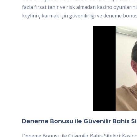
fazla fırsat tanır ve risk almadan kasino oyunların
keyfini çıkarmak için güvenilirliği ve deneme bonus
Deneme Bonusu ile Güvenilir Bahis Sit
Deneme Bonusu ile Güvenilir Bahis Siteleri: Kasin