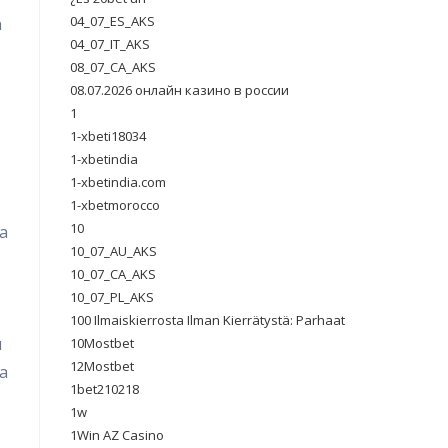
04_07_ES_AKS
n
04_07_IT_AKS
08_07_CA_AKS
08.07.2026 онлайн казино в россии
1
1-xbeti18034
1-xbetindia
1-xbetindia.com
1-xbetmorocco
10
ka
10_07_AU_AKS
10_07_CA_AKS
10_07_PL_AKS
100 Ilmaiskierrosta Ilman Kierrätystä: Parhaat
ü
10Mostbet
12Mostbet
da
1bet210218
1w
1Win AZ Casino