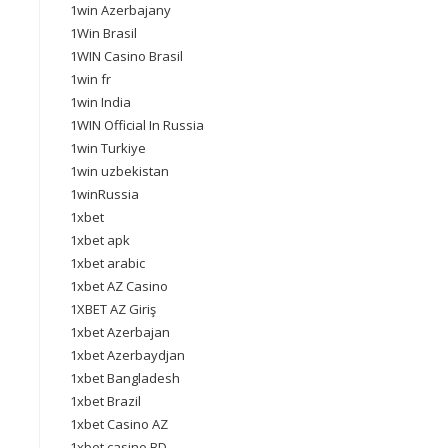
1win Azerbajany
1Win Brasil
1WIN Casino Brasil
1win fr
1win India
1WIN Official In Russia
1win Turkiye
1win uzbekistan
1winRussia
1xbet
1xbet apk
1xbet arabic
1xbet AZ Casino
1XBET AZ Giriş
1xbet Azerbajan
1xbet Azerbaydjan
1xbet Bangladesh
1xbet Brazil
1xbet Casino AZ
1xbet casino BD