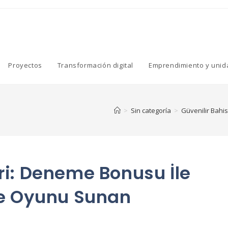
Proyectos
Transformación digital
Emprendimiento y unid
>
Sin categoría
>
Güvenilir Bahi
eri: Deneme Bonusu İle
e Oyunu Sunan