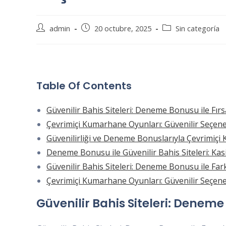
Autor
Publicación
Categoría
admin
20 octubre, 2025
Sin categoría
de
de
de
la
la
la
entrada:
entrada:
entrada:
Table Of Contents
Güvenilir Bahis Siteleri: Deneme Bonusu ile Fır
Çevrimiçi Kumarhane Oyunları: Güvenilir Seçen
Güvenilirliği ve Deneme Bonuslarıyla Çevrimiçi 
Deneme Bonusu ile Güvenilir Bahis Siteleri: Kas
Güvenilir Bahis Siteleri: Deneme Bonusu ile Far
Çevrimiçi Kumarhane Oyunları: Güvenilir Seçenek
Güvenilir Bahis Siteleri: Denem