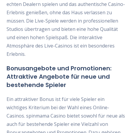
echten Dealern spielen und das authentische Casino-
Erlebnis genießen, ohne das Haus verlassen zu
müssen. Die Live-Spiele werden in professionellen
Studios übertragen und bieten eine hohe Qualität
und einen hohen Spielspaß. Die interaktive
Atmosphäre des Live-Casinos ist ein besonderes
Erlebnis.
Bonusangebote und Promotionen:
Attraktive Angebote für neue und
bestehende Spieler
Ein attraktiver Bonus ist für viele Spieler ein
wichtiges Kriterium bei der Wahl eines Online-
Casinos. spinmama Casino bietet sowohl für neue als
auch für bestehende Spieler eine Vielzahl von
Bonusangeboten und Promotionen. Dazu gehören