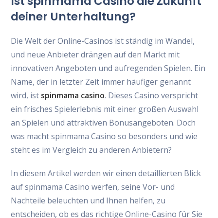
Ist spinmama Casino die Zukunft
deiner Unterhaltung?
Die Welt der Online-Casinos ist ständig im Wandel,
und neue Anbieter drängen auf den Markt mit
innovativen Angeboten und aufregenden Spielen. Ein
Name, der in letzter Zeit immer häufiger genannt
wird, ist
spinmama casino
. Dieses Casino verspricht
ein frisches Spielerlebnis mit einer großen Auswahl
an Spielen und attraktiven Bonusangeboten. Doch
was macht spinmama Casino so besonders und wie
steht es im Vergleich zu anderen Anbietern?
In diesem Artikel werden wir einen detaillierten Blick
auf spinmama Casino werfen, seine Vor- und
Nachteile beleuchten und Ihnen helfen, zu
entscheiden, ob es das richtige Online-Casino für Sie