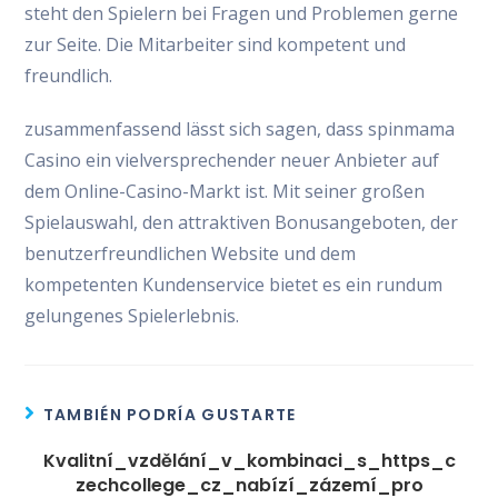
steht den Spielern bei Fragen und Problemen gerne
zur Seite. Die Mitarbeiter sind kompetent und
freundlich.
zusammenfassend lässt sich sagen, dass spinmama
Casino ein vielversprechender neuer Anbieter auf
dem Online-Casino-Markt ist. Mit seiner großen
Spielauswahl, den attraktiven Bonusangeboten, der
benutzerfreundlichen Website und dem
kompetenten Kundenservice bietet es ein rundum
gelungenes Spielerlebnis.
TAMBIÉN PODRÍA GUSTARTE
Kvalitní_vzdělání_v_kombinaci_s_https_c
zechcollege_cz_nabízí_zázemí_pro