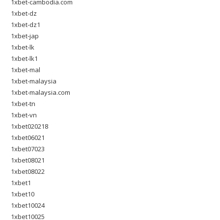
1xbet-cambodia.com
1xbet-dz
1xbet-dz1
1xbet-jap
1xbet-lk
1xbet-lk1
1xbet-mal
1xbet-malaysia
1xbet-malaysia.com
1xbet-tn
1xbet-vn
1xbet020218
1xbet06021
1xbet07023
1xbet08021
1xbet08022
1xbet1
1xbet10
1xbet10024
1xbet10025