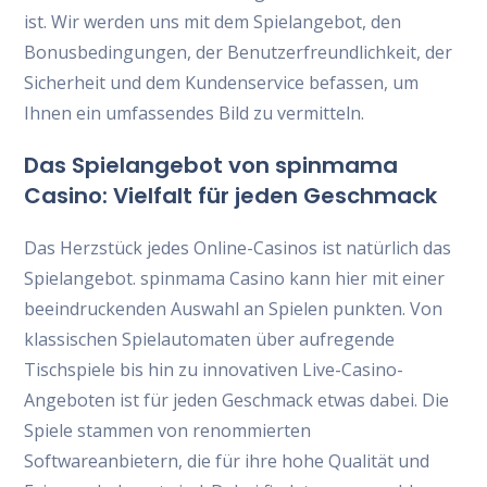
ist. Wir werden uns mit dem Spielangebot, den
Bonusbedingungen, der Benutzerfreundlichkeit, der
Sicherheit und dem Kundenservice befassen, um
Ihnen ein umfassendes Bild zu vermitteln.
Das Spielangebot von spinmama
Casino: Vielfalt für jeden Geschmack
Das Herzstück jedes Online-Casinos ist natürlich das
Spielangebot. spinmama Casino kann hier mit einer
beeindruckenden Auswahl an Spielen punkten. Von
klassischen Spielautomaten über aufregende
Tischspiele bis hin zu innovativen Live-Casino-
Angeboten ist für jeden Geschmack etwas dabei. Die
Spiele stammen von renommierten
Softwareanbietern, die für ihre hohe Qualität und