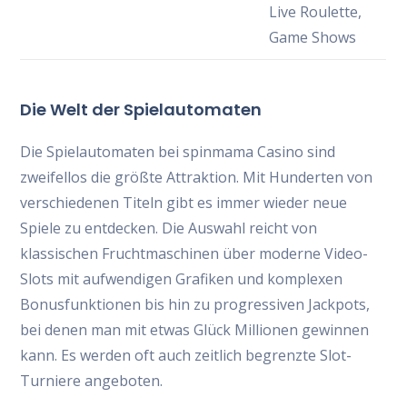
Live Roulette,
Game Shows
Die Welt der Spielautomaten
Die Spielautomaten bei spinmama Casino sind
zweifellos die größte Attraktion. Mit Hunderten von
verschiedenen Titeln gibt es immer wieder neue
Spiele zu entdecken. Die Auswahl reicht von
klassischen Fruchtmaschinen über moderne Video-
Slots mit aufwendigen Grafiken und komplexen
Bonusfunktionen bis hin zu progressiven Jackpots,
bei denen man mit etwas Glück Millionen gewinnen
kann. Es werden oft auch zeitlich begrenzte Slot-
Turniere angeboten.