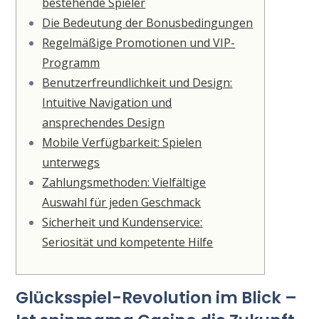
bestehende Spieler
Die Bedeutung der Bonusbedingungen
Regelmäßige Promotionen und VIP-
Programm
Benutzerfreundlichkeit und Design:
Intuitive Navigation und
ansprechendes Design
Mobile Verfügbarkeit: Spielen
unterwegs
Zahlungsmethoden: Vielfältige
Auswahl für jeden Geschmack
Sicherheit und Kundenservice:
Seriosität und kompetente Hilfe
Glücksspiel-Revolution im Blick –