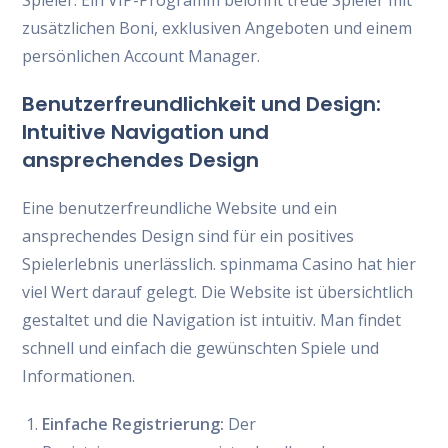
zusätzlichen Boni, exklusiven Angeboten und einem
persönlichen Account Manager.
Benutzerfreundlichkeit und Design:
Intuitive Navigation und
ansprechendes Design
Eine benutzerfreundliche Website und ein
ansprechendes Design sind für ein positives
Spielerlebnis unerlässlich. spinmama Casino hat hier
viel Wert darauf gelegt. Die Website ist übersichtlich
gestaltet und die Navigation ist intuitiv. Man findet
schnell und einfach die gewünschten Spiele und
Informationen.
Einfache Registrierung:
Der