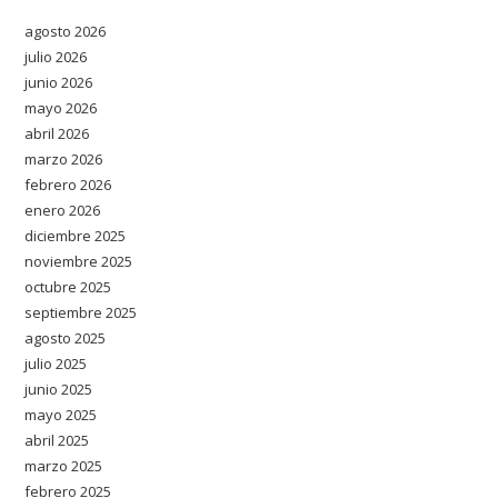
agosto 2026
julio 2026
junio 2026
mayo 2026
abril 2026
marzo 2026
febrero 2026
enero 2026
diciembre 2025
noviembre 2025
octubre 2025
septiembre 2025
agosto 2025
julio 2025
junio 2025
mayo 2025
abril 2025
marzo 2025
febrero 2025