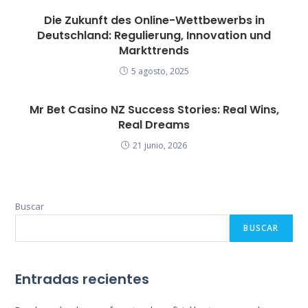
Die Zukunft des Online-Wettbewerbs in
Deutschland: Regulierung, Innovation und
Markttrends
5 agosto, 2025
Mr Bet Casino NZ Success Stories: Real Wins,
Real Dreams
21 junio, 2026
Buscar
BUSCAR
Entradas recientes