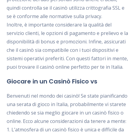
quindi controlla se il casinò utilizza crittografia SSL e
se è conforme alle normative sulla privacy.
Inoltre, è importante considerare la qualità del
servizio clienti, le opzioni di pagamento e prelievo e la
disponibilità di bonus e promozioni. Infine, assicurati
che il casinò sia compatibile con i tuoi dispositivi e
sistemi operativi preferiti. Con questi fattori in mente,
puoi trovare il casinò online perfetto per te in Italia.
Giocare in un Casinò Fisico vs
Benvenuti nel mondo dei casinò! Se state pianificando
una serata di gioco in Italia, probabilmente vi starete
chiedendo se sia meglio giocare in un casinò fisico o
online. Ecco alcune considerazioni da tenere a mente:
1. L’atmosfera di un casinò fisico è unica e difficile da