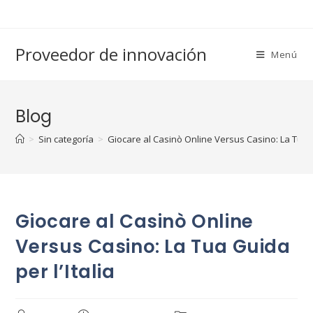
Saltar
al
contenido
Proveedor de innovación
Menú
Blog
>
Sin categoría
>
Giocare al Casinò Online Versus Casino: La Tua Gu
Giocare al Casinò Online
Versus Casino: La Tua Guida
per l’Italia