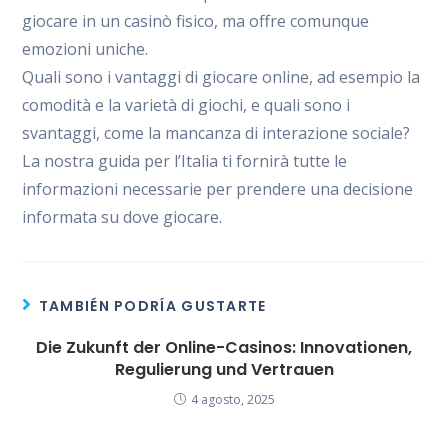
giocare in un casinò fisico, ma offre comunque
emozioni uniche.
Quali sono i vantaggi di giocare online, ad esempio la
comodità e la varietà di giochi, e quali sono i
svantaggi, come la mancanza di interazione sociale?
La nostra guida per l’Italia ti fornirà tutte le
informazioni necessarie per prendere una decisione
informata su dove giocare.
TAMBIÉN PODRÍA GUSTARTE
Die Zukunft der Online-Casinos: Innovationen,
Regulierung und Vertrauen
4 agosto, 2025