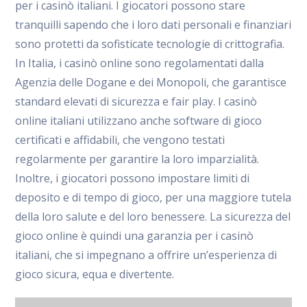
per i casinò italiani. I giocatori possono stare
tranquilli sapendo che i loro dati personali e finanziari
sono protetti da sofisticate tecnologie di crittografia.
In Italia, i casinò online sono regolamentati dalla
Agenzia delle Dogane e dei Monopoli, che garantisce
standard elevati di sicurezza e fair play. I casinò
online italiani utilizzano anche software di gioco
certificati e affidabili, che vengono testati
regolarmente per garantire la loro imparzialità.
Inoltre, i giocatori possono impostare limiti di
deposito e di tempo di gioco, per una maggiore tutela
della loro salute e del loro benessere. La sicurezza del
gioco online è quindi una garanzia per i casinò
italiani, che si impegnano a offrire un’esperienza di
gioco sicura, equa e divertente.