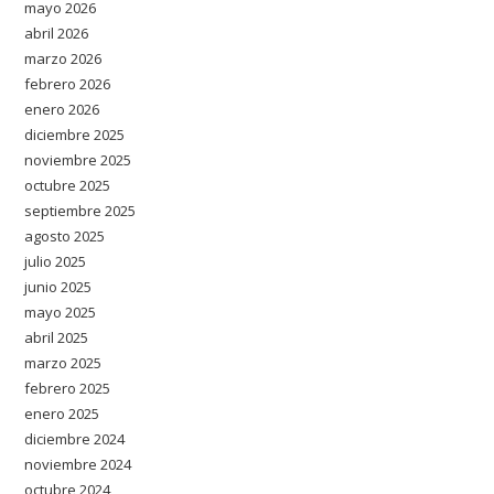
mayo 2026
abril 2026
marzo 2026
febrero 2026
enero 2026
diciembre 2025
noviembre 2025
octubre 2025
septiembre 2025
agosto 2025
julio 2025
junio 2025
mayo 2025
abril 2025
marzo 2025
febrero 2025
enero 2025
diciembre 2024
noviembre 2024
octubre 2024