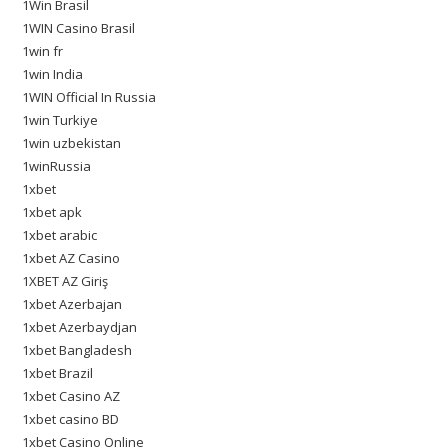
1Win Brasil
1WIN Casino Brasil
1win fr
1win India
1WIN Official In Russia
1win Turkiye
1win uzbekistan
1winRussia
1xbet
1xbet apk
1xbet arabic
1xbet AZ Casino
1XBET AZ Giriş
1xbet Azerbajan
1xbet Azerbaydjan
1xbet Bangladesh
1xbet Brazil
1xbet Casino AZ
1xbet casino BD
1xbet Casino Online