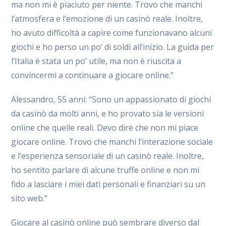
ma non mi è piaciuto per niente. Trovo che manchi
l’atmosfera e l’emozione di un casinò reale. Inoltre,
ho avuto difficoltà a capire come funzionavano alcuni
giochi e ho perso un po’ di soldi all’inizio. La guida per
l’Italia è stata un po’ utile, ma non è riuscita a
convincermi a continuare a giocare online.”
Alessandro, 55 anni: “Sono un appassionato di giochi
da casinò da molti anni, e ho provato sia le versioni
online che quelle reali. Devo dire che non mi piace
giocare online. Trovo che manchi l’interazione sociale
e l’esperienza sensoriale di un casinò reale. Inoltre,
ho sentito parlare di alcune truffe online e non mi
fido a lasciare i miei dati personali e finanziari su un
sito web.”
Giocare al casinò online può sembrare diverso dal