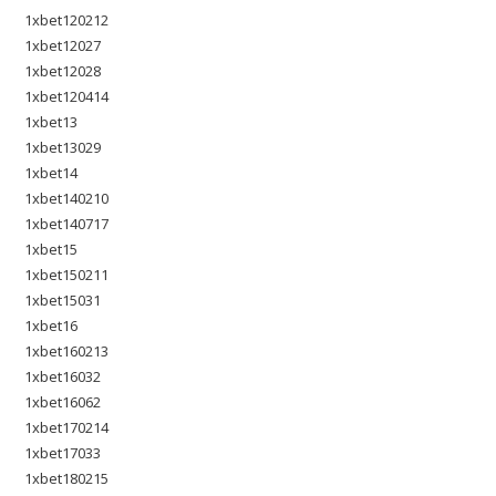
1xbet120212
1xbet12027
1xbet12028
1xbet120414
1xbet13
1xbet13029
1xbet14
1xbet140210
1xbet140717
1xbet15
1xbet150211
1xbet15031
1xbet16
1xbet160213
1xbet16032
1xbet16062
1xbet170214
1xbet17033
1xbet180215