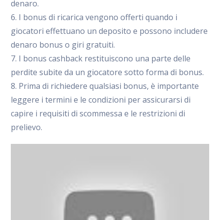
denaro.
6. I bonus di ricarica vengono offerti quando i
giocatori effettuano un deposito e possono includere
denaro bonus o giri gratuiti.
7. I bonus cashback restituiscono una parte delle
perdite subite da un giocatore sotto forma di bonus.
8. Prima di richiedere qualsiasi bonus, è importante
leggere i termini e le condizioni per assicurarsi di
capire i requisiti di scommessa e le restrizioni di
prelievo.