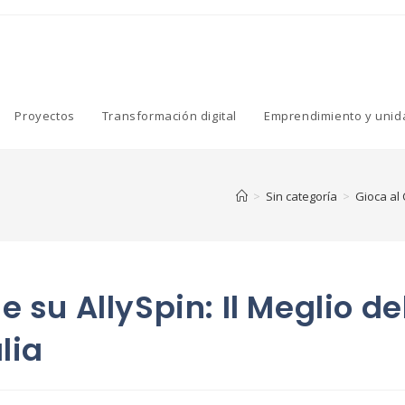
Proyectos
Transformación digital
Emprendimiento y unid
>
Sin categoría
>
Gioca al 
 su AllySpin: Il Meglio de
lia