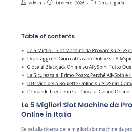
Autor
Publicación
Categoría
admin
14 enero, 2026
Sin categoría
de
de
de
la
la
la
entrada:
entrada:
entrada:
Table of contents
Le 5 Migliori Slot Machine da Provare su AllySpin
I Vantaggi del Gioco al Casinò Online su AllySpi
Gioca al Blackjack Online su AllySpin: Tutto Que
La Sicurezza al Primo Posto: Perché AllySpin è il 
Il Brivido della Roulette Online su AllySpin: Come
Domande Frequenti su “Gioca al Casinò Online su 
Le 5 Migliori Slot Machine da Pr
Online in Italia
Se sei alla ricerca delle migliori slot machine da pro