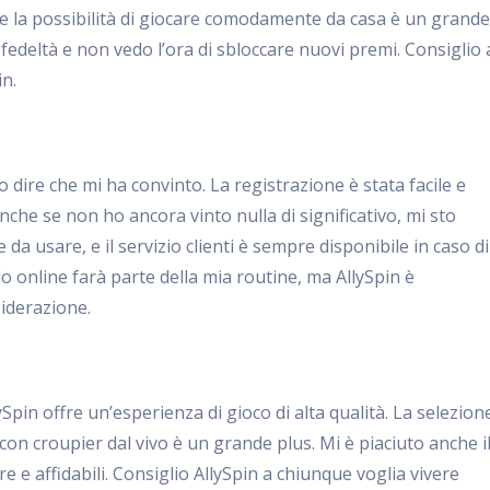
, e la possibilità di giocare comodamente da casa è un grande
fedeltà e non vedo l’ora di sbloccare nuovi premi. Consiglio 
in.
 dire che mi ha convinto. La registrazione è stata facile e
Anche se non ho ancora vinto nulla di significativo, mi sto
 da usare, e il servizio clienti è sempre disponibile in caso di
o online farà parte della mia routine, ma AllySpin è
iderazione.
Spin offre un’esperienza di gioco di alta qualità. La selezion
e con croupier dal vivo è un grande plus. Mi è piaciuto anche i
e e affidabili. Consiglio AllySpin a chiunque voglia vivere