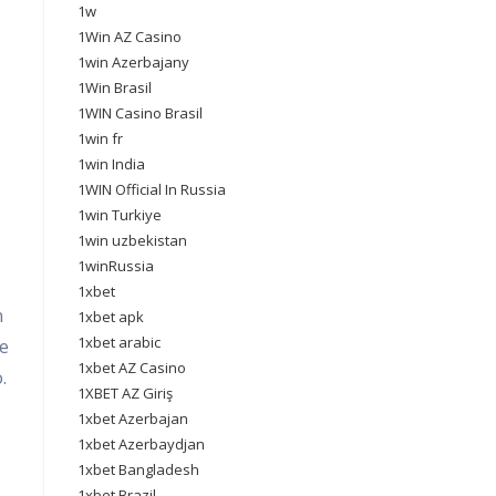
1w
1Win AZ Casino
1win Azerbajany
1Win Brasil
1WIN Casino Brasil
1win fr
1win India
1WIN Official In Russia
1win Turkiye
1win uzbekistan
1winRussia
1xbet
n
1xbet apk
1xbet arabic
ne
1xbet AZ Casino
.
1XBET AZ Giriş
1xbet Azerbajan
1xbet Azerbaydjan
1xbet Bangladesh
1xbet Brazil