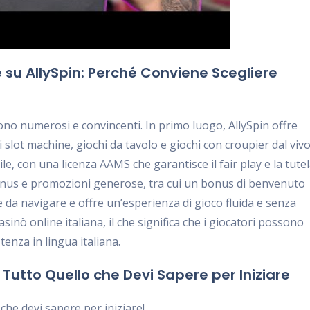
e su AllySpin: Perché Conviene Scegliere
sono numerosi e convincenti. In primo luogo, AllySpin offre
 slot machine, giochi da tavolo e giochi con croupier dal vivo
le, con una licenza AAMS che garantisce il fair play e la tute
 bonus e promozioni generose, tra cui un bonus di benvenuto
ile da navigare e offre un’esperienza di gioco fluida e senza
asinò online italiana, il che significa che i giocatori possono
tenza in lingua italiana.
: Tutto Quello che Devi Sapere per Iniziare
 che devi sapere per iniziare!