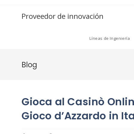
Saltar
al
Proveedor de innovación
contenido
Líneas de Ingeniería
Blog
Gioca al Casinò Online
Gioco d’Azzardo in Ita