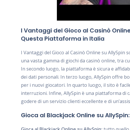
I Vantaggi del Gioco al Casinò Onlin
Questa Piattaforma in Italia
I Vantaggi del Gioco al Casinò Online su AllySpin 
una vasta gamma di giochi da casinò online, tra cui
In secondo luogo, la piattaforma è sicura e affidabi
dei dati personali. In terzo luogo, AllySpin offre
per i nuovi giocatori. In quarto luogo, il sito è fac
interruzioni. Infine, AllySpin è una piattaforma di c
godere di un servizio clienti eccellente e di un’assis
Gioca al Blackjack Online su AllySpin
Gioca al Blackjack Online su AllySpin:
tutto quello