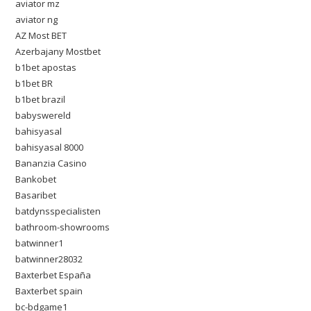
aviator mz
aviator ng
AZ Most BET
Azerbajany Mostbet
b1bet apostas
b1bet BR
b1bet brazil
babyswereld
bahisyasal
bahisyasal 8000
Bananzia Casino
Bankobet
Basaribet
batdynsspecialisten
bathroom-showrooms
batwinner1
batwinner28032
Baxterbet España
Baxterbet spain
bc-bdgame1