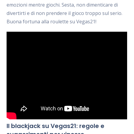
emozioni mentre giochi. Sesta, non dimenticare di
divertirti e di non prendere il gioco troppo sul serio.
Buona fortuna alla roulette su Vegas21!
Il blackjack su Vegas21: regole e