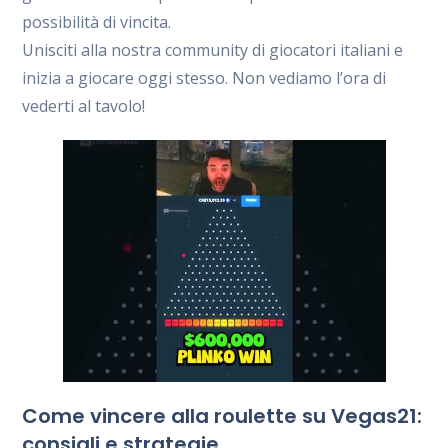
possibilità di vincita.
Unisciti alla nostra community di giocatori italiani e
inizia a giocare oggi stesso. Non vediamo l’ora di
vederti al tavolo!
Come vincere alla roulette su Vegas21:
consigli e strategie