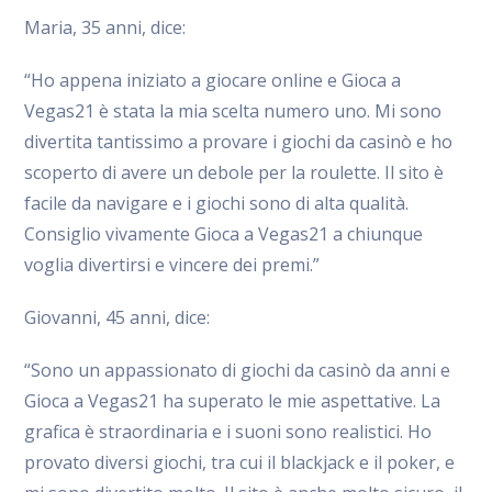
Maria, 35 anni, dice:
“Ho appena iniziato a giocare online e Gioca a
Vegas21 è stata la mia scelta numero uno. Mi sono
divertita tantissimo a provare i giochi da casinò e ho
scoperto di avere un debole per la roulette. Il sito è
facile da navigare e i giochi sono di alta qualità.
Consiglio vivamente Gioca a Vegas21 a chiunque
voglia divertirsi e vincere dei premi.”
Giovanni, 45 anni, dice:
“Sono un appassionato di giochi da casinò da anni e
Gioca a Vegas21 ha superato le mie aspettative. La
grafica è straordinaria e i suoni sono realistici. Ho
provato diversi giochi, tra cui il blackjack e il poker, e