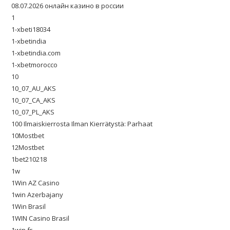
08.07.2026 онлайн казино в россии
1
1-xbeti18034
1-xbetindia
1-xbetindia.com
1-xbetmorocco
10
10_07_AU_AKS
10_07_CA_AKS
10_07_PL_AKS
100 Ilmaiskierrosta Ilman Kierrätystä: Parhaat
10Mostbet
12Mostbet
1bet210218
1w
1Win AZ Casino
1win Azerbajany
1Win Brasil
1WIN Casino Brasil
1win fr