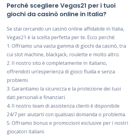
Perché scegliere Vegas21 per i tuoi
giochi da casinò online in Italia?
Se stai cercando un casinò online affidabile in Italia,
Vegas21 è la scelta perfetta per te. Ecco perché:
1. Offriamo una vasta gamma di giochi da casinò, tra
cui slot machine, blackjack, roulette e molto altro.
2. Il nostro sito è completamente in italiano,
offrendoti un’esperienza di gioco fluida e senza
problemi.
3. Garantiamo la sicurezza e la protezione dei tuoi
dati personali e finanziari.
4. Il nostro team di assistenza clienti è disponibile
24/7 per aiutarti con qualsiasi domanda o problema.
5. Offriamo bonus e promozioni esclusive per i nostri
giocatori italiani.