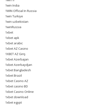
1win India
1WIN Official In Russia
1win Turkiye
1win uzbekistan
1winRussia
1xbet
1xbet apk
1xbet arabic
1xbet AZ Casino
1XBET AZ Giriş
1xbet Azerbajan
1xbet Azerbaydjan
1xbet Bangladesh
1xbet Brazil
1xbet Casino AZ
1xbet casino BD
1xbet Casino Online
1xbet download
1xbet egypt