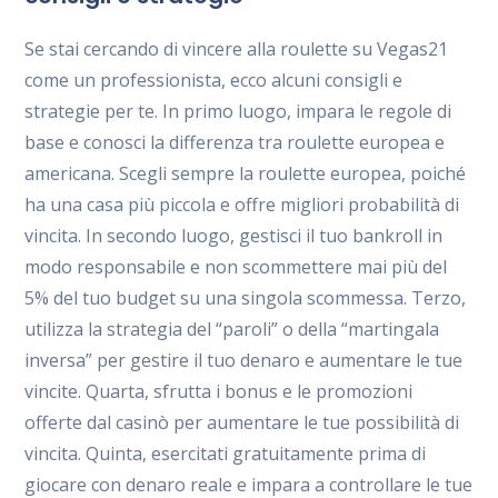
Se stai cercando di vincere alla roulette su Vegas21
come un professionista, ecco alcuni consigli e
strategie per te. In primo luogo, impara le regole di
base e conosci la differenza tra roulette europea e
americana. Scegli sempre la roulette europea, poiché
ha una casa più piccola e offre migliori probabilità di
vincita. In secondo luogo, gestisci il tuo bankroll in
modo responsabile e non scommettere mai più del
5% del tuo budget su una singola scommessa. Terzo,
utilizza la strategia del “paroli” o della “martingala
inversa” per gestire il tuo denaro e aumentare le tue
vincite. Quarta, sfrutta i bonus e le promozioni
offerte dal casinò per aumentare le tue possibilità di
vincita. Quinta, esercitati gratuitamente prima di
giocare con denaro reale e impara a controllare le tue