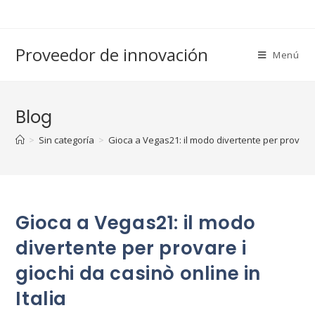
Saltar
al
contenido
Proveedor de innovación
Menú
Blog
>
Sin categoría
>
Gioca a Vegas21: il modo divertente per provare i 
Gioca a Vegas21: il modo
divertente per provare i
giochi da casinò online in
Italia