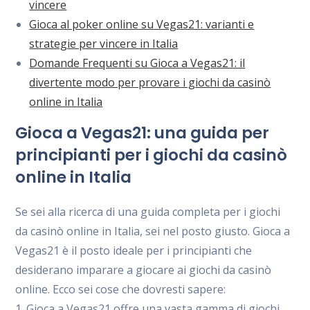
vincere
Gioca al poker online su Vegas21: varianti e
strategie per vincere in Italia
Domande Frequenti su Gioca a Vegas21: il
divertente modo per provare i giochi da casinò
online in Italia
Gioca a Vegas21: una guida per
principianti per i giochi da casinò
online in Italia
Se sei alla ricerca di una guida completa per i giochi
da casinò online in Italia, sei nel posto giusto. Gioca a
Vegas21 è il posto ideale per i principianti che
desiderano imparare a giocare ai giochi da casinò
online. Ecco sei cose che dovresti sapere:
1. Gioca a Vegas21 offre una vasta gamma di giochi