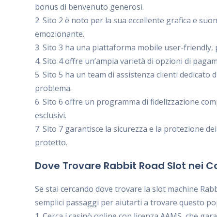
bonus di benvenuto generosi.
2. Sito 2 è noto per la sua eccellente grafica e suo
emozionante.
3. Sito 3 ha una piattaforma mobile user-friendly,
4. Sito 4 offre un’ampia varietà di opzioni di pagame
5. Sito 5 ha un team di assistenza clienti dedicato
problema.
6. Sito 6 offre un programma di fidelizzazione com
esclusivi.
7. Sito 7 garantisce la sicurezza e la protezione de
protetto.
Dove Trovare Rabbit Road Slot nei Ca
Se stai cercando dove trovare la slot machine Rabbi
semplici passaggi per aiutarti a trovare questo po
1. Cerca i casinò online con licenza AAMS, che garant