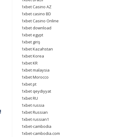
1xbet Casino AZ
1xbet casino BD
1xbet Casino Online
1xbet download
1xbet egypt
1xbet giriş
1xbet Kazahstan
1xbet Korea
1xbet KR
1xbet malaysia
1xbet Morocco
1xbet pt
1xbet qeydiyyat
1xbet RU
1xbet russia
!
1xbet Russian
1xbet russian1
1xbet-cambodia
1xbet-cambodia.com