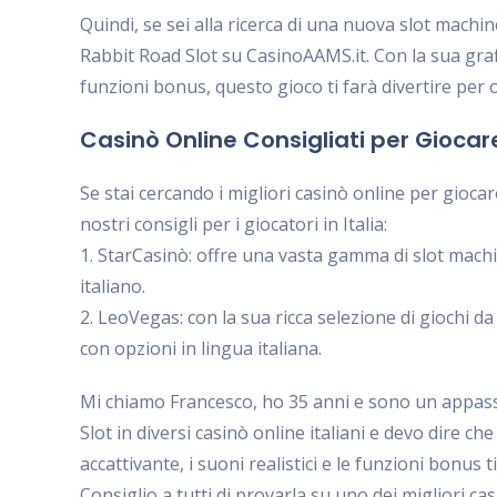
Quindi, se sei alla ricerca di una nuova slot machin
Rabbit Road Slot su CasinoAAMS.it. Con la sua gra
funzioni bonus, questo gioco ti farà divertire per 
Casinò Online Consigliati per Giocare
Se stai cercando i migliori casinò online per giocare
nostri consigli per i giocatori in Italia:
1. StarCasinò: offre una vasta gamma di slot machi
italiano.
2. LeoVegas: con la sua ricca selezione di giochi 
con opzioni in lingua italiana.
Mi chiamo Francesco, ho 35 anni e sono un appass
Slot in diversi casinò online italiani e devo dire c
accattivante, i suoni realistici e le funzioni bonus 
Consiglio a tutti di provarla su uno dei migliori casi