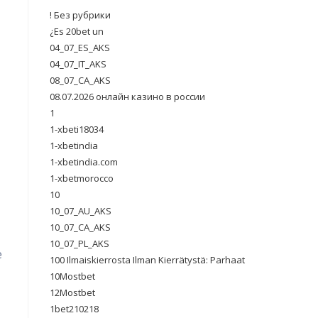
! Без рубрики
¿Es 20bet un
04_07_ES_AKS
04_07_IT_AKS
08_07_CA_AKS
08.07.2026 онлайн казино в россии
1
1-xbeti18034
1-xbetindia
1-xbetindia.com
1-xbetmorocco
10
10_07_AU_AKS
10_07_CA_AKS
10_07_PL_AKS
e
100 Ilmaiskierrosta Ilman Kierrätystä: Parhaat
10Mostbet
12Mostbet
1bet210218