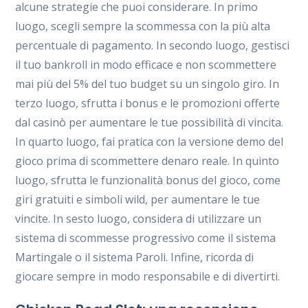
alcune strategie che puoi considerare. In primo
luogo, scegli sempre la scommessa con la più alta
percentuale di pagamento. In secondo luogo, gestisci
il tuo bankroll in modo efficace e non scommettere
mai più del 5% del tuo budget su un singolo giro. In
terzo luogo, sfrutta i bonus e le promozioni offerte
dal casinò per aumentare le tue possibilità di vincita.
In quarto luogo, fai pratica con la versione demo del
gioco prima di scommettere denaro reale. In quinto
luogo, sfrutta le funzionalità bonus del gioco, come
giri gratuiti e simboli wild, per aumentare le tue
vincite. In sesto luogo, considera di utilizzare un
sistema di scommesse progressivo come il sistema
Martingale o il sistema Paroli. Infine, ricorda di
giocare sempre in modo responsabile e di divertirti.