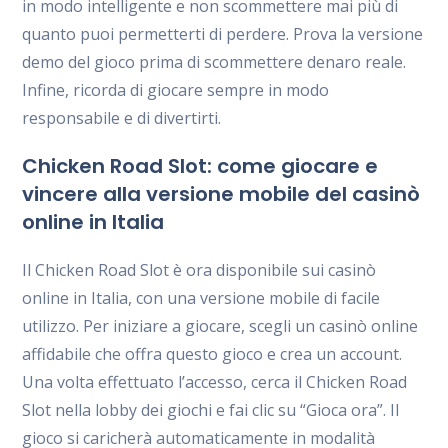
in modo intelligente e non scommettere mai più di
quanto puoi permetterti di perdere. Prova la versione
demo del gioco prima di scommettere denaro reale.
Infine, ricorda di giocare sempre in modo
responsabile e di divertirti.
Chicken Road Slot: come giocare e
vincere alla versione mobile del casinò
online in Italia
Il Chicken Road Slot è ora disponibile sui casinò
online in Italia, con una versione mobile di facile
utilizzo. Per iniziare a giocare, scegli un casinò online
affidabile che offra questo gioco e crea un account.
Una volta effettuato l’accesso, cerca il Chicken Road
Slot nella lobby dei giochi e fai clic su “Gioca ora”. Il
gioco si caricherà automaticamente in modalità