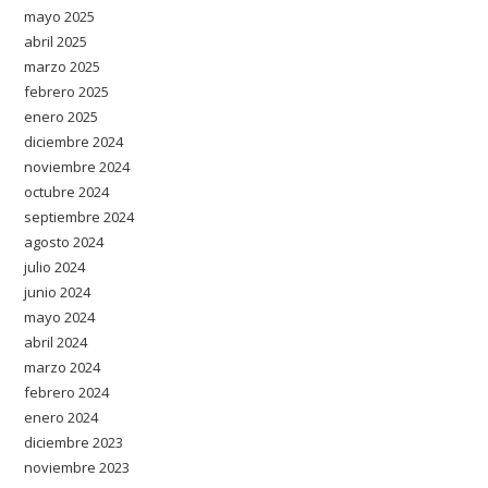
mayo 2025
abril 2025
marzo 2025
febrero 2025
enero 2025
diciembre 2024
noviembre 2024
octubre 2024
septiembre 2024
agosto 2024
julio 2024
junio 2024
mayo 2024
abril 2024
marzo 2024
febrero 2024
enero 2024
diciembre 2023
noviembre 2023