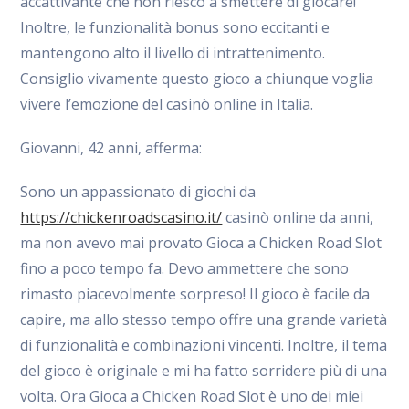
accattivante che non riesco a smettere di giocare!
Inoltre, le funzionalità bonus sono eccitanti e
mantengono alto il livello di intrattenimento.
Consiglio vivamente questo gioco a chiunque voglia
vivere l’emozione del casinò online in Italia.
Giovanni, 42 anni, afferma:
Sono un appassionato di giochi da
https://chickenroadscasino.it/
casinò online da anni,
ma non avevo mai provato Gioca a Chicken Road Slot
fino a poco tempo fa. Devo ammettere che sono
rimasto piacevolmente sorpreso! Il gioco è facile da
capire, ma allo stesso tempo offre una grande varietà
di funzionalità e combinazioni vincenti. Inoltre, il tema
del gioco è originale e mi ha fatto sorridere più di una
volta. Ora Gioca a Chicken Road Slot è uno dei miei