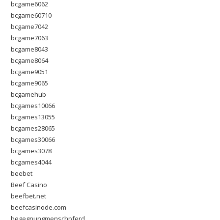
bcgame6062
bcgame60710
bcgame7042
bcgame7063
bcgame8043
bcgame8064
bcgame9051
bcgame9065
bcgamehub
bcgames10066
bcgames13055
bcgames28065
bcgames30066
bcgames3078
bcgames4044
beebet
Beef Casino
beefbet.net
beefcasinode.com
begegnungmenschpferd