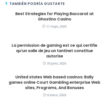
TAMBIÉN PODRÍA GUSTARTE
Best Strategies for Playing Baccarat at
Ghostino Casino
11 mayo, 2025
La permission de gaming est ce qui certifie
qu’un salle de jeu un tantinet constitue
autorise
30 junio, 2026
United states Web based casinos: Bally
games online Court Gambling enterprise Web
sites, Programs, And Bonuses
6 enero, 2026