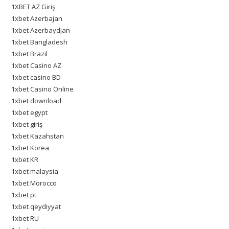
1XBET AZ Giriş
1xbet Azerbajan
1xbet Azerbaydjan
1xbet Bangladesh
1xbet Brazil
1xbet Casino AZ
1xbet casino BD
1xbet Casino Online
1xbet download
1xbet egypt
1xbet giriş
1xbet Kazahstan
1xbet Korea
1xbet KR
1xbet malaysia
1xbet Morocco
1xbet pt
1xbet qeydiyyat
1xbet RU