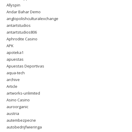
Allyspin
Andar Bahar Demo
anglopolishculturalexchange
antartstudios
antartstudios806
Aphrodite Casino
APK
apoteka1
apuestas
Apuestas Deportivas
aqua-tech
archive
Article
artworks-unlimited
Asino Casino
auroorganic
austria
autembezpecne
autobedrijfwieringa