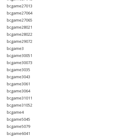
bcgame27013
bcgame27064
bcgame27065
bcgame28021
bcgame28022
bcgame29072
bcgame3
bcgame30051
bcgame30073
bcgame3035
bcgame3043
bcgame3061
bcgame3064
bcgame31011
bcgame31052
bcgame4
bcgame5045
bcgame5079
bcgame6041