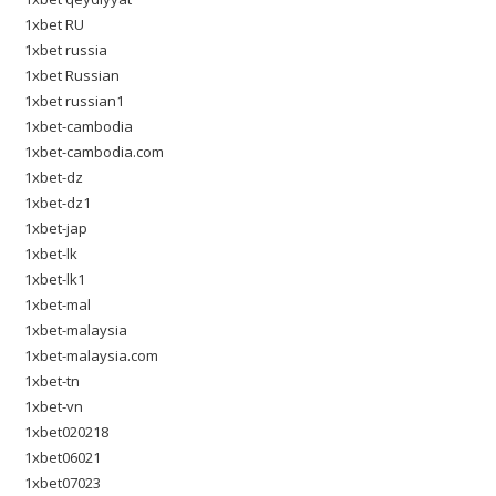
1xbet RU
1xbet russia
1xbet Russian
1xbet russian1
1xbet-cambodia
1xbet-cambodia.com
1xbet-dz
1xbet-dz1
1xbet-jap
1xbet-lk
1xbet-lk1
1xbet-mal
1xbet-malaysia
1xbet-malaysia.com
1xbet-tn
1xbet-vn
1xbet020218
1xbet06021
1xbet07023