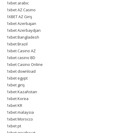
1xbet arabic
1xbet AZ Casino
1XBET AZ Giriş
1xbet Azerbajan
1xbet Azerbaydjan
1xbet Bangladesh
1xbet Brazil
1xbet Casino AZ
1xbet casino BD
1xbet Casino Online
1xbet download
1xbet egypt
1xbet giriş
1xbet Kazahstan
1xbet Korea
1xbet KR
1xbet malaysia
1xbet Morocco
1xbet pt
1xbet qeydiyyat