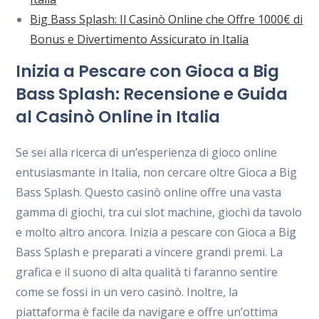
Big Bass Splash: Il Casinò Online che Offre 1000€ di
Bonus e Divertimento Assicurato in Italia
Inizia a Pescare con Gioca a Big
Bass Splash: Recensione e Guida
al Casinò Online in Italia
Se sei alla ricerca di un’esperienza di gioco online
entusiasmante in Italia, non cercare oltre Gioca a Big
Bass Splash. Questo casinò online offre una vasta
gamma di giochi, tra cui slot machine, giochi da tavolo
e molto altro ancora. Inizia a pescare con Gioca a Big
Bass Splash e preparati a vincere grandi premi. La
grafica e il suono di alta qualità ti faranno sentire
come se fossi in un vero casinò. Inoltre, la
piattaforma è facile da navigare e offre un’ottima