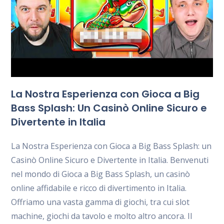
La Nostra Esperienza con Gioca a Big
Bass Splash: Un Casinò Online Sicuro e
Divertente in Italia
La Nostra Esperienza con Gioca a Big Bass Splash: un
Casinò Online Sicuro e Divertente in Italia. Benvenuti
nel mondo di Gioca a Big Bass Splash, un casinò
online affidabile e ricco di divertimento in Italia.
Offriamo una vasta gamma di giochi, tra cui slot
machine, giochi da tavolo e molto altro ancora. Il