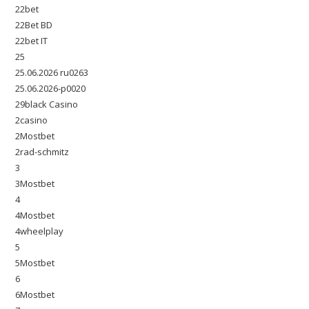
22bet
22Bet BD
22bet IT
25
25.06.2026 ru0263
25.06.2026-p0020
29black Casino
2casino
2Mostbet
2rad-schmitz
3
3Mostbet
4
4Mostbet
4wheelplay
5
5Mostbet
6
6Mostbet