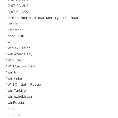
10_07_CA_AKS
10_07_PL_AKS
100 Ilmaiskierrosta Ilman Kierrätystä: Parhaat
10Mostbet
12Mostbet
1bet210218
1w
1Win AZ Casino
1win Azerbajany
1Win Brasil
1WIN Casino Brasil
1win fr
1win India
1WIN Official In Russia
1win Turkiye
1win uzbekistan
1winRussia
1xbet
1xbet apk