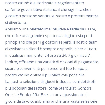
nostro casinò è autorizzato e regolamentato
dall’ente governativo italiano, il che significa che i
giocatori possono sentirsi al sicuro e protetti mentre
si divertono.
Abbiamo una piattaforma intuitiva e facile da usare,
che offre una grande esperienza di gioco sia per i
principianti che per i giocatori esperti. Il nostro team
di assistenza clienti è sempre disponibile per aiutarti
in qualsiasi momento, 24 ore su 24, 7 giorni su 7.
Inoltre, offriamo una varietà di opzioni di pagamento
sicure e convenienti per rendere il tuo tempo al
nostro casinò online il più piacevole possibile.
La nostra selezione di giochi include alcuni dei titoli
più popolari del settore, come Starburst, Gonzo’s
Quest e Book of Ra. E se sei un appassionato di
giochi da tavolo, abbiamo anche una vasta selezione