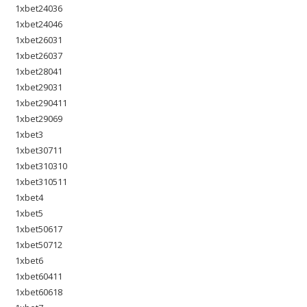
1xbet24036
1xbet24046
1xbet26031
1xbet26037
1xbet28041
1xbet29031
1xbet290411
1xbet29069
1xbet3
1xbet30711
1xbet310310
1xbet310511
1xbet4
1xbet5
1xbet50617
1xbet50712
1xbet6
1xbet60411
1xbet60618