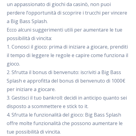
un appassionato di giochi da casinò, non puoi
perdere l’opportunità di scoprire i trucchi per vincere
a Big Bass Splash.
Ecco alcuni suggerimenti utili per aumentare le tue
possibilità di vincita:
1. Conosci il gioco: prima di iniziare a giocare, prenditi
il tempo di leggere le regole e capire come funziona il
gioco.
2. Sfrutta il bonus di benvenuto: iscriviti a Big Bass
Splash e approfitta del bonus di benvenuto di 1000€
per iniziare a giocare.
3. Gestisci il tuo bankroll: decidi in anticipo quanto sei
disposto a scommettere e stick to it.
4. Sfrutta le funzionalità del gioco: Big Bass Splash
offre molte funzionalità che possono aumentare le
tue possibilità di vincita.