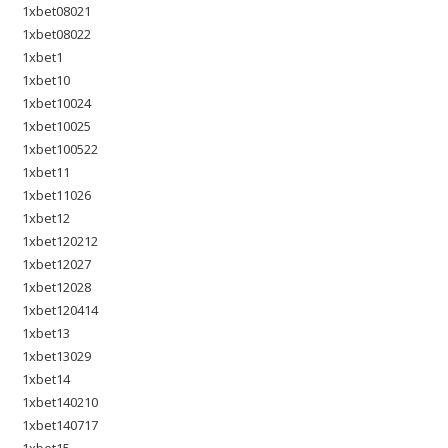
1xbet08021
1xbet08022
1xbet1
1xbet10
1xbet10024
1xbet10025
1xbet100522
1xbet11
1xbet11026
1xbet12
1xbet120212
1xbet12027
1xbet12028
1xbet120414
1xbet13
1xbet13029
1xbet14
1xbet140210
1xbet140717
1xbet15