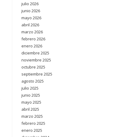
julio 2026
junio 2026
mayo 2026
abril 2026
marzo 2026
febrero 2026
enero 2026
diciembre 2025
noviembre 2025
octubre 2025
septiembre 2025
agosto 2025
julio 2025
junio 2025
e
mayo 2025
abril 2025
marzo 2025
febrero 2025
enero 2025