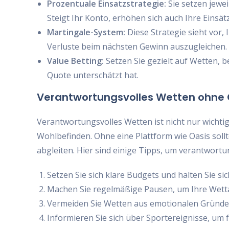
Prozentuale Einsatzstrategie:
Sie setzen jewei
Steigt Ihr Konto, erhöhen sich auch Ihre Einsät
Martingale-System:
Diese Strategie sieht vor,
Verluste beim nächsten Gewinn auszugleichen.
Value Betting:
Setzen Sie gezielt auf Wetten,
Quote unterschätzt hat.
Verantwortungsvolles Wetten ohne 
Verantwortungsvolles Wetten ist nicht nur wichtig
Wohlbefinden. Ohne eine Plattform wie Oasis sollt
abgleiten. Hier sind einige Tipps, um verantwortu
Setzen Sie sich klare Budgets und halten Sie sic
Machen Sie regelmäßige Pausen, um Ihre Wettak
Vermeiden Sie Wetten aus emotionalen Gründen,
Informieren Sie sich über Sportereignisse, um 