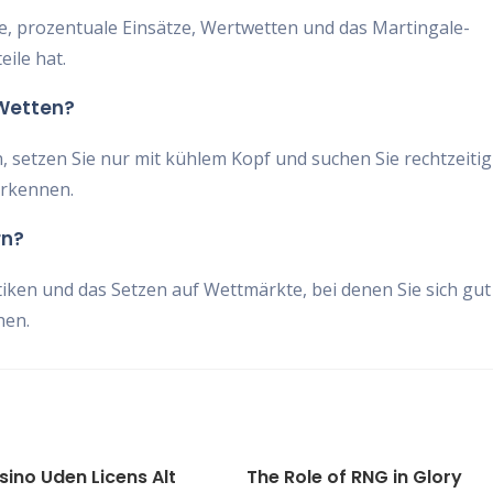
ze, prozentuale Einsätze, Wertwetten und das Martingale-
ile hat.
 Wetten?
, setzen Sie nur mit kühlem Kopf und suchen Sie rechtzeitig
erkennen.
rn?
tiken und das Setzen auf Wettmärkte, bei denen Sie sich gut
hen.
ino Uden Licens Alt
The Role of RNG in Glory