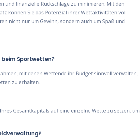
n und finanzielle Rückschläge zu minimieren. Mit den
atz können Sie das Potenzial ihrer Wettaktivitäten voll
tten nicht nur um Gewinn, sondern auch um Spaß und
g beim Sportwetten?
ahmen, mit denen Wettende ihr Budget sinnvoll verwalten,
ten zu erhalten.
 Ihres Gesamtkapitals auf eine einzelne Wette zu setzen, um
Geldverwaltung?