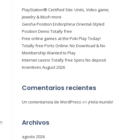
PlayStation® Certified Site: Units, Video game,
Jewelry & Much more
Geisha Position Endorphina Oriental-Styled
Position Demo Totally free
Free online games at the Poki Play Today!
Totally free Ports Online: No Download & No
Membership Wanted to Play
Internet casino Totally free Spins No deposit
Incentives August 2026
Comentarios recientes
Un comentarista de WordPress
en
¡Hola mundo!
Archivos
en
agosto 2026