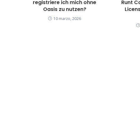
registriere ich mich ohne
Runt C
Oasis zu nutzen?
Licen
10 marzo, 2026