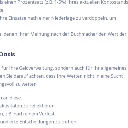
ls einen Prozentsatz (z.B. 1-5%) Ihres aktuellen Kontostands
ze.
 Ihre Einsätze nach einer Niederlage zu verdoppeln, um
 bei denen Ihrer Meinung nach der Buchmacher den Wert der
Oasis
 für Ihre Geldverwaltung, sondern auch für Ihr allgemeines
en Sie darauf achten, dass Ihre Wetten nicht in eine Sucht
ngsvoll zu wetten:
h an diese.
tivitäten zu reflektieren.
 z.B. nach einem Verlust.
fundierte Entscheidungen zu treffen.