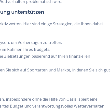
r Wettverhalten problematisch wird.
tung unterstützen
ktiv wetten. Hier sind einige Strategien, die Ihnen dabei
ysen, um Vorhersagen zu treffen.
ze im Rahmen Ihres Budgets.
che Zielsetzungen basierend auf Ihren finanziellen
n Sie sich auf Sportarten und Märkte, in denen Sie sich gut
, insbesondere ohne die Hilfe von Oasis, spielt eine
uriertes Budget und verantwortungsvolles Wetterverhalten