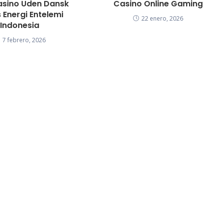
asino Uden Dansk
Casino Online Gaming
s Energi Entelemi
22 enero, 2026
Indonesia
7 febrero, 2026