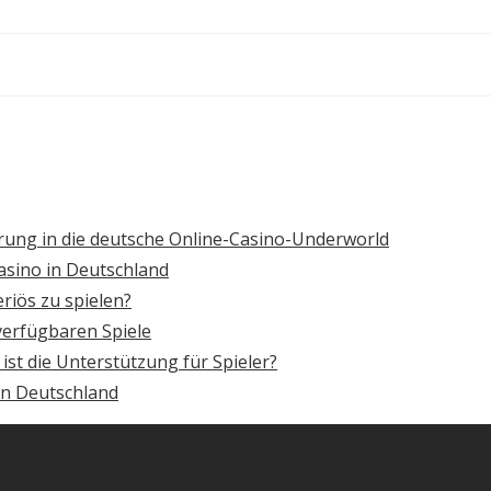
rung in die deutsche Online-Casino-Underworld
Casino in Deutschland
riös zu spielen?
 verfügbaren Spiele
st die Unterstützung für Spieler?
in Deutschland