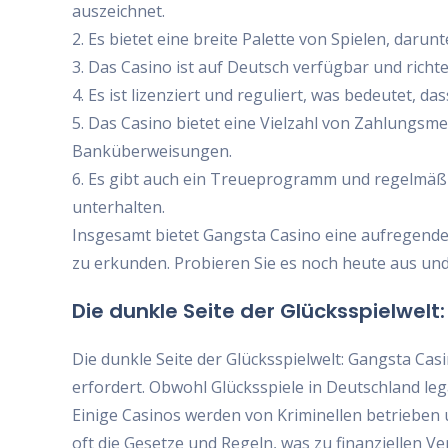
auszeichnet.
2. Es bietet eine breite Palette von Spielen, darunt
3. Das Casino ist auf Deutsch verfügbar und richtet
4. Es ist lizenziert und reguliert, was bedeutet, das
5. Das Casino bietet eine Vielzahl von Zahlungsm
Banküberweisungen.
6. Es gibt auch ein Treueprogramm und regelmäß
unterhalten.
Insgesamt bietet Gangsta Casino eine aufregende
zu erkunden. Probieren Sie es noch heute aus und 
Die dunkle Seite der Glücksspielwel
Die dunkle Seite der Glücksspielwelt: Gangsta Ca
erfordert. Obwohl Glücksspiele in Deutschland lega
Einige Casinos werden von Kriminellen betrieben
oft die Gesetze und Regeln, was zu finanziellen V