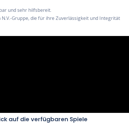
ar und sehr hilfsbereit.
N.V.-Gruppe, die für ihre Zuverlässigkeit und Integrität
ick auf die verfügbaren Spiele