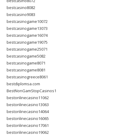
bestcasino8072
bestcasino8082
bestcasino9083
bestcasinogame10072
bestcasinogame13073
bestcasinogame16074
bestcasinogame19075
bestcasinogame25071
bestcasinogame5082
bestcasinogame8071
bestcasinogame8081
bestcasinogreece8061
bestdiplomsa.com
BestNonGamStopCasinos1
bestonlinecasino11062
bestonlinecasino13063
bestonlinecasino14064
bestonlinecasino16065
bestonlinecasino17061
bestonlinecasino19062