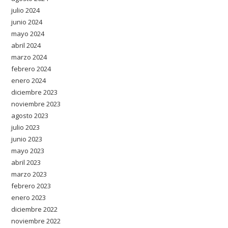
julio 2024
junio 2024
mayo 2024
abril 2024
marzo 2024
febrero 2024
enero 2024
diciembre 2023
noviembre 2023
agosto 2023
julio 2023
junio 2023
mayo 2023
abril 2023
marzo 2023
febrero 2023
enero 2023
diciembre 2022
noviembre 2022