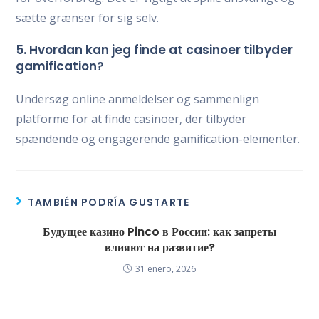
sætte grænser for sig selv.
5. Hvordan kan jeg finde at casinoer tilbyder
gamification?
Undersøg online anmeldelser og sammenlign
platforme for at finde casinoer, der tilbyder
spændende og engagerende gamification-elementer.
TAMBIÉN PODRÍA GUSTARTE
Будущее казино Pinco в России: как запреты
влияют на развитие?
31 enero, 2026