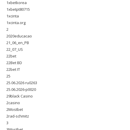
1xbetkorea
1xbetpt80715
1xcinta
1xcinta.org
2
2020educacao
21_06_en_PB
22_07_US
22bet
22Bet BD
22bet IT
25
25.06.2026 ru0263
25.06.2026-p0020
29black Casino
2casino
2Mostbet
2rad-schmitz
3
3Mostbet