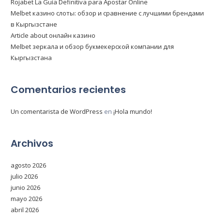
Rojabet La Guía Definitiva para Apostar Online
Melbet казино слоты: обзор и сравнение с лучшими брендами
в Кыргызстане
Article about онлайн казино
Melbet зеркала и обзор букмекерской компании для
Кыргызстана
Comentarios recientes
Un comentarista de WordPress
en
¡Hola mundo!
Archivos
agosto 2026
julio 2026
junio 2026
mayo 2026
abril 2026