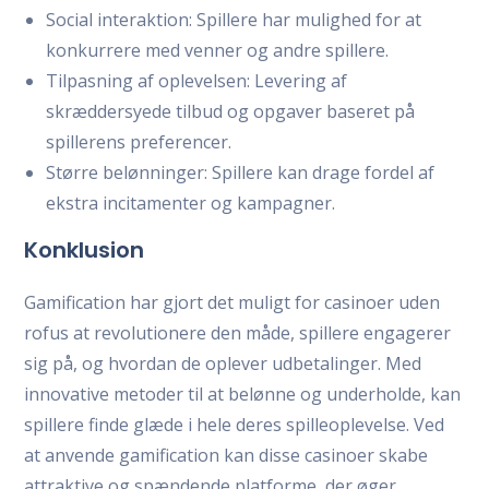
Social interaktion: Spillere har mulighed for at
konkurrere med venner og andre spillere.
Tilpasning af oplevelsen: Levering af
skræddersyede tilbud og opgaver baseret på
spillerens preferencer.
Større belønninger: Spillere kan drage fordel af
ekstra incitamenter og kampagner.
Konklusion
Gamification har gjort det muligt for casinoer uden
rofus at revolutionere den måde, spillere engagerer
sig på, og hvordan de oplever udbetalinger. Med
innovative metoder til at belønne og underholde, kan
spillere finde glæde i hele deres spilleoplevelse. Ved
at anvende gamification kan disse casinoer skabe
attraktive og spændende platforme, der øger