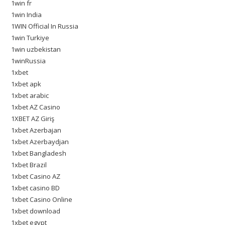
1win fr
1win India
1WIN Official In Russia
1win Turkiye
1win uzbekistan
1winRussia
1xbet
1xbet apk
1xbet arabic
1xbet AZ Casino
1XBET AZ Giriş
1xbet Azerbajan
1xbet Azerbaydjan
1xbet Bangladesh
1xbet Brazil
1xbet Casino AZ
1xbet casino BD
1xbet Casino Online
1xbet download
1xbet egypt