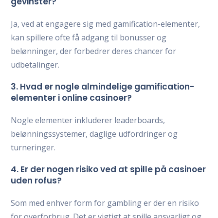
gevinster?
Ja, ved at engagere sig med gamification-elementer,
kan spillere ofte få adgang til bonusser og
belønninger, der forbedrer deres chancer for
udbetalinger.
3. Hvad er nogle almindelige gamification-
elementer i online casinoer?
Nogle elementer inkluderer leaderboards,
belønningssystemer, daglige udfordringer og
turneringer.
4. Er der nogen risiko ved at spille på casinoer
uden rofus?
Som med enhver form for gambling er der en risiko
for overforbrug. Det er vigtigt at spille ansvarligt og