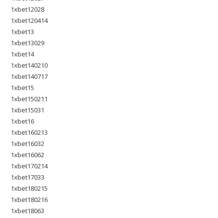
1xbet12028
1xbet120414
1xbet13
1xbet13029
1xbet14
1xbet140210
1xbet140717
1xbet15
1xbet150211
1xbet15031
1xbet16
1xbet160213
1xbet16032
1xbet16062
1xbet170214
1xbet17033
1xbet180215
1xbet180216
1xbet18063